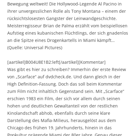
Bewegung weltweit! Die Hollywood-Legende Al Pacino in
ihrer unvergesslichen Rolle als Tony Montana – einem der
rücksichtslosesten Gangster der Leinwandgeschichte.
Meisterregisseur Brian de Palma erzählt vom beispiellosen
Aufstieg eines kubanischen Flüchtlings, der sich gnadenlos
an die Spitze eines Drogenkartells in Miami kämpft…
(Quelle: Universal Pictures)
[aartikel]B004U8E1B2:left[/aartikel][Kommentar]
Was gibt es hier zu schreiben? Immerhin der erste Review
von „Scarface“ auf dvdcheck.de. Und dann gleich in der
High Definition-Fassung. Doch das soll beim Kommentar
zum Film nicht inhaltlich Gegenstand sein. Mit „Scarface“
erschien 1983 ein Film, der sich vor allem durch seinen
hohen und deutlichen Gewaltanteil von der restlichen
Kinolandschaft abhob, ebenfalls durch seine klare
Darstellung des Mafia-Milieus, herausgelöst aus dem
Chicago des frühen 19. Jahrhunderts, hinein in das
Popkultur prägende Miami der 80er Jahre. Genau dieser