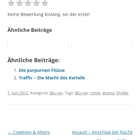
Keine Bewertung bislang, sei der erste!
Ähnliche Beiträge
Ähnliche Beiträge:
Die purpurnen Flüsse
Traffic – Die Macht des Kartells
7. Juni 2012
, Kategorie:
Blu-ray
, Tags:
Blu-ray
,
crime
,
drama
,
thriller
.
Beitragsnavigation
←
Cowboys & Aliens
Assault – Anschlag bei Nacht