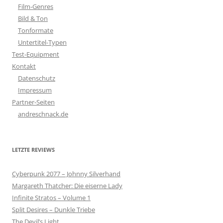
Film-Genres
Bild & Ton
Tonformate
Untertitel-Typen
Test-Equipment
Kontakt
Datenschutz
Impressum
Partner-Seiten
andreschnack.de
LETZTE REVIEWS
Cyberpunk 2077 – Johnny Silverhand
Margareth Thatcher: Die eiserne Lady
Infinite Stratos – Volume 1
Split Desires – Dunkle Triebe
The Devil’s Light