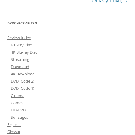
(Blu-ray + DVD)
→
DVDCHECK-SEITEN
Review Index
Blu-ray Disc
4K Blu-ray Disc
Streaming
Download
4K Download
DVD (Code 2)
DVD (Code 1)
Cinema
Games
HD-DVD
Sonstiges
Figuren
Glossar