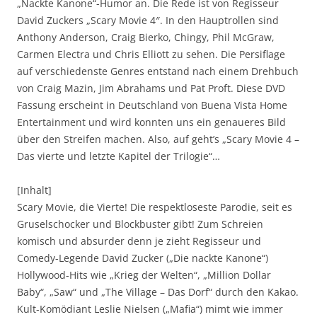
„Nackte Kanone“-Humor an. Die Rede ist von Regisseur
David Zuckers „Scary Movie 4″. In den Hauptrollen sind
Anthony Anderson, Craig Bierko, Chingy, Phil McGraw,
Carmen Electra und Chris Elliott zu sehen. Die Persiflage
auf verschiedenste Genres entstand nach einem Drehbuch
von Craig Mazin, Jim Abrahams und Pat Proft. Diese DVD
Fassung erscheint in Deutschland von Buena Vista Home
Entertainment und wird konnten uns ein genaueres Bild
über den Streifen machen. Also, auf geht’s „Scary Movie 4 –
Das vierte und letzte Kapitel der Trilogie“…
[Inhalt]
Scary Movie, die Vierte! Die respektloseste Parodie, seit es
Gruselschocker und Blockbuster gibt! Zum Schreien
komisch und absurder denn je zieht Regisseur und
Comedy-Legende David Zucker („Die nackte Kanone“)
Hollywood-Hits wie „Krieg der Welten“, „Million Dollar
Baby“, „Saw“ und „The Village – Das Dorf“ durch den Kakao.
Kult-Komödiant Leslie Nielsen („Mafia“) mimt wie immer