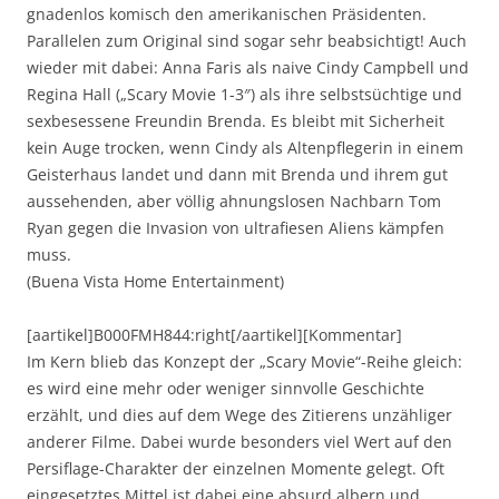
gnadenlos komisch den amerikanischen Präsidenten.
Parallelen zum Original sind sogar sehr beabsichtigt! Auch
wieder mit dabei: Anna Faris als naive Cindy Campbell und
Regina Hall („Scary Movie 1-3″) als ihre selbstsüchtige und
sexbesessene Freundin Brenda. Es bleibt mit Sicherheit
kein Auge trocken, wenn Cindy als Altenpflegerin in einem
Geisterhaus landet und dann mit Brenda und ihrem gut
aussehenden, aber völlig ahnungslosen Nachbarn Tom
Ryan gegen die Invasion von ultrafiesen Aliens kämpfen
muss.
(Buena Vista Home Entertainment)
[aartikel]B000FMH844:right[/aartikel][Kommentar]
Im Kern blieb das Konzept der „Scary Movie“-Reihe gleich:
es wird eine mehr oder weniger sinnvolle Geschichte
erzählt, und dies auf dem Wege des Zitierens unzähliger
anderer Filme. Dabei wurde besonders viel Wert auf den
Persiflage-Charakter der einzelnen Momente gelegt. Oft
eingesetztes Mittel ist dabei eine absurd albern und