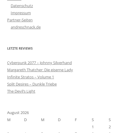
Datenschutz
Impressum
Partner-Seiten
andreschnack.de
LETZTE REVIEWS
Cyberpunk 2077 – Johnny Silverhand
Margareth Thatcher: Die eiserne Lady
Infinite Stratos – Volume 1
Split Desires – Dunkle Triebe
The Devil’s Light
August 2026
M
D
M
D
F
S
S
1
2