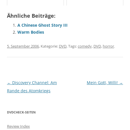
Ähnliche Beiträge:
A Chinese Ghost Story III
Warm Bodies
5. September 2006
, Kategorie:
DVD
, Tags:
comedy
,
DVD
,
horror
.
Beitragsnavigation
←
Discovery Channel: Am
Mein Gott, Willi!
→
Rande des Atomkriegs
DVDCHECK-SEITEN
Review Index