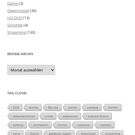
Game
(3)
Gewinnspiel
(36)
HD-DVD
(13)
Sonstige
(4)
Streaming
(130)
REVIEW-ARCHIV
Review-
Archiv
TAG-CLOUD
DVD
drama
Blu-ray
action
comedy
thriller
dokumentation
crime
adventure
science-fiction
fantasy
animation
horror
romance
mystery
serie
family
goldener haken
Download
streaming