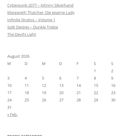
Cyberpunk 2077 – Johnny Silverhand
Margareth Thatcher: Die eiserne Lady
Infinite Stratos – Volume 1
Split Desires – Dunkle Triebe
The Devil’s Light
August 2026
M
D
M
D
F
S
S
1
2
3
4
5
6
7
8
9
10
11
12
13
14
15
16
17
18
19
20
21
22
23
24
25
26
27
28
29
30
31
« Feb.