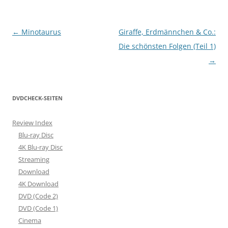
Beitragsnavigation
←
Minotaurus
Giraffe, Erdmännchen & Co.:
Die schönsten Folgen (Teil 1)
→
DVDCHECK-SEITEN
Review Index
Blu-ray Disc
4K Blu-ray Disc
Streaming
Download
4K Download
DVD (Code 2)
DVD (Code 1)
Cinema