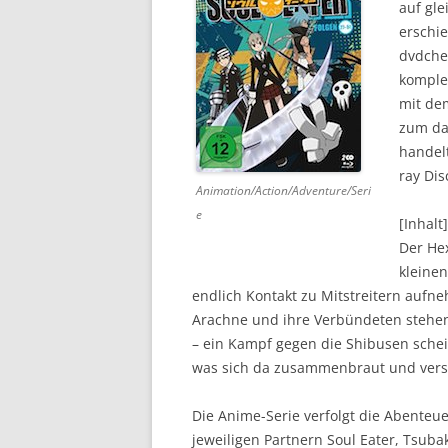
auf gle
erschie
DVD (CODE 1)
dvdchec
CINEMA
komplet
mit dem
GAMES
zum da
handelt
HD-DVD
ray Dis
Animation/Action/Adventure/Seri
SONSTIGES
e
[Inhalt]
Der He
kleinen
endlich Kontakt zu Mitstreitern aufn
Arachne und ihre Verbündeten stehen
– ein Kampf gegen die Shibusen schein
was sich da zusammenbraut und versu
Die Anime-Serie verfolgt die Abenteue
jeweiligen Partnern Soul Eater, Tsubak