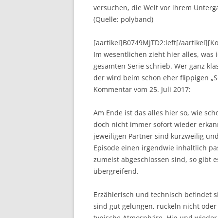
versuchen, die Welt vor ihrem Unter
(Quelle: polyband)
[aartikel]B0749MJTD2:left[/aartikel][
Im wesentlichen zieht hier alles, was 
gesamten Serie schrieb. Wer ganz kl
der wird beim schon eher flippigen „So
Kommentar vom 25. Juli 2017:
Am Ende ist das alles hier so, wie 
doch nicht immer sofort wieder erkan
jeweiligen Partner sind kurzweilig und
Episode einen irgendwie inhaltlich pa
zumeist abgeschlossen sind, so gibt
übergreifend.
Erzählerisch und technisch befindet s
sind gut gelungen, ruckeln nicht od
typische Atmosphäre. Hin und wieder 