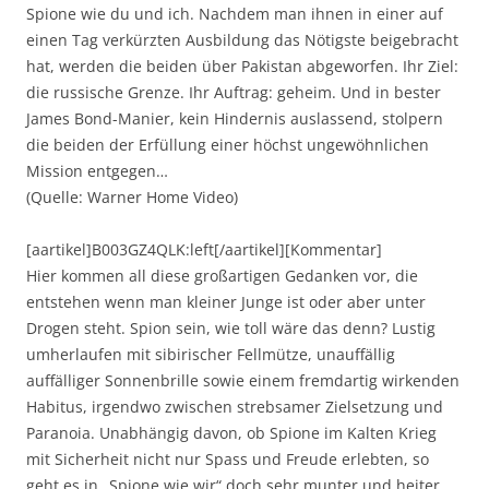
Spione wie du und ich. Nachdem man ihnen in einer auf
einen Tag verkürzten Ausbildung das Nötigste beigebracht
hat, werden die beiden über Pakistan abgeworfen. Ihr Ziel:
die russische Grenze. Ihr Auftrag: geheim. Und in bester
James Bond-Manier, kein Hindernis auslassend, stolpern
die beiden der Erfüllung einer höchst ungewöhnlichen
Mission entgegen…
(Quelle: Warner Home Video)
[aartikel]B003GZ4QLK:left[/aartikel][Kommentar]
Hier kommen all diese großartigen Gedanken vor, die
entstehen wenn man kleiner Junge ist oder aber unter
Drogen steht. Spion sein, wie toll wäre das denn? Lustig
umherlaufen mit sibirischer Fellmütze, unauffällig
auffälliger Sonnenbrille sowie einem fremdartig wirkenden
Habitus, irgendwo zwischen strebsamer Zielsetzung und
Paranoia. Unabhängig davon, ob Spione im Kalten Krieg
mit Sicherheit nicht nur Spass und Freude erlebten, so
geht es in „Spione wie wir“ doch sehr munter und heiter