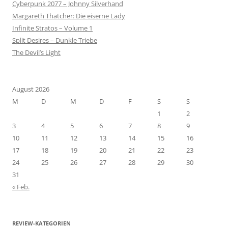
Cyberpunk 2077 – Johnny Silverhand
Margareth Thatcher: Die eiserne Lady
Infinite Stratos – Volume 1
Split Desires – Dunkle Triebe
The Devil’s Light
August 2026
M
D
M
D
F
S
S
1
2
3
4
5
6
7
8
9
10
11
12
13
14
15
16
17
18
19
20
21
22
23
24
25
26
27
28
29
30
31
« Feb.
REVIEW-KATEGORIEN