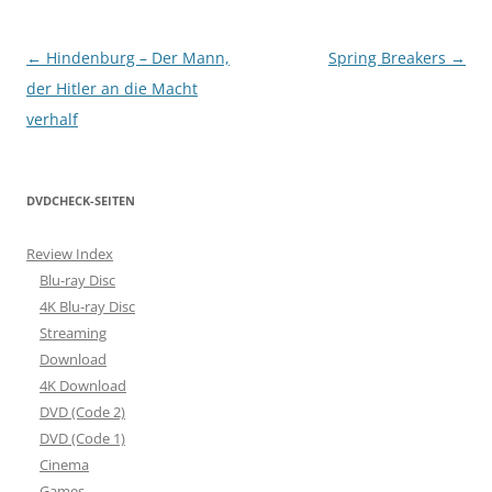
Beitragsnavigation
←
Hindenburg – Der Mann,
Spring Breakers
→
der Hitler an die Macht
verhalf
DVDCHECK-SEITEN
Review Index
Blu-ray Disc
4K Blu-ray Disc
Streaming
Download
4K Download
DVD (Code 2)
DVD (Code 1)
Cinema
Games