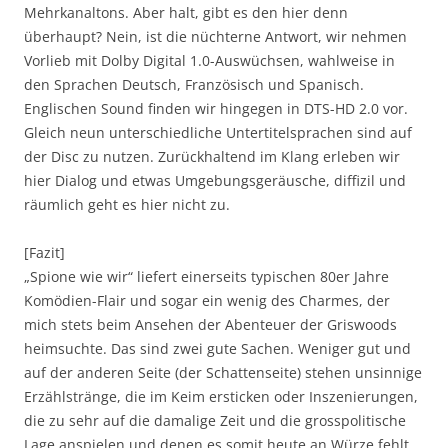
Mehrkanaltons. Aber halt, gibt es den hier denn
überhaupt? Nein, ist die nüchterne Antwort, wir nehmen
Vorlieb mit Dolby Digital 1.0-Auswüchsen, wahlweise in
den Sprachen Deutsch, Französisch und Spanisch.
Englischen Sound finden wir hingegen in DTS-HD 2.0 vor.
Gleich neun unterschiedliche Untertitelsprachen sind auf
der Disc zu nutzen. Zurückhaltend im Klang erleben wir
hier Dialog und etwas Umgebungsgeräusche, diffizil und
räumlich geht es hier nicht zu.
[Fazit]
„Spione wie wir“ liefert einerseits typischen 80er Jahre
Komödien-Flair und sogar ein wenig des Charmes, der
mich stets beim Ansehen der Abenteuer der Griswoods
heimsuchte. Das sind zwei gute Sachen. Weniger gut und
auf der anderen Seite (der Schattenseite) stehen unsinnige
Erzählstränge, die im Keim ersticken oder Inszenierungen,
die zu sehr auf die damalige Zeit und die grosspolitische
Lage anspielen und denen es somit heute an Würze fehlt.