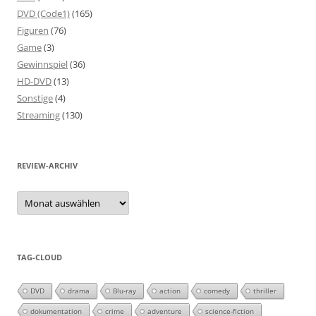
DVD (Code1)
(165)
Figuren
(76)
Game
(3)
Gewinnspiel
(36)
HD-DVD
(13)
Sonstige
(4)
Streaming
(130)
REVIEW-ARCHIV
Review-
Archiv
TAG-CLOUD
DVD
drama
Blu-ray
action
comedy
thriller
dokumentation
crime
adventure
science-fiction