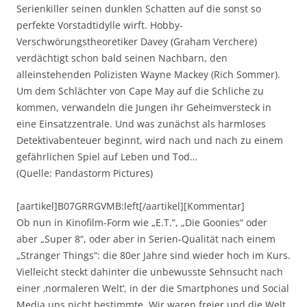
Serienkiller seinen dunklen Schatten auf die sonst so
perfekte Vorstadtidylle wirft. Hobby-
Verschwörungstheoretiker Davey (Graham Verchere)
verdächtigt schon bald seinen Nachbarn, den
alleinstehenden Polizisten Wayne Mackey (Rich Sommer).
Um dem Schlächter von Cape May auf die Schliche zu
kommen, verwandeln die Jungen ihr Geheimversteck in
eine Einsatzzentrale. Und was zunächst als harmloses
Detektivabenteuer beginnt, wird nach und nach zu einem
gefährlichen Spiel auf Leben und Tod…
(Quelle: Pandastorm Pictures)
[aartikel]B07GRRGVMB:left[/aartikel][Kommentar]
Ob nun in Kinofilm-Form wie „E.T.“, „Die Goonies“ oder
aber „Super 8“, oder aber in Serien-Qualität nach einem
„Stranger Things“: die 80er Jahre sind wieder hoch im Kurs.
Vielleicht steckt dahinter die unbewusste Sehnsucht nach
einer ‚normaleren Welt‘, in der die Smartphones und Social
Media uns nicht bestimmte. Wir waren freier und die Welt