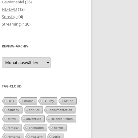
Gewinnspiel
(36)
HD-DVD
(13)
Sonstige
(4)
Streaming
(130)
REVIEW-ARCHIV
Review-
Archiv
TAG-CLOUD
DVD
drama
Blu-ray
action
comedy
thriller
dokumentation
crime
adventure
science-fiction
fantasy
animation
horror
romance
mystery
serie