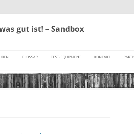
was gut ist! – Sandbox
GUREN
GLOSSAR
TEST-EQUIPMENT
KONTAKT
PARTN
FILM-GENRES
DATENSCHUTZ
AND
BILD & TON
IMPRESSUM
TONFORMATE
UNTERTITEL-TYPEN