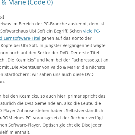
 & Marie (Code 0)
ng]
etwas im Bereich der PC-Branche auskennt, dem ist
Softwarehaus Ubi Soft ein Begriff. Schon
viele PC-
d Lernsoftware-Titel
gehen auf das Konto der
 Köpfe bei Ubi Soft. In jüngster Vergangenheit wagte
nun auch auf den Sektor der DVD. Der erste Titel
ch „Die Kosmicks“ und kam bei der Fachpresse gut an.
 mit „Die Abenteuer von Valdo & Marie“ die nächste
en Startlöchern; wir sahen uns auch diese DVD
an.
 bei den Kosmicks, so auch hier: primär spricht das
atürlich die DVD-Gemeinde an, also die Leute, die
D-Player Zuhause stehen haben. Selbstverständlich
CD-ROM eines PC, vorausgesetzt der Rechner verfügt
n Software-Player. Optisch gleicht die Disc jeder
elfilm enthält.