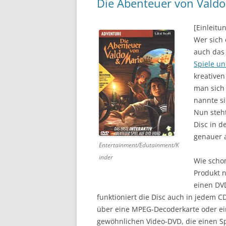
Die Abenteuer von Valdo
DVD (CODE 1)
[Einleitu
CINEMA
Wer sich 
auch das 
GAMES
Spiele un
kreativen
HD-DVD
man sich 
SONSTIGES
nannte si
Nun steht
Disc in d
genauer 
Entertainment/Edutainment/K
inder
Wie schon
Produkt n
einen DV
funktioniert die Disc auch in jedem 
über eine MPEG-Decoderkarte oder eine
gewöhnlichen Video-DVD, die einen Spi