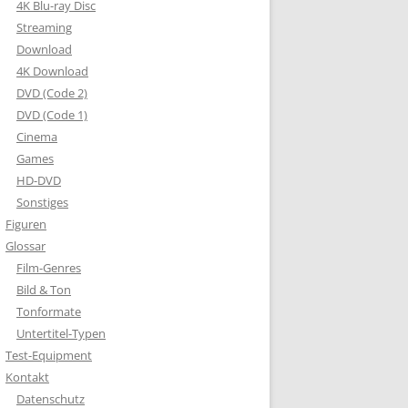
4K Blu-ray Disc
Streaming
Download
4K Download
DVD (Code 2)
DVD (Code 1)
Cinema
Games
HD-DVD
Sonstiges
Figuren
Glossar
Film-Genres
Bild & Ton
Tonformate
Untertitel-Typen
Test-Equipment
Kontakt
Datenschutz