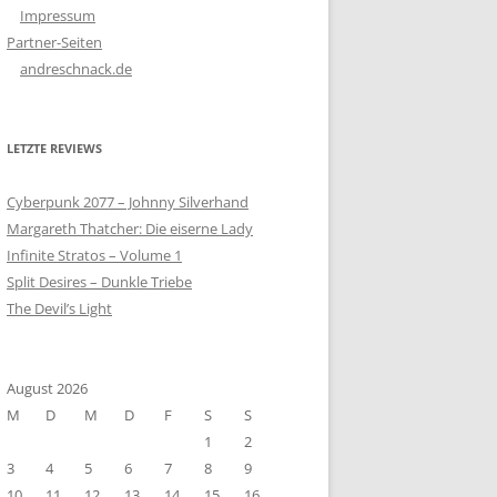
Impressum
Partner-Seiten
andreschnack.de
LETZTE REVIEWS
Cyberpunk 2077 – Johnny Silverhand
Margareth Thatcher: Die eiserne Lady
Infinite Stratos – Volume 1
Split Desires – Dunkle Triebe
The Devil’s Light
August 2026
M
D
M
D
F
S
S
1
2
3
4
5
6
7
8
9
10
11
12
13
14
15
16