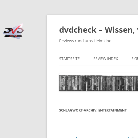
Zum
Inhalt
springen
dvdcheck – Wissen, 
Reviews rund ums Heimkino
STARTSEITE
REVIEW INDEX
FI
BLU-RAY DISC
4K BLU-RAY DISC
STREAMING
DOWNLOAD
SCHLAGWORT-ARCHIV:
ENTERTAINMENT
4K DOWNLOAD
DVD (CODE 2)