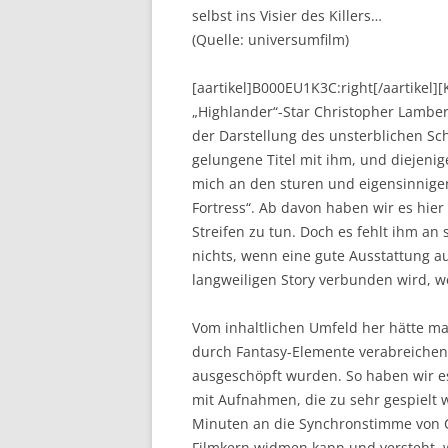
selbst ins Visier des Killers…
(Quelle: universumfilm)
[aartikel]B000EU1K3C:right[/aartikel
„Highlander“-Star Christopher Lambert
der Darstellung des unsterblichen S
gelungene Titel mit ihm, und diejenig
mich an den sturen und eigensinnige
Fortress“. Ab davon haben wir es hie
Streifen zu tun. Doch es fehlt ihm an 
nichts, wenn eine gute Ausstattung a
langweiligen Story verbunden wird, 
Vom inhaltlichen Umfeld her hätte m
durch Fantasy-Elemente verabreichen 
ausgeschöpft wurden. So haben wir es
mit Aufnahmen, die zu sehr gespielt 
Minuten an die Synchronstimme von 
Filmkern widmen kann und versteht, wa