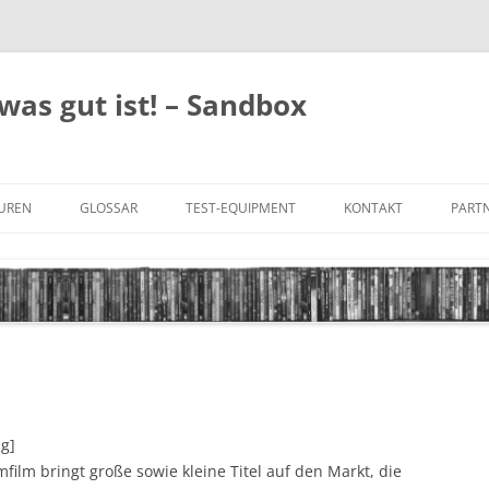
was gut ist! – Sandbox
GUREN
GLOSSAR
TEST-EQUIPMENT
KONTAKT
PARTN
FILM-GENRES
DATENSCHUTZ
AND
BILD & TON
IMPRESSUM
TONFORMATE
UNTERTITEL-TYPEN
ng]
film bringt große sowie kleine Titel auf den Markt, die