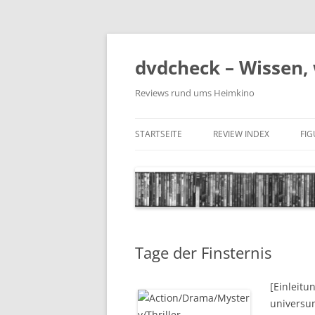
Zum
Inhalt
springen
dvdcheck – Wissen, 
Reviews rund ums Heimkino
STARTSEITE
REVIEW INDEX
FI
BLU-RAY DISC
4K BLU-RAY DISC
STREAMING
Tage der Finsternis
DOWNLOAD
4K DOWNLOAD
[Einleitu
universum
DVD (CODE 2)