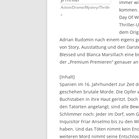
immer wie
Action/Drama/Mystery/Thrille
kommen. R
DVD (CODE 1)
r
Day Of Wr
CINEMA
Thriller-
dem Origi
GAMES
Adrian Rudomin nach einem eigens g
von Story, Ausstattung und den Darst
HD-DVD
Blessed und Blanca Marsillach eine 
SONSTIGES
der „Premium Premieren“ genauer an 
[Inhalt]
Spanien im 16. Jahrhundert zur Zeit de
geschehen brutale Morde. Die Opfer 
Buchstaben in ihre Haut geritzt. Doc
den Tatorten angelangt, sind alle Be
Schlimmer noch: Jeder im Dorf, vom 
Inquisitor Friar Anselmo bis zu den W
haben. Und das Töten nimmt kein End
weiteren Mord nimmt seine Entschlosse