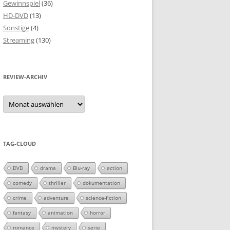
Gewinnspiel
(36)
HD-DVD
(13)
Sonstige
(4)
Streaming
(130)
REVIEW-ARCHIV
Review-
Archiv
TAG-CLOUD
DVD
drama
Blu-ray
action
comedy
thriller
dokumentation
crime
adventure
science-fiction
fantasy
animation
horror
romance
mystery
serie