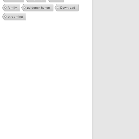
family
goldener haken
Download
streaming