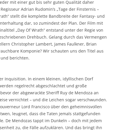
der mit einer gut bis sehr guten Qualität daher
egisseur Adrian Rudomin’s „Tage der Finsternis –
ath“ stellt die komplette Bandbreite der Fantasy- und
Unterhaltung dar, so zumindest der Plan. Der Film mit
naltitel „Day Of Wrath“ entstand unter der Regie von
eschriebenen Drehbuch. Gelang durch das Vermengen
ellern Christopher Lambert, James Faulkner, Brian
brauchbare Komponie? Wir schauten uns den Titel aus
und berichten.
r Inquisition. In einem kleinen, idyllischen Dorf
werden regelrecht abgeschlachtet und große
h bevor der abgewrackte Sheriff Ruy de Mendoza an
weise vernichtet – und die Leichen sogar verschwunden.
Gouverneur Lord Francisco über den geheimnisvollen
itwen, leugnet, dass die Taten jemals stattgefunden
e. De Mendozas tappt im Dunkeln – doch mit jedem
nheit zu, die Fälle aufzuklären. Und das bringt ihn