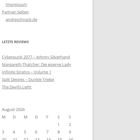
Impressum
Partner-Seiten
andreschnack.de
LETZTE REVIEWS
Cyberpunk 2077 – Johnny Silverhand
Margareth Thatcher: Die eiserne Lady
Infinite Stratos – Volume 1
Split Desires – Dunkle Triebe
The Devil’s Light
August 2026
M
D
M
D
F
S
S
1
2
3
4
5
6
7
8
9
10
11
12
13
14
15
16