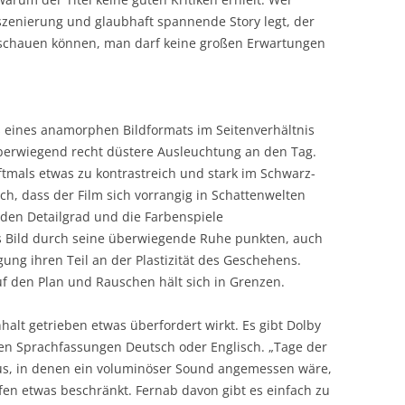
nszenierung und glaubhaft spannende Story legt, der
anschauen können, man darf keine großen Erwartungen
ls eines anamorphen Bildformats im Seitenverhältnis
 überwiegend recht düstere Ausleuchtung an den Tag.
tmals etwas zu kontrastreich und stark im Schwarz-
eich, dass der Film sich vorrangig in Schattenwelten
 den Detailgrad und die Farbenspiele
 Bild durch seine überwiegende Ruhe punkten, auch
gung ihren Teil an der Plastizität des Geschehens.
uf den Plan und Rauschen hält sich in Grenzen.
alt getrieben etwas überfordert wirkt. Es gibt Dolby
den Sprachfassungen Deutsch oder Englisch. „Tage der
aus, in denen ein voluminöser Sound angemessen wäre,
fen etwas beschränkt. Fernab davon gibt es einfach zu