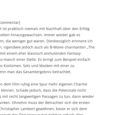
][Kommentar]
 ist praktisch niemals mit Nachhalt über den Erfolg
chotten hinausgewachsen. Immer wieder gab es
en, die weniger gut waren. Diesbezüglich erinnere ich
n, irgendwie jedoch auch als B-Movie charmanten „The
r mit einem eher klassisch anmutenden Fantasy-
so manch einer Stelle. Es bringt zum Beispiel einfach
us Kostümen, Sets und Masken mit einer zu
wenn man das Gesamtergebnis betrachtet.
an dem Film ruhig eine Spur mehr eigenen Charme
können. Schade jedoch, dass die Potenziale nicht
 mit recht langweiligen Passagen zu tun, dann wieder
wirken. Ohnehin muss der Betrachter sich die ersten
Christopher Lambert gewöhnen, bevor er sich dem
rum der Titel keine guten Kritiken erhielt. Wer