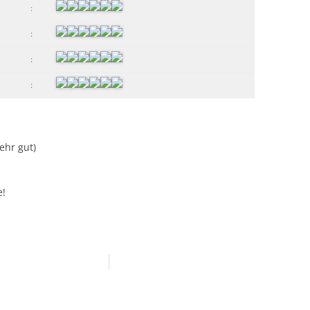
:
:
:
:
Sehr gut)
e!