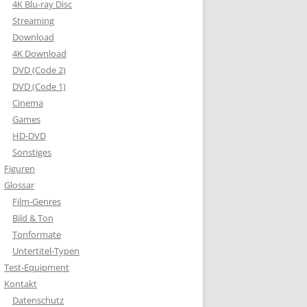
4K Blu-ray Disc
Streaming
Download
4K Download
DVD (Code 2)
DVD (Code 1)
Cinema
Games
HD-DVD
Sonstiges
Figuren
Glossar
Film-Genres
Bild & Ton
Tonformate
Untertitel-Typen
Test-Equipment
Kontakt
Datenschutz