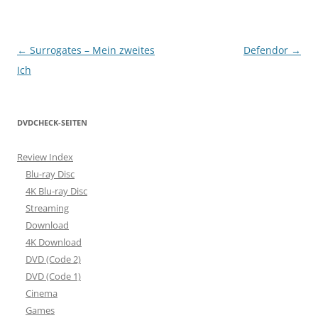
Beitragsnavigation
←
Surrogates – Mein zweites
Defendor
→
Ich
DVDCHECK-SEITEN
Review Index
Blu-ray Disc
4K Blu-ray Disc
Streaming
Download
4K Download
DVD (Code 2)
DVD (Code 1)
Cinema
Games