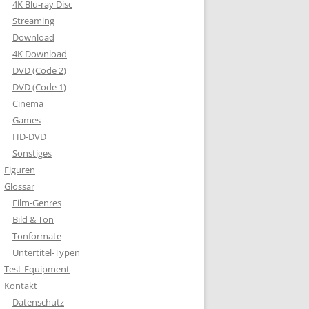
4K Blu-ray Disc
Streaming
Download
4K Download
DVD (Code 2)
DVD (Code 1)
Cinema
Games
HD-DVD
Sonstiges
Figuren
Glossar
Film-Genres
Bild & Ton
Tonformate
Untertitel-Typen
Test-Equipment
Kontakt
Datenschutz