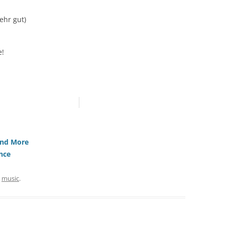
Sehr gut)
e!
And More
ance
,
music
.