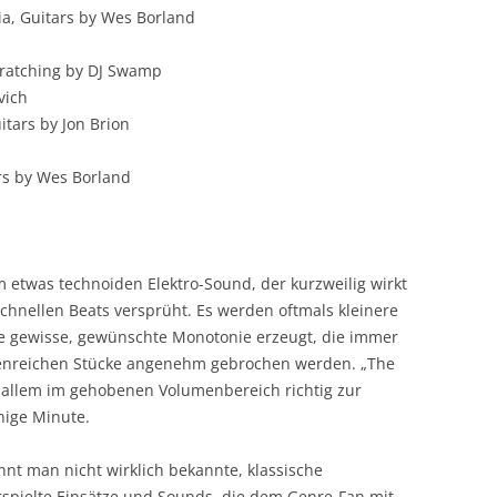
ia, Guitars by Wes Borland
cratching by DJ Swamp
vich
itars by Jon Brion
rs by Wes Borland
m etwas technoiden Elektro-Sound, der kurzweilig wirkt
hnellen Beats versprüht. Es werden oftmals kleinere
ne gewisse, gewünschte Monotonie erzeugt, die immer
tenreichen Stücke angenehm gebrochen werden. „The
r allem im gehobenen Volumenbereich richtig zur
hige Minute.
nnt man nicht wirklich bekannte, klassische
rspielte Einsätze und Sounds, die dem Genre-Fan mit