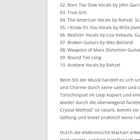
02. Born Too Slow Vocals by John Garc
03. True Grit
04. The American Vocals by Rahzel, S
05. I Know It’s You Vocals by Milla Jovo
06. Realizer Vocals by Lisa Kekaula, Gu
07. Broken Guitars by Wes Borland
08. Weapons of Mass Distortion Guita
09. Bound Too Long
10. Acetone Vocals by Rahzel
Beim Stil der Musik handelt es sich u
und Charme durch seine satten und sc
Tonschnipsel im Loop kopiert und ei
wieder durch die überwiegend facet
Crystal Method“ ist rasant, kommt vo
Geltung und bietet praktisch keine ru
Durch die elektronische Machart erke
Instrumente, sondern künstlerisch ve