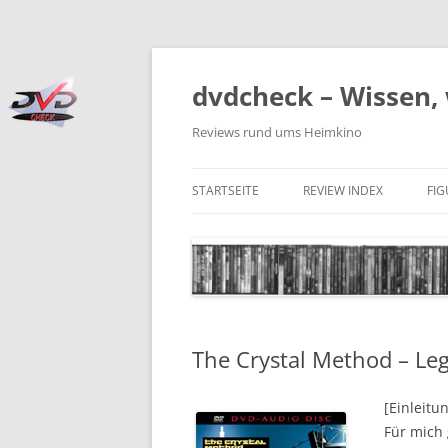
Zum
Inhalt
springen
dvdcheck – Wissen, 
Reviews rund ums Heimkino
STARTSEITE
REVIEW INDEX
FI
BLU-RAY DISC
4K BLU-RAY DISC
STREAMING
The Crystal Method – Le
DOWNLOAD
4K DOWNLOAD
[Einleitu
Für mich
DVD (CODE 2)