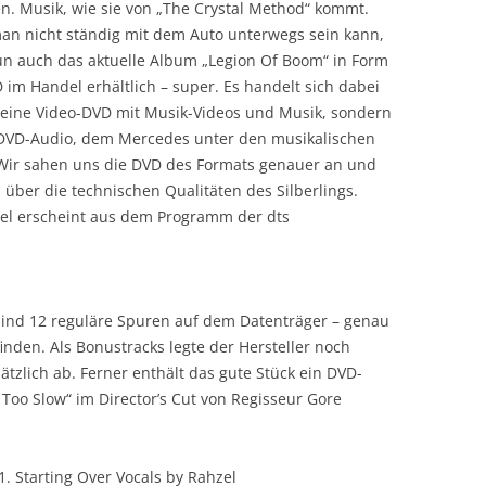
. Musik, wie sie von „The Crystal Method“ kommt.
an nicht ständig mit dem Auto unterwegs sein kann,
un auch das aktuelle Album „Legion Of Boom“ in Form
 im Handel erhältlich – super. Es handelt sich dabei
 eine Video-DVD mit Musik-Videos und Musik, sondern
DVD-Audio, dem Mercedes unter den musikalischen
Wir sahen uns die DVD des Formats genauer an und
 über die technischen Qualitäten des Silberlings.
tel erscheint aus dem Programm der dts
s sind 12 reguläre Spuren auf dem Datenträger – genau
nden. Als Bonustracks legte der Hersteller noch
ätzlich ab. Ferner enthält das gute Stück ein DVD-
Too Slow“ im Director’s Cut von Regisseur Gore
1. Starting Over Vocals by Rahzel