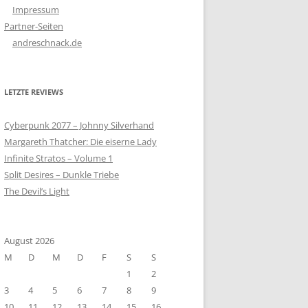
Impressum
Partner-Seiten
andreschnack.de
LETZTE REVIEWS
Cyberpunk 2077 – Johnny Silverhand
Margareth Thatcher: Die eiserne Lady
Infinite Stratos – Volume 1
Split Desires – Dunkle Triebe
The Devil’s Light
August 2026
M
D
M
D
F
S
S
1
2
3
4
5
6
7
8
9
10
11
12
13
14
15
16