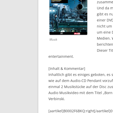
zusammen
Und da m
DVD (CODE 1)
gibt es n
CINEMA
einer DVD
nicht um
GAMES
um eine 
Medien. 
HD-DVD
Musik
berichten
SONSTIGES
Dieser Ti
entertainment.
[Inhalt & Kommentar]
Inhaltlich gibt es einiges geboten, e
wie auf dem Audio-CD Pendant vorzufi
einmal 2 Musikstücke auf der Disc zus
Audio Musikvideo mit dem Titel „Born 
Verbinski.
[aartikel]B0002F6BKQ:right[/aartikel]0