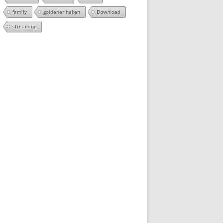
family
goldener haken
Download
streaming