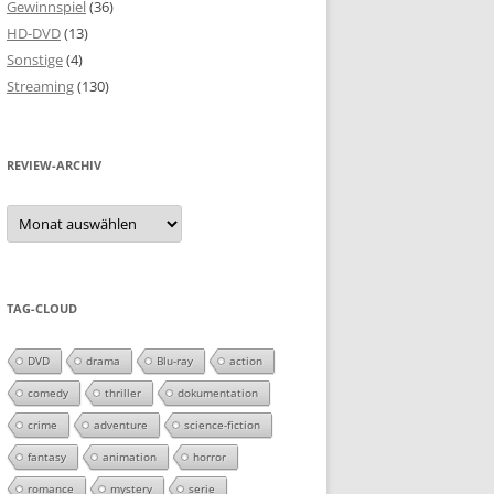
Gewinnspiel
(36)
HD-DVD
(13)
Sonstige
(4)
Streaming
(130)
REVIEW-ARCHIV
Review-
Archiv
TAG-CLOUD
DVD
drama
Blu-ray
action
comedy
thriller
dokumentation
crime
adventure
science-fiction
fantasy
animation
horror
romance
mystery
serie