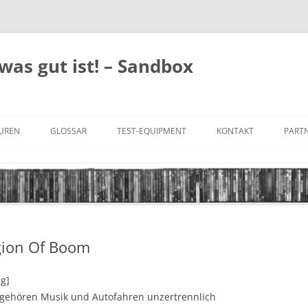
was gut ist! – Sandbox
GUREN
GLOSSAR
TEST-EQUIPMENT
KONTAKT
PARTN
FILM-GENRES
DATENSCHUTZ
AND
BILD & TON
IMPRESSUM
TONFORMATE
gion Of Boom
UNTERTITEL-TYPEN
ng]
 gehören Musik und Autofahren unzertrennlich