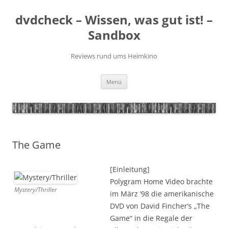
Zum
Inhalt
dvdcheck – Wissen, was gut ist! –
springen
Sandbox
Reviews rund ums Heimkino
Menü
The Game
[Einleitung]
Polygram Home Video brachte
Mystery/Thriller
im März ’98 die amerikanische
DVD von David Fincher‘s „The
Game“ in die Regale der