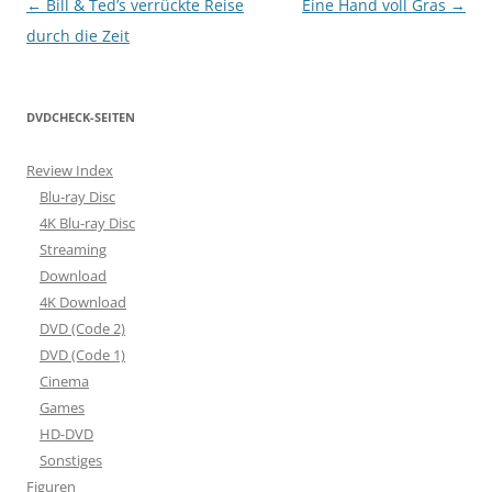
Beitragsnavigation
←
Bill & Ted’s verrückte Reise
Eine Hand voll Gras
→
durch die Zeit
DVDCHECK-SEITEN
Review Index
Blu-ray Disc
4K Blu-ray Disc
Streaming
Download
4K Download
DVD (Code 2)
DVD (Code 1)
Cinema
Games
HD-DVD
Sonstiges
Figuren