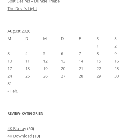
Split Desires – Dunkle Triebe
The Devil’s Light
August 2026
M
D
M
D
F
S
S
1
2
3
4
5
6
7
8
9
10
11
12
13
14
15
16
17
18
19
20
21
22
23
24
25
26
27
28
29
30
31
« Feb.
REVIEW-KATEGORIEN
4K Blu-ray
(50)
4K Download
(10)