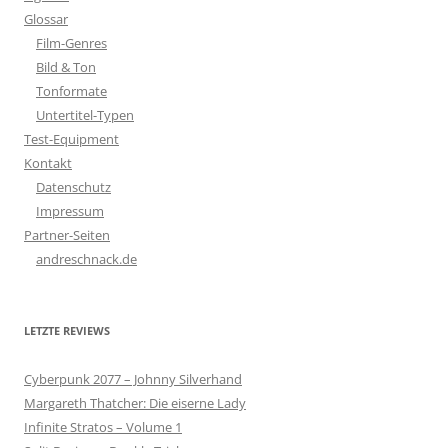
Glossar
Film-Genres
Bild & Ton
Tonformate
Untertitel-Typen
Test-Equipment
Kontakt
Datenschutz
Impressum
Partner-Seiten
andreschnack.de
LETZTE REVIEWS
Cyberpunk 2077 – Johnny Silverhand
Margareth Thatcher: Die eiserne Lady
Infinite Stratos – Volume 1