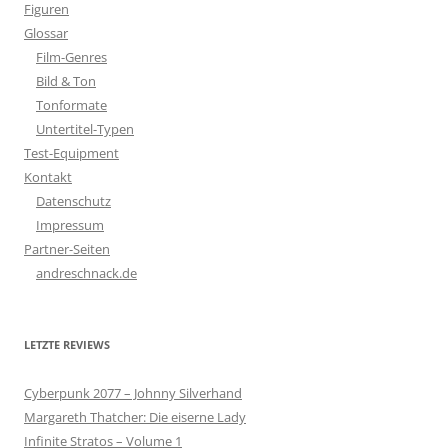
Figuren
Glossar
Film-Genres
Bild & Ton
Tonformate
Untertitel-Typen
Test-Equipment
Kontakt
Datenschutz
Impressum
Partner-Seiten
andreschnack.de
LETZTE REVIEWS
Cyberpunk 2077 – Johnny Silverhand
Margareth Thatcher: Die eiserne Lady
Infinite Stratos – Volume 1