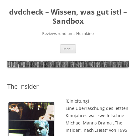
Zum
Inhalt
dvdcheck – Wissen, was gut ist! –
springen
Sandbox
Reviews rund ums Heimkino
Menü
The Insider
[Einleitung]
Eine Überraschung des letzten
Kinojahres war zweifelsohne
Michael Manns Drama „The
Insider“; nach „Heat“ von 1995