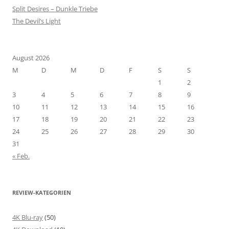
Split Desires – Dunkle Triebe
The Devil’s Light
August 2026
M
D
M
D
F
S
S
1
2
3
4
5
6
7
8
9
10
11
12
13
14
15
16
17
18
19
20
21
22
23
24
25
26
27
28
29
30
31
« Feb.
REVIEW-KATEGORIEN
4K Blu-ray
(50)