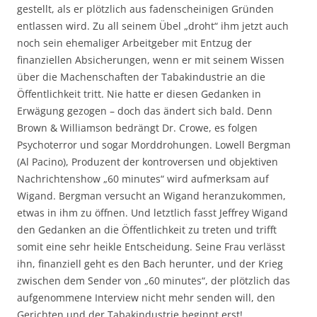
gestellt, als er plötzlich aus fadenscheinigen Gründen
entlassen wird. Zu all seinem Übel „droht“ ihm jetzt auch
noch sein ehemaliger Arbeitgeber mit Entzug der
finanziellen Absicherungen, wenn er mit seinem Wissen
über die Machenschaften der Tabakindustrie an die
Öffentlichkeit tritt. Nie hatte er diesen Gedanken in
Erwägung gezogen – doch das ändert sich bald. Denn
Brown & Williamson bedrängt Dr. Crowe, es folgen
Psychoterror und sogar Morddrohungen. Lowell Bergman
(Al Pacino), Produzent der kontroversen und objektiven
Nachrichtenshow „60 minutes“ wird aufmerksam auf
Wigand. Bergman versucht an Wigand heranzukommen,
etwas in ihm zu öffnen. Und letztlich fasst Jeffrey Wigand
den Gedanken an die Öffentlichkeit zu treten und trifft
somit eine sehr heikle Entscheidung. Seine Frau verlässt
ihn, finanziell geht es den Bach herunter, und der Krieg
zwischen dem Sender von „60 minutes“, der plötzlich das
aufgenommene Interview nicht mehr senden will, den
Gerichten und der Tabakindustrie beginnt erst!