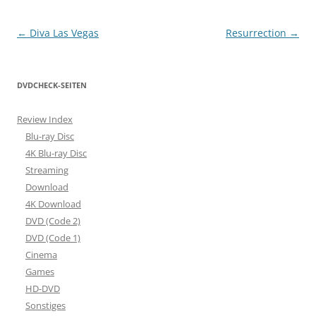
Beitragsnavigation
←
Diva Las Vegas
Resurrection
→
DVDCHECK-SEITEN
Review Index
Blu-ray Disc
4K Blu-ray Disc
Streaming
Download
4K Download
DVD (Code 2)
DVD (Code 1)
Cinema
Games
HD-DVD
Sonstiges