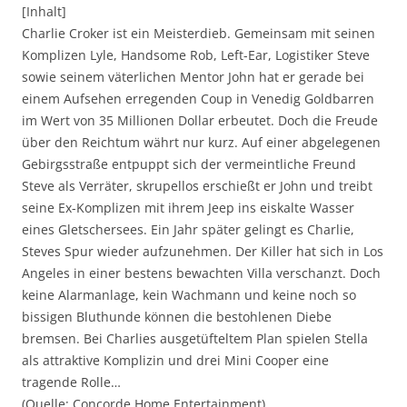
[Inhalt]
Charlie Croker ist ein Meisterdieb. Gemeinsam mit seinen
Komplizen Lyle, Handsome Rob, Left-Ear, Logistiker Steve
sowie seinem väterlichen Mentor John hat er gerade bei
einem Aufsehen erregenden Coup in Venedig Goldbarren
im Wert von 35 Millionen Dollar erbeutet. Doch die Freude
über den Reichtum währt nur kurz. Auf einer abgelegenen
Gebirgsstraße entpuppt sich der vermeintliche Freund
Steve als Verräter, skrupellos erschießt er John und treibt
seine Ex-Komplizen mit ihrem Jeep ins eiskalte Wasser
eines Gletschersees. Ein Jahr später gelingt es Charlie,
Steves Spur wieder aufzunehmen. Der Killer hat sich in Los
Angeles in einer bestens bewachten Villa verschanzt. Doch
keine Alarmanlage, kein Wachmann und keine noch so
bissigen Bluthunde können die bestohlenen Diebe
bremsen. Bei Charlies ausgetüfteltem Plan spielen Stella
als attraktive Komplizin und drei Mini Cooper eine
tragende Rolle…
(Quelle: Concorde Home Entertainment)