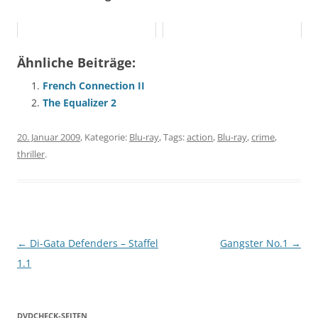
Ähnliche Beiträge:
French Connection II
The Equalizer 2
20. Januar 2009
, Kategorie:
Blu-ray
, Tags:
action
,
Blu-ray
,
crime
,
thriller
.
Beitragsnavigation
←
Di-Gata Defenders – Staffel
Gangster No.1
→
1.1
DVDCHECK-SEITEN