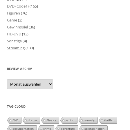
DVD (Code1)
(165)
Figuren
(76)
Game
(3)
Gewinnspiel
(36)
HD-DVD
(13)
Sonstige
(4)
Streaming
(130)
REVIEW-ARCHIV
Review-
Archiv
TAG-CLOUD
DVD
drama
Blu-ray
action
comedy
thriller
dokumentation
crime
adventure
science-fiction