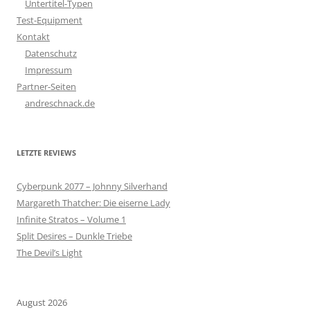
Untertitel-Typen
Test-Equipment
Kontakt
Datenschutz
Impressum
Partner-Seiten
andreschnack.de
LETZTE REVIEWS
Cyberpunk 2077 – Johnny Silverhand
Margareth Thatcher: Die eiserne Lady
Infinite Stratos – Volume 1
Split Desires – Dunkle Triebe
The Devil’s Light
August 2026