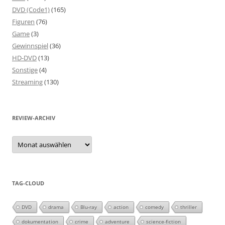
DVD (Code1)
(165)
Figuren
(76)
Game
(3)
Gewinnspiel
(36)
HD-DVD
(13)
Sonstige
(4)
Streaming
(130)
REVIEW-ARCHIV
Review-
Archiv
TAG-CLOUD
DVD
drama
Blu-ray
action
comedy
thriller
dokumentation
crime
adventure
science-fiction