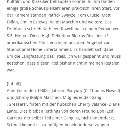
Kultfilm und Klassiker behaupten konnte. In ihm fanden
einige große Schauspielkarrieren praktisch ihren Start. Vor
der Kamera standen Patrick Swayze, Tom Cruise, Matt
Dillon, Emilio Estevez, Ralph Macchio und weitere. Das
Drehbuch schrieb Kathleen Rowell nach einem Roman von
S.E. Hinton. Diese High Definition Blu-ray Disc des US-
amerikanischen Films erscheint aus dem Angebot von
StudioCanal Home Entertainment. Es handelt sich dabei
um die Langfassung des Titels. Ich war gespannt und muss
gestehen, dass dieser Titel bisher nicht in meinen Regalen
war.
[Inhalt]
Amerika in den 1960er-Jahren: Ponyboy (C. Thomas Howell)
und Johnny (Ralph Macchio), Mitglieder der Gang
„Greasers“, flirten mit der hübschen Cherry Valance (Diane
Lane). Dies bleibt allerdings von deren Freund Bob (Leif
Garrett), der selbst Teil einer Gang ist, nicht unentdeckt.
Schnell kommt es zu heftigen Auseinandersetzungen