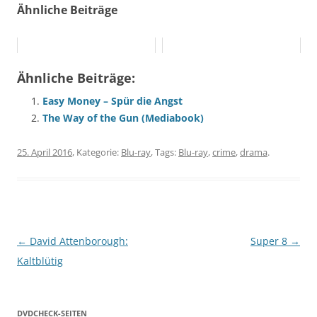
Ähnliche Beiträge
Ähnliche Beiträge:
Easy Money – Spür die Angst
The Way of the Gun (Mediabook)
25. April 2016
, Kategorie:
Blu-ray
, Tags:
Blu-ray
,
crime
,
drama
.
Beitragsnavigation
←
David Attenborough:
Super 8
→
Kaltblütig
DVDCHECK-SEITEN