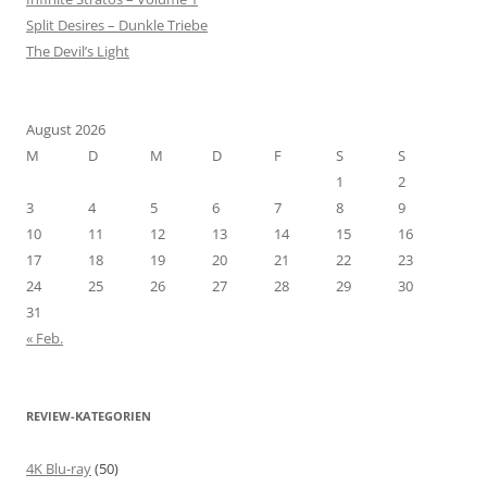
Split Desires – Dunkle Triebe
The Devil’s Light
August 2026
M
D
M
D
F
S
S
1
2
3
4
5
6
7
8
9
10
11
12
13
14
15
16
17
18
19
20
21
22
23
24
25
26
27
28
29
30
31
« Feb.
REVIEW-KATEGORIEN
4K Blu-ray
(50)