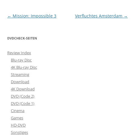
Beitragsnavigation
←
Mission: Impossible 3
Verfluchtes Amsterdam
→
DVDCHECK-SEITEN
Review Index
Blu-ray Disc
4K Blu-ray Disc
Streaming
Download
4K Download
DVD (Code 2)
DVD (Code 1)
Cinema
Games
HD-DVD
Sonstiges