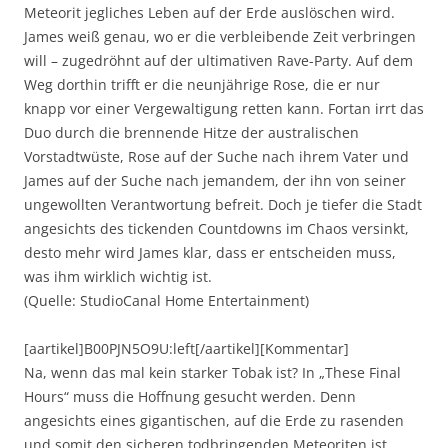
Meteorit jegliches Leben auf der Erde auslöschen wird.
James weiß genau, wo er die verbleibende Zeit verbringen
will – zugedröhnt auf der ultimativen Rave-Party. Auf dem
Weg dorthin trifft er die neunjährige Rose, die er nur
knapp vor einer Vergewaltigung retten kann. Fortan irrt das
Duo durch die brennende Hitze der australischen
Vorstadtwüste, Rose auf der Suche nach ihrem Vater und
James auf der Suche nach jemandem, der ihn von seiner
ungewollten Verantwortung befreit. Doch je tiefer die Stadt
angesichts des tickenden Countdowns im Chaos versinkt,
desto mehr wird James klar, dass er entscheiden muss,
was ihm wirklich wichtig ist.
(Quelle: StudioCanal Home Entertainment)
[aartikel]B00PJN5O9U:left[/aartikel][Kommentar]
Na, wenn das mal kein starker Tobak ist? In „These Final
Hours“ muss die Hoffnung gesucht werden. Denn
angesichts eines gigantischen, auf die Erde zu rasenden
und somit den sicheren todbringenden Meteoriten ist