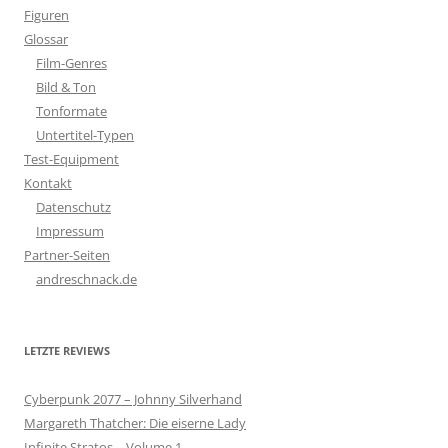
Figuren
Glossar
Film-Genres
Bild & Ton
Tonformate
Untertitel-Typen
Test-Equipment
Kontakt
Datenschutz
Impressum
Partner-Seiten
andreschnack.de
LETZTE REVIEWS
Cyberpunk 2077 – Johnny Silverhand
Margareth Thatcher: Die eiserne Lady
Infinite Stratos – Volume 1