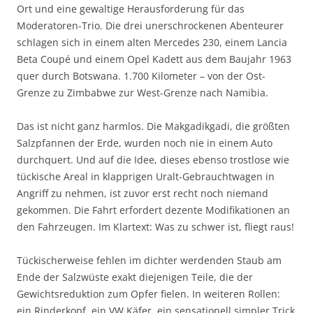
Ort und eine gewaltige Herausforderung für das
Moderatoren-Trio. Die drei unerschrockenen Abenteurer
schlagen sich in einem alten Mercedes 230, einem Lancia
Beta Coupé und einem Opel Kadett aus dem Baujahr 1963
quer durch Botswana. 1.700 Kilometer – von der Ost-
Grenze zu Zimbabwe zur West-Grenze nach Namibia.
Das ist nicht ganz harmlos. Die Makgadikgadi, die größten
Salzpfannen der Erde, wurden noch nie in einem Auto
durchquert. Und auf die Idee, dieses ebenso trostlose wie
tückische Areal in klapprigen Uralt-Gebrauchtwagen in
Angriff zu nehmen, ist zuvor erst recht noch niemand
gekommen. Die Fahrt erfordert dezente Modifikationen an
den Fahrzeugen. Im Klartext: Was zu schwer ist, fliegt raus!
Tückischerweise fehlen im dichter werdenden Staub am
Ende der Salzwüste exakt diejenigen Teile, die der
Gewichtsreduktion zum Opfer fielen. In weiteren Rollen:
ein Rinderkopf, ein VW Käfer, ein sensationell simpler Trick