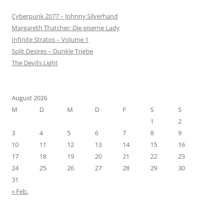
Cyberpunk 2077 – Johnny Silverhand
Margareth Thatcher: Die eiserne Lady
Infinite Stratos – Volume 1
Split Desires – Dunkle Triebe
The Devil’s Light
August 2026
M
D
M
D
F
S
S
1
2
3
4
5
6
7
8
9
10
11
12
13
14
15
16
17
18
19
20
21
22
23
24
25
26
27
28
29
30
31
« Feb.