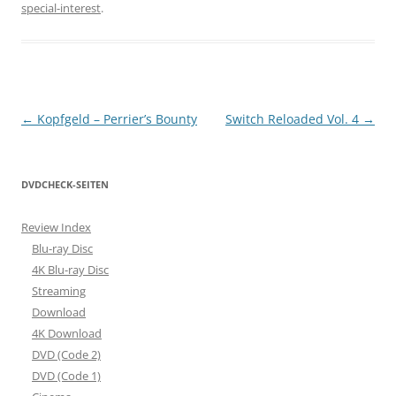
special-interest
.
Beitragsnavigation
←
Kopfgeld – Perrier’s Bounty
Switch Reloaded Vol. 4
→
DVDCHECK-SEITEN
Review Index
Blu-ray Disc
4K Blu-ray Disc
Streaming
Download
4K Download
DVD (Code 2)
DVD (Code 1)