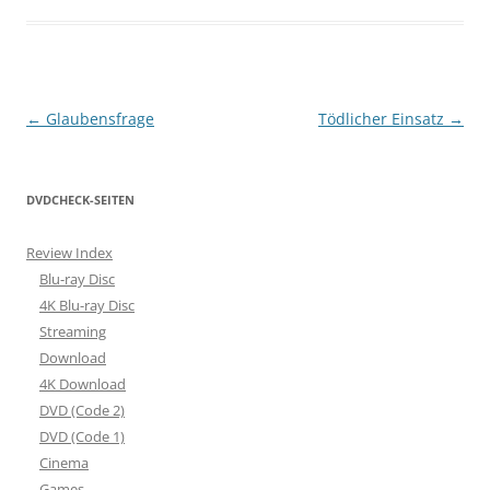
Beitragsnavigation
←
Glaubensfrage
Tödlicher Einsatz
→
DVDCHECK-SEITEN
Review Index
Blu-ray Disc
4K Blu-ray Disc
Streaming
Download
4K Download
DVD (Code 2)
DVD (Code 1)
Cinema
Games