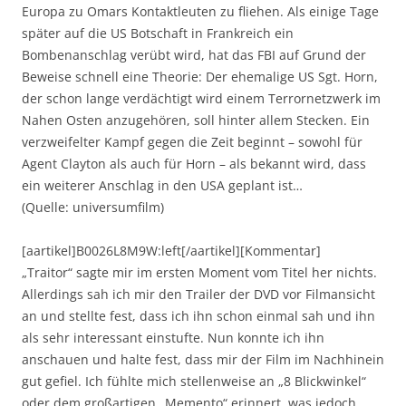
Europa zu Omars Kontaktleuten zu fliehen. Als einige Tage
später auf die US Botschaft in Frankreich ein
Bombenanschlag verübt wird, hat das FBI auf Grund der
Beweise schnell eine Theorie: Der ehemalige US Sgt. Horn,
der schon lange verdächtigt wird einem Terrornetzwerk im
Nahen Osten anzugehören, soll hinter allem Stecken. Ein
verzweifelter Kampf gegen die Zeit beginnt – sowohl für
Agent Clayton als auch für Horn – als bekannt wird, dass
ein weiterer Anschlag in den USA geplant ist…
(Quelle: universumfilm)
[aartikel]B0026L8M9W:left[/aartikel][Kommentar]
„Traitor“ sagte mir im ersten Moment vom Titel her nichts.
Allerdings sah ich mir den Trailer der DVD vor Filmansicht
an und stellte fest, dass ich ihn schon einmal sah und ihn
als sehr interessant einstufte. Nun konnte ich ihn
anschauen und halte fest, dass mir der Film im Nachhinein
gut gefiel. Ich fühlte mich stellenweise an „8 Blickwinkel“
oder dem großartigen „Memento“ erinnert, was jedoch