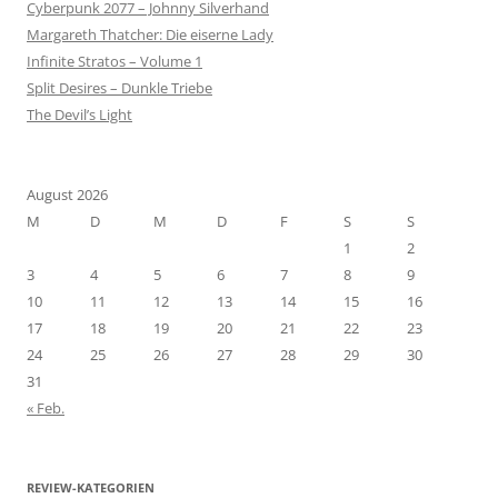
Cyberpunk 2077 – Johnny Silverhand
Margareth Thatcher: Die eiserne Lady
Infinite Stratos – Volume 1
Split Desires – Dunkle Triebe
The Devil’s Light
August 2026
M
D
M
D
F
S
S
1
2
3
4
5
6
7
8
9
10
11
12
13
14
15
16
17
18
19
20
21
22
23
24
25
26
27
28
29
30
31
« Feb.
REVIEW-KATEGORIEN