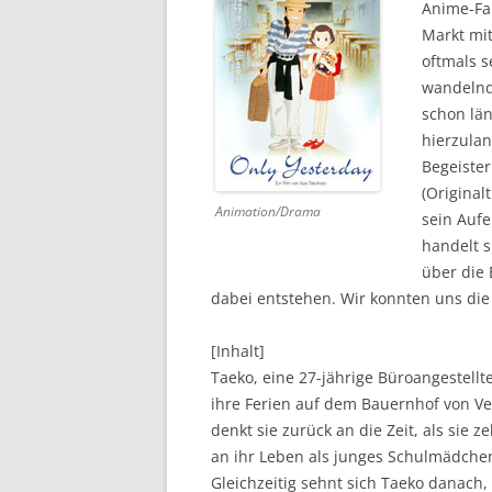
Anime-Fa
Markt mit
DVD (CODE 1)
oftmals s
CINEMA
wandelnd
schon län
GAMES
hierzulan
Begeister
HD-DVD
(Original
Animation/Drama
SONSTIGES
sein Aufe
handelt 
über die 
dabei entstehen. Wir konnten uns d
[Inhalt]
Taeko, eine 27-jährige Büroangestellt
ihre Ferien auf dem Bauernhof von V
denkt sie zurück an die Zeit, als sie 
an ihr Leben als junges Schulmädchen
Gleichzeitig sehnt sich Taeko danach, 