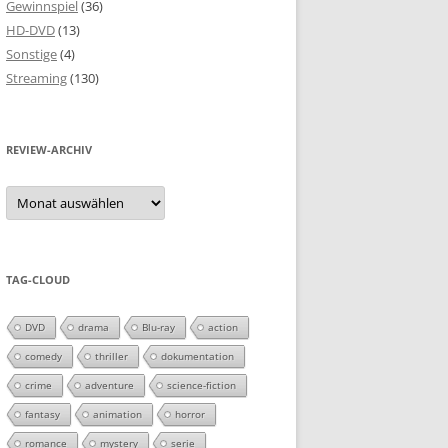
Gewinnspiel
(36)
HD-DVD
(13)
Sonstige
(4)
Streaming
(130)
REVIEW-ARCHIV
Review-
Archiv
TAG-CLOUD
DVD
drama
Blu-ray
action
comedy
thriller
dokumentation
crime
adventure
science-fiction
fantasy
animation
horror
romance
mystery
serie