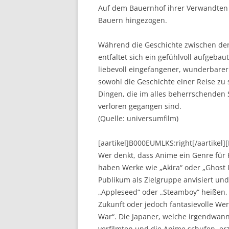
Auf dem Bauernhof ihrer Verwandten 
Bauern hingezogen.
Während die Geschichte zwischen den
entfaltet sich ein gefühlvoll aufgeba
liebevoll eingefangener, wunderbarer
sowohl die Geschichte einer Reise zu
Dingen, die im alles beherrschenden
verloren gegangen sind.
(Quelle: universumfilm)
[aartikel]B000EUMLKS:right[/aartikel
Wer denkt, dass Anime ein Genre für K
haben Werke wie „Akira“ oder „Ghost 
Publikum als Zielgruppe anvisiert und
„Appleseed“ oder „Steamboy“ heißen,
Zukunft oder jedoch fantasievolle We
War“. Die Japaner, welche irgendwann
verfilmten und die Anime schufen, er