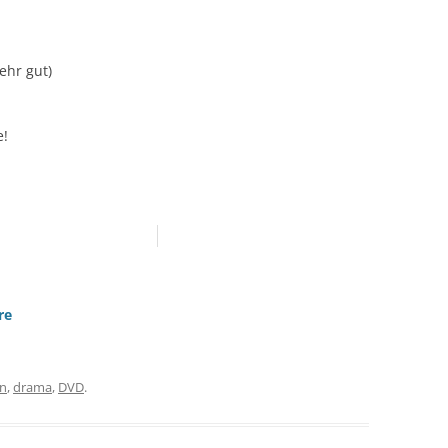
Sehr gut)
e!
re
on
,
drama
,
DVD
.