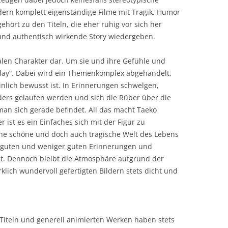
ern komplett eigenständige Filme mit Tragik, Humor
ehört zu den Titeln, die eher ruhig vor sich her
und authentisch wirkende Story wiedergeben.
ralen Charakter dar. Um sie und ihre Gefühle und
rday“. Dabei wird ein Themenkomplex abgehandelt,
lich bewusst ist. In Erinnerungen schwelgen,
rs gelaufen werden und sich die Rüber über die
 man sich gerade befindet. All das macht Taeko
r ist es ein Einfaches sich mit der Figur zu
 eine schöne und doch auch tragische Welt des Lebens
 guten und weniger guten Erinnerungen und
mit. Dennoch bleibt die Atmosphäre aufgrund der
klich wundervoll gefertigten Bildern stets dicht und
Titeln und generell animierten Werken haben stets