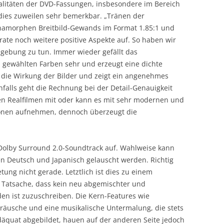
alitäten der DVD-Fassungen, insbesondere im Bereich
dies zuweilen sehr bemerkbar. „Tränen der
 anamorphen Breitbild-Gewands im Format 1.85:1 und
ate noch weitere positive Aspekte auf. So haben wir
gebung zu tun. Immer wieder gefällt das
gewählten Farben sehr und erzeugt eine dichte
 die Wirkung der Bilder und zeigt ein angenehmes
enfalls geht die Rechnung bei der Detail-Genauigkeit
llen Realfilmen mit oder kann es mit sehr modernen und
onen aufnehmen, dennoch überzeugt die
 Dolby Surround 2.0-Soundtrack auf. Wahlweise kann
n Deutsch und Japanisch gelauscht werden. Richtig
etung nicht gerade. Letztlich ist dies zu einem
 Tatsache, dass kein neu abgemischter und
n ist zuzuschreiben. Die Kern-Features wie
räusche und eine musikalische Untermalung, die stets
äquat abgebildet, hauen auf der anderen Seite jedoch