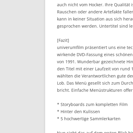
auch nicht vom Hocker. Ihre Qualität i
Rauschen oder andere Artefakte fallen
kann in keiner Situation aus sich he
gesprochen werden. Untertitel sind le
[Fazit]
univerumfilm präsentiert uns eine te
wirkende DVD-Fassung eines schönen
von 1991. Wunderbar gezeichnete Hin
den Titel mit einer Laufzeit von run
wählten die Verantwortlichen gute de
Lob. Das Menü gesellt sich zum Durc
bricht. Einfache Menüstrukturen offeri
* Storyboards zum kompletten Film
* Hinter den Kulissen
* 5 hochwertige Sammlerkarten
Nun sieht das auf dem ersten Blick hi