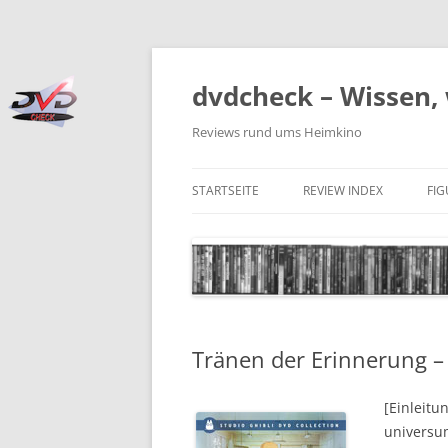
Zum
Inhalt
springen
dvdcheck – Wissen, 
Reviews rund ums Heimkino
STARTSEITE
REVIEW INDEX
FI
BLU-RAY DISC
4K BLU-RAY DISC
STREAMING
Tränen der Erinnerung – 
DOWNLOAD
4K DOWNLOAD
[Einleitu
universum
DVD (CODE 2)