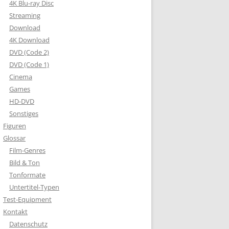
4K Blu-ray Disc
Streaming
Download
4K Download
DVD (Code 2)
DVD (Code 1)
Cinema
Games
HD-DVD
Sonstiges
Figuren
Glossar
Film-Genres
Bild & Ton
Tonformate
Untertitel-Typen
Test-Equipment
Kontakt
Datenschutz