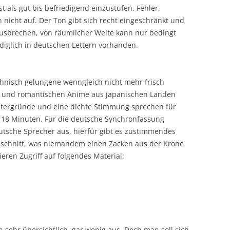
st als gut bis befriedigend einzustufen. Fehler,
 nicht auf. Der Ton gibt sich recht eingeschränkt und
rausbrechen, von räumlicher Weite kann nur bedingt
diglich in deutschen Lettern vorhanden.
chnisch gelungene wenngleich nicht mehr frisch
 und romantischen Anime aus japanischen Landen
tergründe und eine dichte Stimmung sprechen für
d 118 Minuten. Für die deutsche Synchronfassung
utsche Sprecher aus, hierfür gibt es zustimmendes
hschnitt, was niemandem einen Zacken aus der Krone
eren Zugriff auf folgendes Material:
n sehr übersichtlich, gar wenig aus. Doch man soll sich