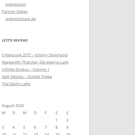
Impressum
Partner-Seiten
andreschnack.de
LETZTE REVIEWS
Cyberpunk 2077 – Johnny Silverhand
Margareth Thatcher: Die eiserne Lady
Infinite Stratos – Volume 1
Split Desires – Dunkle Triebe
The Devil’s Light
August 2026
M
D
M
D
F
S
S
1
2
3
4
5
6
7
8
9
10
11
12
13
14
15
16