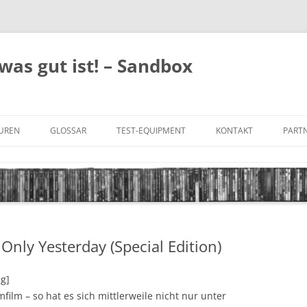
was gut ist! – Sandbox
GUREN
GLOSSAR
TEST-EQUIPMENT
KONTAKT
PARTN
FILM-GENRES
DATENSCHUTZ
AND
BILD & TON
IMPRESSUM
TONFORMATE
Only Yesterday (Special Edition)
UNTERTITEL-TYPEN
ng]
film – so hat es sich mittlerweile nicht nur unter