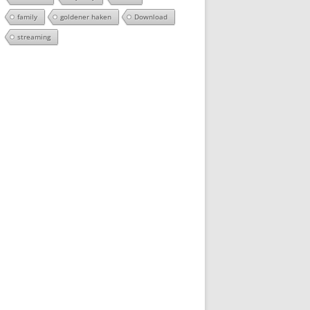
family
goldener haken
Download
streaming