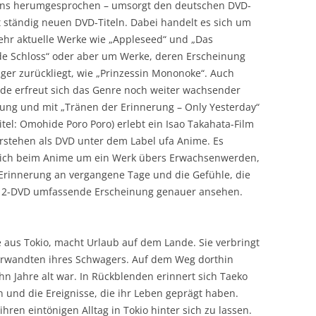
ns herumgesprochen – umsorgt den deutschen DVD-
 ständig neuen DVD-Titeln. Dabei handelt es sich um
ehr aktuelle Werke wie „Appleseed“ und „Das
e Schloss“ oder aber um Werke, deren Erscheinung
ger zurückliegt, wie „Prinzessin Mononoke“. Auch
de erfreut sich das Genre noch weiter wachsender
ung und mit „Tränen der Erinnerung – Only Yesterday“
titel: Omohide Poro Poro) erlebt ein Isao Takahata-Film
rstehen als DVD unter dem Label ufa Anime. Es
sich beim Anime um ein Werk übers Erwachsenwerden,
Erinnerung an vergangene Tage und die Gefühle, die
ie 2-DVD umfassende Erscheinung genauer ansehen.
e aus Tokio, macht Urlaub auf dem Lande. Sie verbringt
erwandten ihres Schwagers. Auf dem Weg dorthin
zehn Jahre alt war. In Rückblenden erinnert sich Taeko
 und die Ereignisse, die ihr Leben geprägt haben.
ihren eintönigen Alltag in Tokio hinter sich zu lassen.