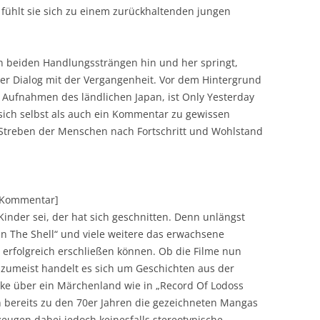
fühlt sie sich zu einem zurückhaltenden jungen
 beiden Handlungssträngen hin und her springt,
uter Dialog mit der Vergangenheit. Vor dem Hintergrund
 Aufnahmen des ländlichen Japan, ist Only Yesterday
 sich selbst als auch ein Kommentar zu gewissen
 Streben der Menschen nach Fortschritt und Wohlstand
][Kommentar]
inder sei, der hat sich geschnitten. Denn unlängst
In The Shell“ und viele weitere das erwachsene
 erfolgreich erschließen können. Ob die Filme nun
 zumeist handelt es sich um Geschichten aus der
rke über ein Märchenland wie in „Record Of Lodoss
 bereits zu den 70er Jahren die gezeichneten Mangas
zeugen dabei jedoch keinesfalls stereotypische