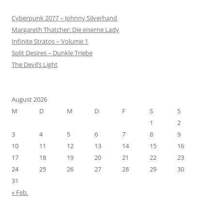
Cyberpunk 2077 – Johnny Silverhand
Margareth Thatcher: Die eiserne Lady
Infinite Stratos – Volume 1
Split Desires – Dunkle Triebe
The Devil’s Light
August 2026
M
D
M
D
F
S
S
1
2
3
4
5
6
7
8
9
10
11
12
13
14
15
16
17
18
19
20
21
22
23
24
25
26
27
28
29
30
31
« Feb.