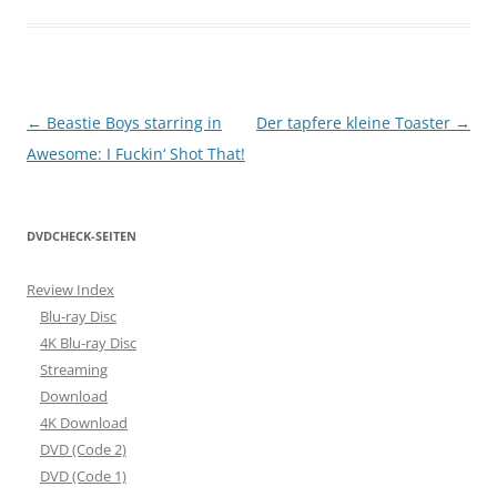
Beitragsnavigation
←
Beastie Boys starring in
Der tapfere kleine Toaster
→
Awesome: I Fuckin‘ Shot That!
DVDCHECK-SEITEN
Review Index
Blu-ray Disc
4K Blu-ray Disc
Streaming
Download
4K Download
DVD (Code 2)
DVD (Code 1)