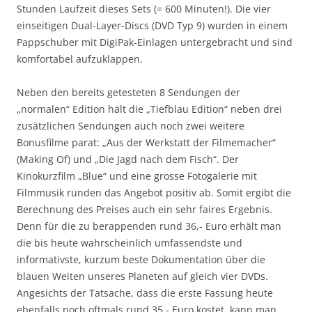
Stunden Laufzeit dieses Sets (= 600 Minuten!). Die vier
einseitigen Dual-Layer-Discs (DVD Typ 9) wurden in einem
Pappschuber mit DigiPak-Einlagen untergebracht und sind
komfortabel aufzuklappen.
Neben den bereits getesteten 8 Sendungen der
„normalen“ Edition hält die „Tiefblau Edition“ neben drei
zusätzlichen Sendungen auch noch zwei weitere
Bonusfilme parat: „Aus der Werkstatt der Filmemacher“
(Making Of) und „Die Jagd nach dem Fisch“. Der
Kinokurzfilm „Blue“ und eine grosse Fotogalerie mit
Filmmusik runden das Angebot positiv ab. Somit ergibt die
Berechnung des Preises auch ein sehr faires Ergebnis.
Denn für die zu berappenden rund 36,- Euro erhält man
die bis heute wahrscheinlich umfassendste und
informativste, kurzum beste Dokumentation über die
blauen Weiten unseres Planeten auf gleich vier DVDs.
Angesichts der Tatsache, dass die erste Fassung heute
ebenfalls noch oftmals rund 35,- Euro kostet, kann man