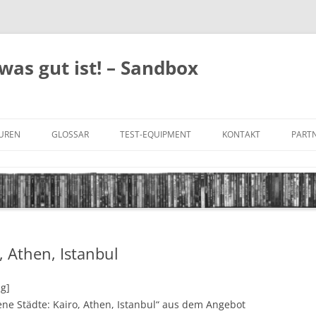
was gut ist! – Sandbox
GUREN
GLOSSAR
TEST-EQUIPMENT
KONTAKT
PARTN
FILM-GENRES
DATENSCHUTZ
AND
BILD & TON
IMPRESSUM
TONFORMATE
, Athen, Istanbul
UNTERTITEL-TYPEN
ng]
ne Städte: Kairo, Athen, Istanbul“ aus dem Angebot