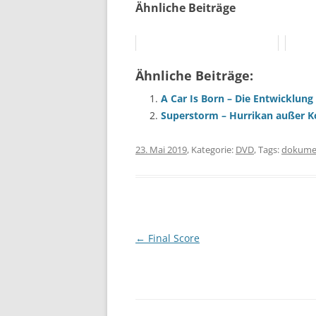
Ähnliche Beiträge
Ähnliche Beiträge:
A Car Is Born – Die Entwicklun
Superstorm – Hurrikan außer K
23. Mai 2019
, Kategorie:
DVD
, Tags:
dokume
Beitragsnavigation
←
Final Score