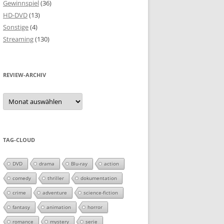
Gewinnspiel
(36)
HD-DVD
(13)
Sonstige
(4)
Streaming
(130)
REVIEW-ARCHIV
Review-
Archiv
TAG-CLOUD
DVD
drama
Blu-ray
action
comedy
thriller
dokumentation
crime
adventure
science-fiction
fantasy
animation
horror
romance
mystery
serie