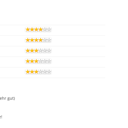
Sehr gut)
e!