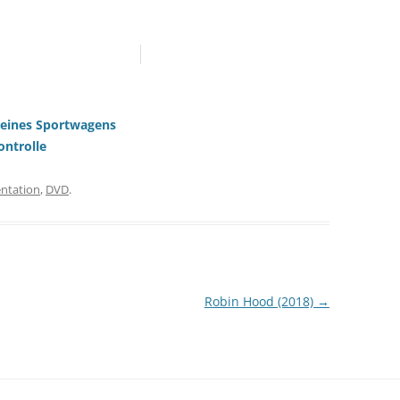
g eines Sportwagens
ontrolle
ntation
,
DVD
.
Robin Hood (2018)
→