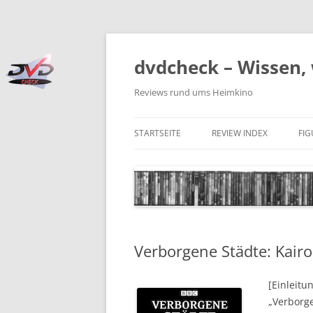
Zum
Inhalt
springen
dvdcheck – Wissen, 
Reviews rund ums Heimkino
STARTSEITE
REVIEW INDEX
FI
BLU-RAY DISC
4K BLU-RAY DISC
STREAMING
Verborgene Städte: Kairo
DOWNLOAD
4K DOWNLOAD
[Einleitu
„Verborge
DVD (CODE 2)