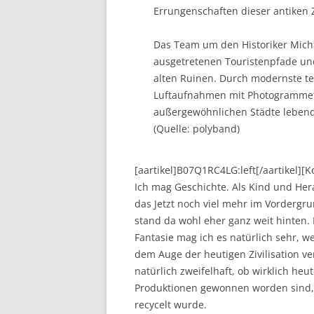
Errungenschaften dieser antiken Z
Das Team um den Historiker Michae
ausgetretenen Touristenpfade und
alten Ruinen. Durch modernste te
Luftaufnahmen mit Photogrammetri
außergewöhnlichen Städte lebend
(Quelle: polyband)
[aartikel]B07Q1RC4LG:left[/aartikel]
Ich mag Geschichte. Als Kind und He
das Jetzt noch viel mehr im Vordergru
stand da wohl eher ganz weit hinten.
Fantasie mag ich es natürlich sehr, w
dem Auge der heutigen Zivilisation v
natürlich zweifelhaft, ob wirklich h
Produktionen gewonnen worden sind, 
recycelt wurde.