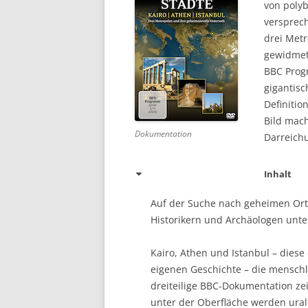
von polyb
versprech
DVD (CODE 1)
drei Metr
CINEMA
gewidmet
BBC Prog
GAMES
gigantisc
Definitio
HD-DVD
Bild mach
Dokumentation
SONSTIGES
Darreich
Inhalt
Auf der Suche nach geheimen Ort
Historikern und Archäologen unter
Kairo, Athen und Istanbul – diese
eigenen Geschichte – die menschli
dreiteilige BBC-Dokumentation zei
unter der Oberfläche werden ural