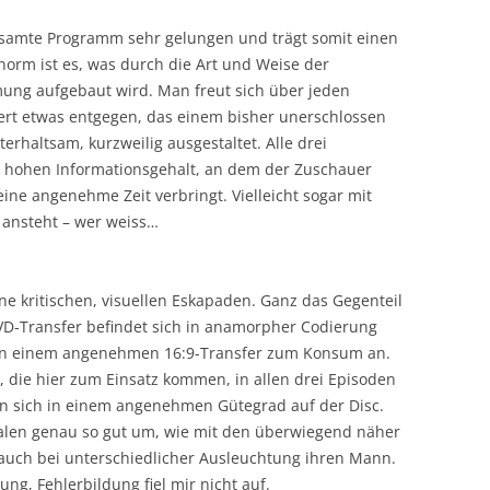
gesamte Programm sehr gelungen und trägt somit einen
orm ist es, was durch die Art und Weise der
ung aufgebaut wird. Man freut sich über jeden
ert etwas entgegen, das einem bisher unerschlossen
erhaltsam, kurzweilig ausgestaltet. Alle drei
 hohen Informationsgehalt, an dem der Zuschauer
ine angenehme Zeit verbringt. Vielleicht sogar mit
 ansteht – wer weiss…
ine kritischen, visuellen Eskapaden. Ganz das Gegenteil
 DVD-Transfer befindet sich in anamorpher Codierung
 in einem angenehmen 16:9-Transfer zum Konsum an.
 die hier zum Einsatz kommen, in allen drei Episoden
den sich in einem angenehmen Gütegrad auf der Disc.
talen genau so gut um, wie mit den überwiegend näher
uch bei unterschiedlicher Ausleuchtung ihren Mann.
ng, Fehlerbildung fiel mir nicht auf.