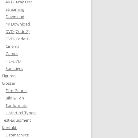
4K Blu-ray Disc
Streaming
Download
4K Download
DVD (Code 2)
DVD (Code 1)
Cinema
Games
HD-DVD
Sonstiges
Figuren
Glossar
Film-Genres
Bild & Ton
Tonformate
Untertitel-Typen
Test-Equipment
Kontakt
Datenschutz