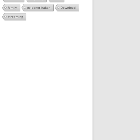
family
goldener haken
Download
streaming