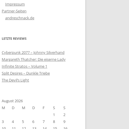
Impressum
Partner-Seiten
andreschnack.de
LETZTE REVIEWS
Cyberpunk 2077 – Johnny Silverhand
Margareth Thatcher: Die eiserne Lady
Infinite Stratos – Volume 1
Split Desires – Dunkle Triebe
The Devil’s Light
August 2026
M
D
M
D
F
S
S
1
2
3
4
5
6
7
8
9
10
11
12
13
14
15
16