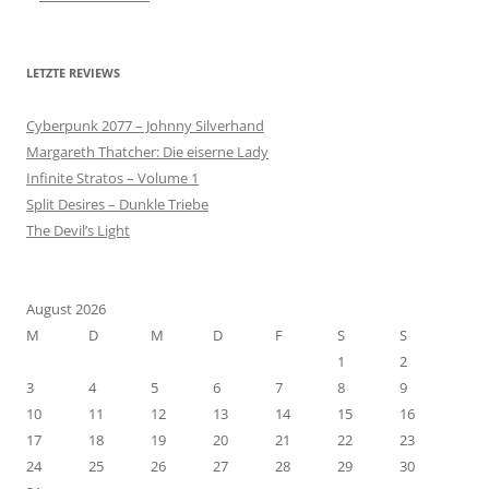
LETZTE REVIEWS
Cyberpunk 2077 – Johnny Silverhand
Margareth Thatcher: Die eiserne Lady
Infinite Stratos – Volume 1
Split Desires – Dunkle Triebe
The Devil’s Light
August 2026
M
D
M
D
F
S
S
1
2
3
4
5
6
7
8
9
10
11
12
13
14
15
16
17
18
19
20
21
22
23
24
25
26
27
28
29
30