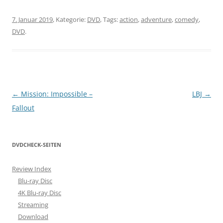
7. Januar 2019
, Kategorie:
DVD
, Tags:
action
,
adventure
,
comedy
,
DVD
.
Beitragsnavigation
←
Mission: Impossible –
LBJ
→
Fallout
DVDCHECK-SEITEN
Review Index
Blu-ray Disc
4K Blu-ray Disc
Streaming
Download