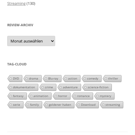
Streaming
(130)
REVIEW-ARCHIV
Review-
Archiv
TAG-CLOUD
DVD
drama
Blu-ray
action
comedy
thriller
dokumentation
crime
adventure
science-fiction
fantasy
animation
horror
romance
mystery
serie
family
goldener haken
Download
streaming