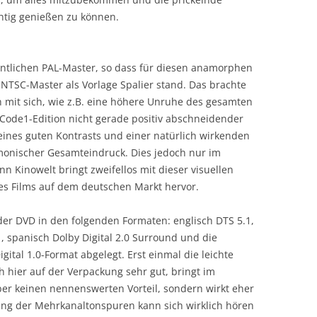
tig genießen zu können.
ntlichen PAL-Master, so dass für diesen anamorphen
n NTSC-Master als Vorlage Spalier stand. Das brachte
n mit sich, wie z.B. eine höhere Unruhe des gesamten
Code1-Edition nicht gerade positiv abschneidender
 eines guten Kontrasts und einer natürlich wirkenden
monischer Gesamteindruck. Dies jedoch nur im
nn Kinowelt bringt zweifellos mit dieser visuellen
es Films auf dem deutschen Markt hervor.
der DVD in den folgenden Formaten: englisch DTS 5.1,
1, spanisch Dolby Digital 2.0 Surround und die
tal 1.0-Format abgelegt. Erst einmal die leichte
h hier auf der Verpackung sehr gut, bringt im
er keinen nennenswerten Vorteil, sondern wirkt eher
tung der Mehrkanaltonspuren kann sich wirklich hören