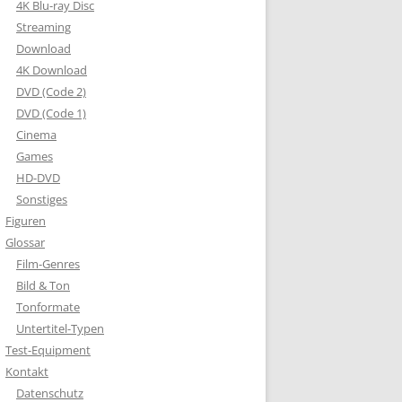
4K Blu-ray Disc
Streaming
Download
4K Download
DVD (Code 2)
DVD (Code 1)
Cinema
Games
HD-DVD
Sonstiges
Figuren
Glossar
Film-Genres
Bild & Ton
Tonformate
Untertitel-Typen
Test-Equipment
Kontakt
Datenschutz