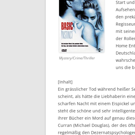
Start und
Aufsehen 
DVD (CODE 1)
den prekä
CINEMA
Regisseur
mit seine
GAMES
der Rolle
Home Ente
HD-DVD
Deutschla
Mystery/Crime/Thriller
SONSTIGES
wahrschei
uns die 
[Inhalt]
Ein grässlicher Tod während heißer S
scheint, als hätte die Liebhaberin e
scharfen Nacht mit einem Eispickel u
steht die schöne und sehr intelligent
ihrer Bücher ein Mord auf genau diese
Curran (Michael Douglas), der des öfte
regelmäßig den Dezernatspsychologen