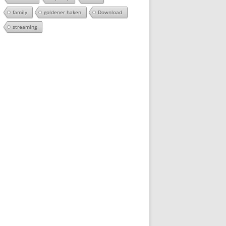
family
goldener haken
Download
streaming