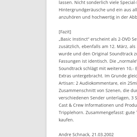
lassen. Nicht sonderlich viele Special
Hintergrundgeräusche und ein aus al
anzuhören und hochwertig in der Abb
[Fazit]
„Basic Instinct“ erscheint als 2-DVD
zusätzlich, ebenfalls am 12. März, al
wurde und den Original Soundtrack zu
Fassungen ist identisch. Die „normale“
Soundtrack schlägt mit weiteren 10,-
Extras untergebracht. Im Grunde glei
Artisan: 2 Audiokommentare, ein 25m
Zusammenschnitt von Szenen, die dur
verschiedenen Sender unterlagen, 3 St
Cast & Crew Informationen und Produ
Tripplehorn. Zusammengefasst: gute Te
kaufen.
Andre Schnack, 21.03.2002