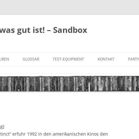
was gut ist! – Sandbox
GUREN
GLOSSAR
TEST-EQUIPMENT
KONTAKT
PARTN
FILM-GENRES
DATENSCHUTZ
AND
BILD & TON
IMPRESSUM
TONFORMATE
UNTERTITEL-TYPEN
ng]
stinct“ erfuhr 1992 in den amerikanischen Kinos den