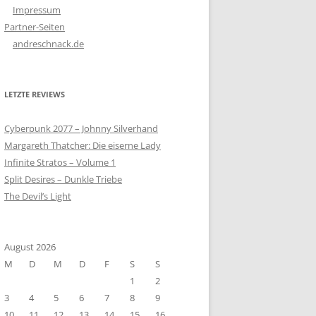
Impressum
Partner-Seiten
andreschnack.de
LETZTE REVIEWS
Cyberpunk 2077 – Johnny Silverhand
Margareth Thatcher: Die eiserne Lady
Infinite Stratos – Volume 1
Split Desires – Dunkle Triebe
The Devil’s Light
August 2026
M
D
M
D
F
S
S
1
2
3
4
5
6
7
8
9
10
11
12
13
14
15
16