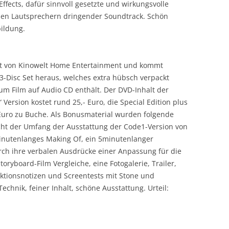
-Effects, dafür sinnvoll gesetzte und wirkungsvolle
len Lautsprechern dringender Soundtrack. Schön
ildung.
 Set von Kinowelt Home Entertainment und kommt
s 3-Disc Set heraus, welches extra hübsch verpackt
m Film auf Audio CD enthält. Der DVD-Inhalt der
 Version kostet rund 25,- Euro, die Special Edition plus
 Euro zu Buche. Als Bonusmaterial wurden folgende
cht der Umfang der Ausstattung der Code1-Version von
inutenlanges Making Of, ein 5minutenlanger
ch ihre verbalen Ausdrücke einer Anpassung für die
oryboard-Film Vergleiche, eine Fotogalerie, Trailer,
ktionsnotizen und Screentests mit Stone und
chnik, feiner Inhalt, schöne Ausstattung. Urteil: