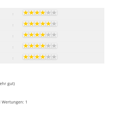
:
:
:
:
:
Sehr gut)
hl Wertungen:
1