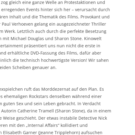
 zog gleich eine ganze Welle an Protestaktionen und
erregenden Events hinter sich her – verursacht durch
ren Inhalt und die Thematik des Films. Provokant und
 Paul Verhoeven gelang ein ausgezeichneter Thriller
m Werk. Letztlich auch durch die perfekte Besetzung
n mit Michael Douglas und Sharon Stone. Kinowelt
rtainment präsentiert uns nun nicht die erste in
nd erhältliche DVD-Fassung des Films, dafür aber
nlich die technisch hochwertigste Version! Wir sahen
beiden Scheiben genauer an.
exspielchen ruft das Morddezernat auf den Plan. Es
ines ehemaligen Rockstars denselben während einer
m guten Sex und sein Leben gebracht. In Verdacht
e Autorin Catherine Tramell (Sharon Stone), da in einem
 Weise geschieht. Der etwas instabile Detective Nick
ren mit den „Internal Affairs“ kollidiert und
 Elisabeth Garner (Jeanne Tripplehorn) aufsuchen