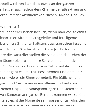
chnell wird ihm klar, dass etwas an der ganzen
terliegt er auch schon dem Charme der attraktiven und
vorbei mit der Abstinenz von Nikotin, Alkohol und Sex…
][Kommentar]
ramm, aber eher nebensächlich, wenn man von so etwas
ann. Hier wird eine ausgefeilte und intelligente
Ebenen erzählt, unterhaltsam, ausgesprochen fesselnd
ur die tolle Geschichte von Autor Joe Eszterhas
ere die Darsteller stellen die Seele und das Leben der
n Stone spielt toll, an ihre Seite ein nicht minder
r Paul Verhoeven beweist sein Talent mit diesem von
m. Hier geht es um Lust, Besessenheit und dem Reiz,
n und wie er die Sinne vernebelt. Ein tödliches und
logen führt Verhoeven in ein offenes und mit vielen
e. Neben Objektbildrandspannungen und vielen sehr
en von Kameramann Jan de Bont, bekommen wir schöne
terstreicht die Momente sehr passend. Ein Film, den
, um alles mitzubekommen und die prickelnde