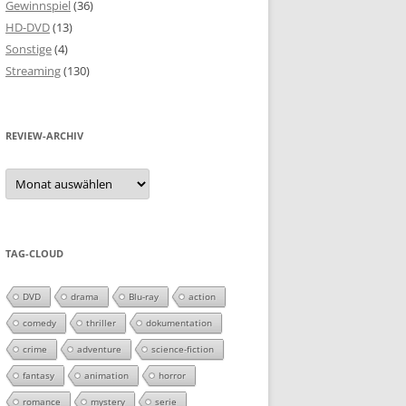
Gewinnspiel
(36)
HD-DVD
(13)
Sonstige
(4)
Streaming
(130)
REVIEW-ARCHIV
Review-
Archiv
TAG-CLOUD
DVD
drama
Blu-ray
action
comedy
thriller
dokumentation
crime
adventure
science-fiction
fantasy
animation
horror
romance
mystery
serie