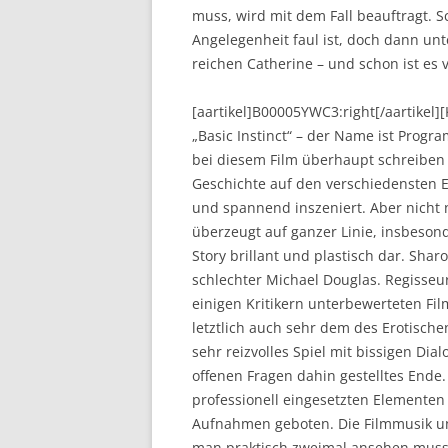
muss, wird mit dem Fall beauftragt. S
Angelegenheit faul ist, doch dann un
reichen Catherine – und schon ist es 
[aartikel]B00005YWC3:right[/aartikel
„Basic Instinct“ – der Name ist Prog
bei diesem Film überhaupt schreiben k
Geschichte auf den verschiedensten 
und spannend inszeniert. Aber nicht n
überzeugt auf ganzer Linie, insbesond
Story brillant und plastisch dar. Sharo
schlechter Michael Douglas. Regisseu
einigen Kritikern unterbewerteten Fil
letztlich auch sehr dem des Erotische
sehr reizvolles Spiel mit bissigen Dia
offenen Fragen dahin gestelltes End
professionell eingesetzten Element
Aufnahmen geboten. Die Filmmusik un
man praktisch zweimal ansehen muss