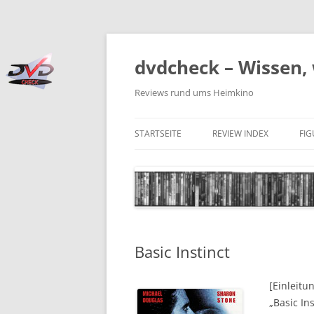
Zum
Inhalt
springen
dvdcheck – Wissen, 
Reviews rund ums Heimkino
STARTSEITE
REVIEW INDEX
FI
BLU-RAY DISC
4K BLU-RAY DISC
STREAMING
Basic Instinct
DOWNLOAD
4K DOWNLOAD
[Einleitu
„Basic In
DVD (CODE 2)