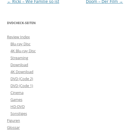
Beitragsnavigation
←
Ricki – Wie Familie so ist
Doom – Der Film
→
DVDCHECK-SEITEN
Review Index
Blu-ray Disc
4K Blu-ray Disc
Streaming
Download
4K Download
DVD (Code 2)
DVD (Code 1)
Cinema
Games
HD-DVD
Sonstiges
Figuren
Glossar