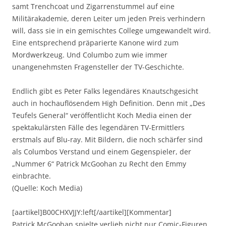
samt Trenchcoat und Zigarrenstummel auf eine
Militärakademie, deren Leiter um jeden Preis verhindern
will, dass sie in ein gemischtes College umgewandelt wird.
Eine entsprechend präparierte Kanone wird zum
Mordwerkzeug. Und Columbo zum wie immer
unangenehmsten Fragensteller der TV-Geschichte.
Endlich gibt es Peter Falks legendäres Knautschgesicht
auch in hochauflösendem High Definition. Denn mit „Des
Teufels General“ veröffentlicht Koch Media einen der
spektakulärsten Fälle des legendären TV-Ermittlers
erstmals auf Blu-ray. Mit Bildern, die noch schärfer sind
als Columbos Verstand und einem Gegenspieler, der
„Nummer 6“ Patrick McGoohan zu Recht den Emmy
einbrachte.
(Quelle: Koch Media)
[aartikel]B00CHXVJJY:left[/aartikel][Kommentar]
Patrick McGoohan spielte verlieh nicht nur Comic-Figuren