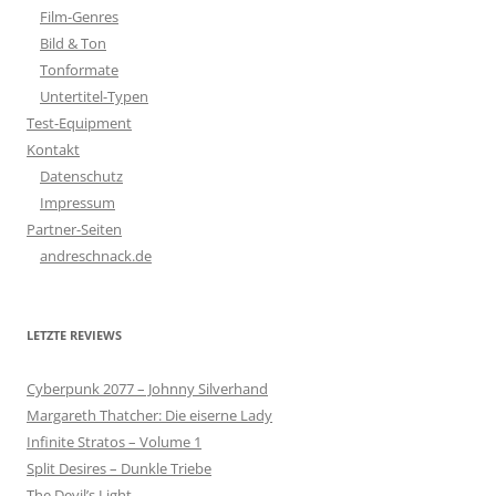
Film-Genres
Bild & Ton
Tonformate
Untertitel-Typen
Test-Equipment
Kontakt
Datenschutz
Impressum
Partner-Seiten
andreschnack.de
LETZTE REVIEWS
Cyberpunk 2077 – Johnny Silverhand
Margareth Thatcher: Die eiserne Lady
Infinite Stratos – Volume 1
Split Desires – Dunkle Triebe
The Devil’s Light