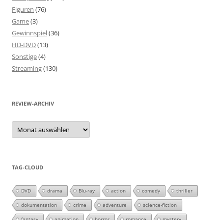
Figuren
(76)
Game
(3)
Gewinnspiel
(36)
HD-DVD
(13)
Sonstige
(4)
Streaming
(130)
REVIEW-ARCHIV
Review-
Archiv
TAG-CLOUD
DVD
drama
Blu-ray
action
comedy
thriller
dokumentation
crime
adventure
science-fiction
fantasy
animation
horror
romance
mystery