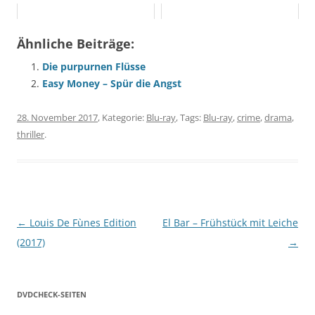
Ähnliche Beiträge:
Die purpurnen Flüsse
Easy Money – Spür die Angst
28. November 2017
, Kategorie:
Blu-ray
, Tags:
Blu-ray
,
crime
,
drama
,
thriller
.
Beitragsnavigation
←
Louis De Fùnes Edition
El Bar – Frühstück mit Leiche
(2017)
→
DVDCHECK-SEITEN