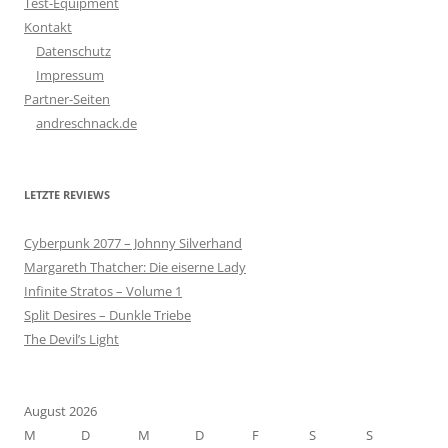
Test-Equipment
Kontakt
Datenschutz
Impressum
Partner-Seiten
andreschnack.de
LETZTE REVIEWS
Cyberpunk 2077 – Johnny Silverhand
Margareth Thatcher: Die eiserne Lady
Infinite Stratos – Volume 1
Split Desires – Dunkle Triebe
The Devil’s Light
August 2026
M
D
M
D
F
S
S