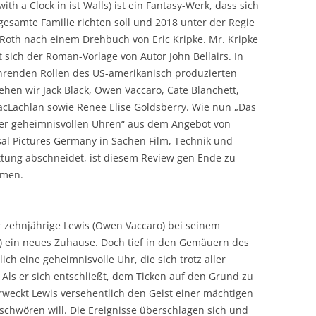
ith a Clock in ist Walls) ist ein Fantasy-Werk, dass sich
gesamte Familie richten soll und 2018 unter der Regie
 Roth nach einem Drehbuch von Eric Kripke. Mr. Kripke
 sich der Roman-Vorlage von Autor John Bellairs. In
hrenden Rollen des US-amerikanisch produzierten
sehen wir Jack Black, Owen Vaccaro, Cate Blanchett,
acLachlan sowie Renee Elise Goldsberry. Wie nun „Das
er geheimnisvollen Uhren“ aus dem Angebot von
sal Pictures Germany in Sachen Film, Technik und
ttung abschneidet, ist diesem Review gen Ende zu
hmen.
r zehnjährige Lewis (Owen Vaccaro) bei seinem
ck) ein neues Zuhause. Doch tief in den Gemäuern des
ich eine geheimnisvolle Uhr, die sich trotz aller
Als er sich entschließt, dem Ticken auf den Grund zu
weckt Lewis versehentlich den Geist einer mächtigen
schwören will. Die Ereignisse überschlagen sich und