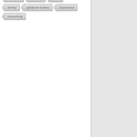
family
goldener haken
Download
streaming