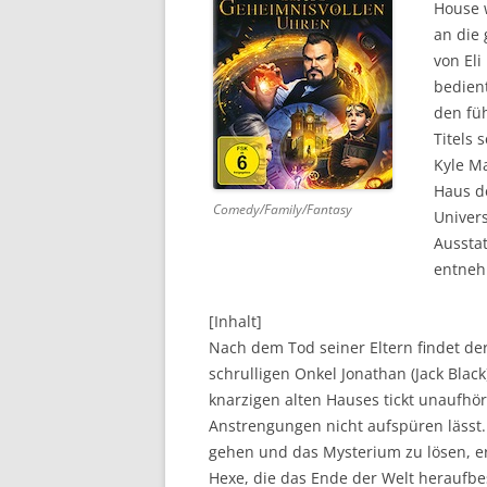
House w
an die 
DVD (CODE 1)
von Eli
CINEMA
bedient
den fü
GAMES
Titels 
Kyle M
HD-DVD
Haus d
Comedy/Family/Fantasy
SONSTIGES
Univer
Aussta
entne
[Inhalt]
Nach dem Tod seiner Eltern findet de
schrulligen Onkel Jonathan (Jack Bla
knarzigen alten Hauses tickt unaufhörl
Anstrengungen nicht aufspüren lässt. 
gehen und das Mysterium zu lösen, er
Hexe, die das Ende der Welt heraufbe