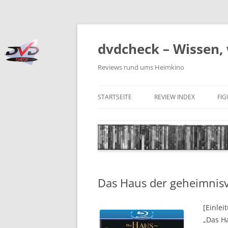
Zum
Inhalt
springen
dvdcheck – Wissen, 
Reviews rund ums Heimkino
STARTSEITE
REVIEW INDEX
FI
BLU-RAY DISC
4K BLU-RAY DISC
STREAMING
Das Haus der geheimnis
DOWNLOAD
4K DOWNLOAD
[Einlei
„Das Ha
DVD (CODE 2)