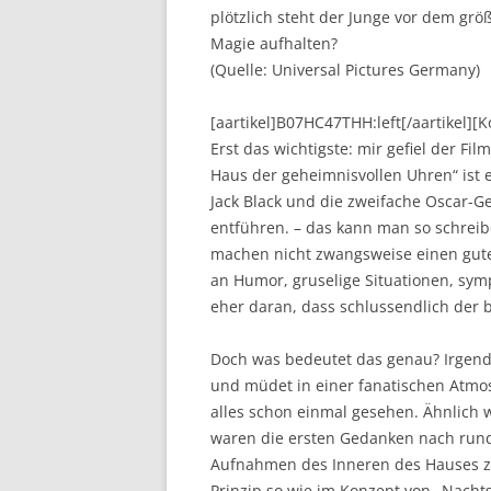
plötzlich steht der Junge vor dem gr
Magie aufhalten?
(Quelle: Universal Pictures Germany)
[aartikel]B07HC47THH:left[/aartikel]
Erst das wichtigste: mir gefiel der Fil
Haus der geheimnisvollen Uhren“ ist 
Jack Black und die zweifache Oscar-G
entführen. – das kann man so schreib
machen nicht zwangsweise einen gute
an Humor, gruselige Situationen, sym
eher daran, dass schlussendlich der be
Doch was bedeutet das genau? Irgendw
und müdet in einer fanatischen Atmo
alles schon einmal gesehen. Ähnlich w
waren die ersten Gedanken nach run
Aufnahmen des Inneren des Hauses zu 
Prinzip so wie im Konzept von „Nachts