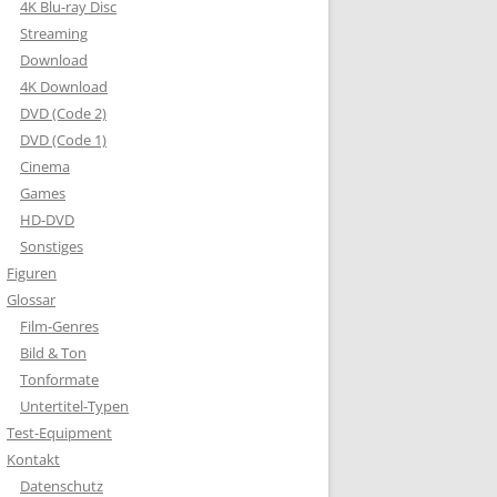
4K Blu-ray Disc
Streaming
Download
4K Download
DVD (Code 2)
DVD (Code 1)
Cinema
Games
HD-DVD
Sonstiges
Figuren
Glossar
Film-Genres
Bild & Ton
Tonformate
Untertitel-Typen
Test-Equipment
Kontakt
Datenschutz