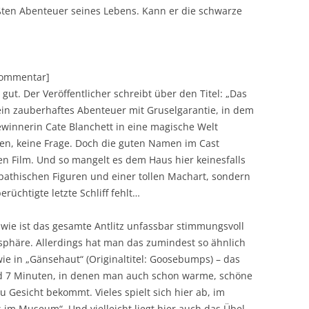
ößten Abenteuer seines Lebens. Kann er die schwarze
[Kommentar]
m gut. Der Veröffentlicher schreibt über den Titel: „Das
ein zauberhaftes Abenteuer mit Gruselgarantie, in dem
ewinnerin Cate Blanchett in eine magische Welt
en, keine Frage. Doch die guten Namen im Cast
n Film. Und so mangelt es dem Haus hier keinesfalls
pathischen Figuren und einer tollen Machart, sondern
rüchtigte letzte Schliff fehlt…
ie ist das gesamte Antlitz unfassbar stimmungsvoll
sphäre. Allerdings hat man das zumindest so ähnlich
ie in „Gänsehaut“ (Originaltitel: Goosebumps) – das
d 7 Minuten, in denen man auch schon warme, schöne
Gesicht bekommt. Vieles spielt sich hier ab, im
 im Museum“. Und vielleicht liegt hier auch das Übel,