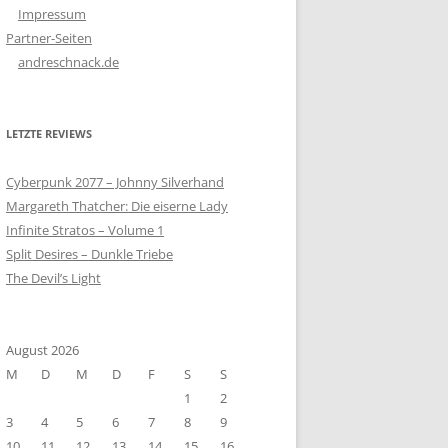
Impressum
Partner-Seiten
andreschnack.de
LETZTE REVIEWS
Cyberpunk 2077 – Johnny Silverhand
Margareth Thatcher: Die eiserne Lady
Infinite Stratos – Volume 1
Split Desires – Dunkle Triebe
The Devil’s Light
August 2026
M
D
M
D
F
S
S
1
2
3
4
5
6
7
8
9
10
11
12
13
14
15
16