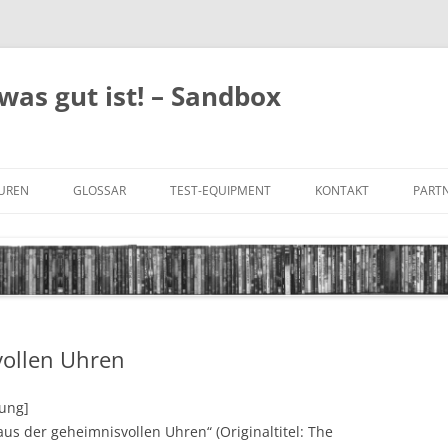
was gut ist! – Sandbox
GUREN
GLOSSAR
TEST-EQUIPMENT
KONTAKT
PARTN
FILM-GENRES
DATENSCHUTZ
AND
BILD & TON
IMPRESSUM
TONFORMATE
vollen Uhren
UNTERTITEL-TYPEN
tung]
us der geheimnisvollen Uhren“ (Originaltitel: The