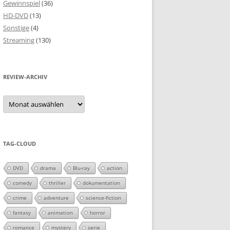
Gewinnspiel
(36)
HD-DVD
(13)
Sonstige
(4)
Streaming
(130)
REVIEW-ARCHIV
Review-
Archiv
TAG-CLOUD
DVD
drama
Blu-ray
action
comedy
thriller
dokumentation
crime
adventure
science-fiction
fantasy
animation
horror
romance
mystery
serie