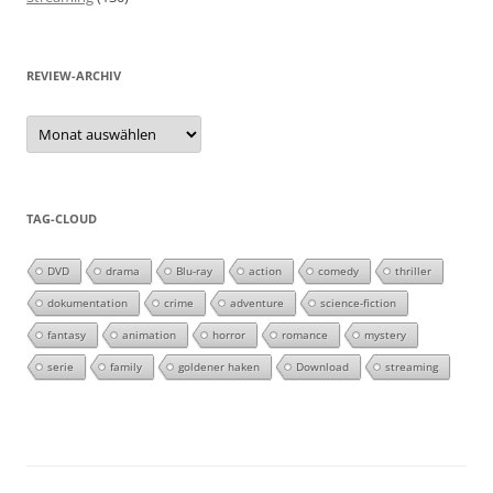
REVIEW-ARCHIV
Review-
Archiv
TAG-CLOUD
DVD
drama
Blu-ray
action
comedy
thriller
dokumentation
crime
adventure
science-fiction
fantasy
animation
horror
romance
mystery
serie
family
goldener haken
Download
streaming