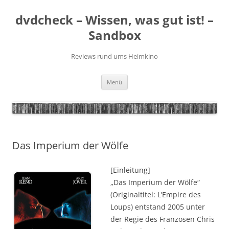
Zum
Inhalt
dvdcheck – Wissen, was gut ist! –
springen
Sandbox
Reviews rund ums Heimkino
Menü
Das Imperium der Wölfe
[Einleitung]
„Das Imperium der Wölfe“
(Originaltitel: L’Empire des
Loups) entstand 2005 unter
der Regie des Franzosen Chris