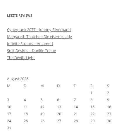
LETZTE REVIEWS
Cyberpunk 2077 – Johnny Silverhand
Margareth Thatcher: Die eiserne Lady
Infinite Stratos – Volume 1
Split Desires – Dunkle Triebe
The Devil’s Light
August 2026
M
D
M
D
F
S
S
1
2
3
4
5
6
7
8
9
10
11
12
13
14
15
16
17
18
19
20
21
22
23
24
25
26
27
28
29
30
31