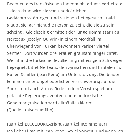
Beamten des französischen Innenministeriums verheiratet
– doch dann wird sie von unerklärlichen
Gedächtnisstörungen und Visionen heimgesucht. Bald
glaubt sie, gar nicht die Person zu sein, die sie zu sein
scheint… Gleichzeitig ermittelt der junge Kommissar Paul
Nerteaux (Jocelyn Quivrin) in einem Mordfall im
überwiegend von Türken bewohnten Pariser Viertel
Sentier: Dort wurden drei Frauen grausam hingerichtet.
Weil ihm die türkische Bevölkerung mit eisigem Schweigen
begegnet, bittet Nerteaux den zynischen und brutalen Ex-
Bullen Schiffer (Jean Reno) um Unterstützung. Die beiden
kommen einer ungeheuerlichen Verschwörung auf die
Spur – und auch Annas Rolle in dem Verwirrspiel um
getarnte Regierungsagenten und eine türkische
Geheimorganisation wird allmählich klarer…
(Quelle: universumfilm)
[aartikel]B000EOUKCA:right[/aartikel][Kommentar]
Ich liebe Filme mit Jean Reno. Soviel vorweg. Und wenn ich