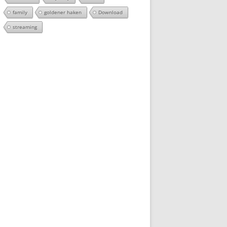
family
goldener haken
Download
streaming