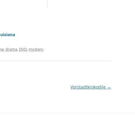
ouisiana
me
,
drama
,
DVD
,
mystery
.
Vorstadtkrokodile
→