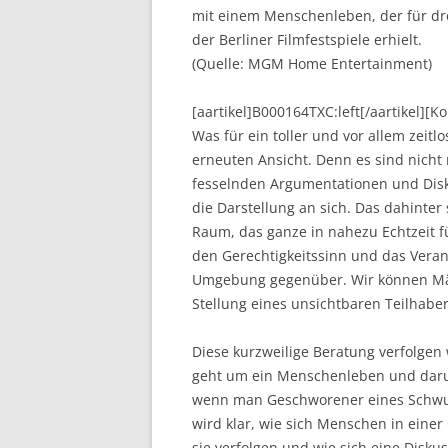
mit einem Menschenleben, der für dr
der Berliner Filmfestspiele erhielt.
(Quelle: MGM Home Entertainment)
[aartikel]B000164TXC:left[/aartikel][
Was für ein toller und vor allem zeitl
erneuten Ansicht. Denn es sind nicht 
fesselnden Argumentationen und Disk
die Darstellung an sich. Das dahinte
Raum, das ganze in nahezu Echtzeit f
den Gerechtigkeitssinn und das Vera
Umgebung gegenüber. Wir können Mäu
Stellung eines unsichtbaren Teilhabe
Diese kurzweilige Beratung verfolgen
geht um ein Menschenleben und daru
wenn man Geschworener eines Schwur
wird klar, wie sich Menschen in einer
sie verfolgen und wie sich eine Disku