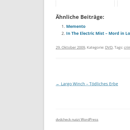
Ähnliche Beiträge:
Memento
In The Electric Mist – Mord in L
29. Oktober 2009
, Kategorie:
DVD
, Tags:
cri
Beitragsnavigation
←
Largo Winch – Tödliches Erbe
dvdcheck nutzt WordPress