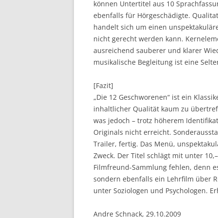
können Untertitel aus 10 Sprachfassu
ebenfalls für Hörgeschädigte. Qualit
handelt sich um einen unspektakulär
nicht gerecht werden kann. Kernelem
ausreichend sauberer und klarer Wiede
musikalische Begleitung ist eine Selte
[Fazit]
„Die 12 Geschworenen“ ist ein Klassik
inhaltlicher Qualität kaum zu übertref
was jedoch – trotz höherem Identifikat
Originals nicht erreicht. Sonderaussta
Trailer, fertig. Das Menü, unspektakul
Zweck. Der Titel schlägt mit unter 10,
Filmfreund-Sammlung fehlen, denn es i
sondern ebenfalls ein Lehrfilm über
unter Soziologen und Psychologen. Erh
Andre Schnack, 29.10.2009