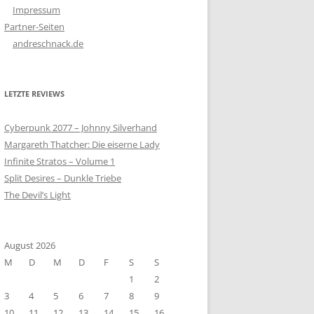
Impressum
Partner-Seiten
andreschnack.de
LETZTE REVIEWS
Cyberpunk 2077 – Johnny Silverhand
Margareth Thatcher: Die eiserne Lady
Infinite Stratos – Volume 1
Split Desires – Dunkle Triebe
The Devil’s Light
August 2026
M
D
M
D
F
S
S
1
2
3
4
5
6
7
8
9
10
11
12
13
14
15
16