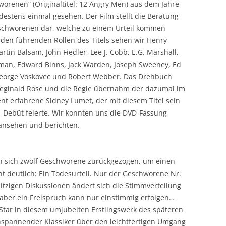
orenen“ (Originaltitel: 12 Angry Men) aus dem Jahre
estens einmal gesehen. Der Film stellt die Beratung
schworenen dar, welche zu einem Urteil kommen
n den führenden Rollen des Titels sehen wir Henry
rtin Balsam, John Fiedler, Lee J. Cobb, E.G. Marshall,
gman, Edward Binns, Jack Warden, Joseph Sweeney, Ed
George Voskovec und Robert Webber. Das Drehbuch
Reginald Rose und die Regie übernahm der dazumal im
t erfahrene Sidney Lumet, der mit diesem Titel sein
-Debüt feierte. Wir konnten uns die DVD-Fassung
ansehen und berichten.
n sich zwölf Geschworene zurückgezogen, um einen
nt deutlich: Ein Todesurteil. Nur der Geschworene Nr.
 hitzigen Diskussionen ändert sich die Stimmverteilung
aber ein Freispruch kann nur einstimmig erfolgen…
 Star in diesem umjubelten Erstlingswerk des späteren
hspannender Klassiker über den leichtfertigen Umgang