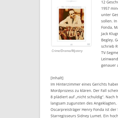
12 Geschw
1957 mind
DVD (CODE 1)
unter Ge
CINEMA
sollen. I
Fonda, Ma
GAMES
Jack Klu
Begley, 
HD-DVD
schrieb 
Crime/Drama/Mystery
SONSTIGES
TV-Segmen
Leinwand
genauer 
[Inhalt]
Im Hinterzimmer eines Gerichts habe
Mordprozess zu klären. Der Fall schei
8 plädiert auf „nicht schuldig“. Nach
langsam zugunsten des Angeklagten, 
Oscarpreisträger Henry Fonda ist der
Starregisseurs Sidney Lumet. Ein hoc