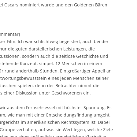
ei Oscars nominiert wurde und den Goldenen Bären
Kommentar]
oser Film. Ich war schlichtweg begeistert, auch bei der
nur die guten darstellerischen Leistungen, die
ussionen, sondern auch die zeitlose Geschichte und
r stehende Konzept, simpel: 12 Menschen in einem
ür rund anderthalb Stunden. Ein großartiger Appell an
ntwortungsbewusstsein eines jeden Menschen seiner
schen spielen, denn der Betrachter nimmt die
rs einer Diskussion unter Geschworenen ein.
 wir aus dem Fernsehsessel mit höchster Spannung. Es
m, wie man mit einer Entscheidungsfindung umgeht,
gerichts im amerikanischen Rechtssystem ist. Dabei
 Gruppe verhalten, auf was sie Wert legen, welche Ziele
ssion von einer anfänglich vermeintlichen Klarheit zu