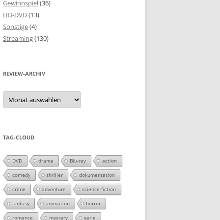
Gewinnspiel
(36)
HD-DVD
(13)
Sonstige
(4)
Streaming
(130)
REVIEW-ARCHIV
Review-
Archiv
TAG-CLOUD
DVD
drama
Blu-ray
action
comedy
thriller
dokumentation
crime
adventure
science-fiction
fantasy
animation
horror
romance
mystery
serie