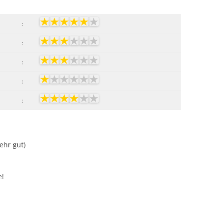
:
:
:
:
:
Sehr gut)
e!