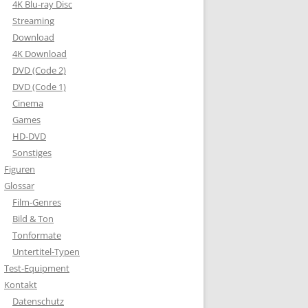
4K Blu-ray Disc
Streaming
Download
4K Download
DVD (Code 2)
DVD (Code 1)
Cinema
Games
HD-DVD
Sonstiges
Figuren
Glossar
Film-Genres
Bild & Ton
Tonformate
Untertitel-Typen
Test-Equipment
Kontakt
Datenschutz