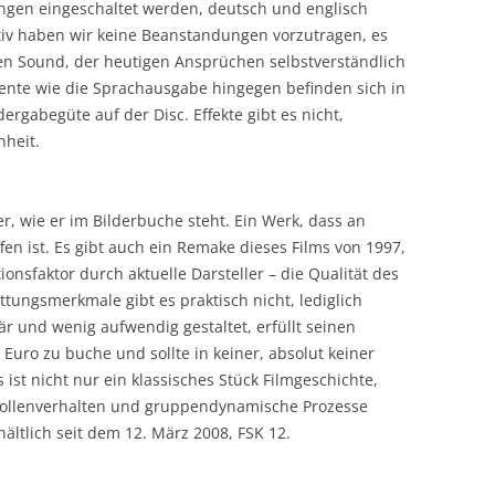
ngen eingeschaltet werden, deutsch und englisch
ativ haben wir keine Beanstandungen vorzutragen, es
en Sound, der heutigen Ansprüchen selbstverständlich
ente wie die Sprachausgabe hingegen befinden sich in
rgabegüte auf der Disc. Effekte gibt es nicht,
nheit.
er, wie er im Bilderbuche steht. Ein Werk, dass an
fen ist. Es gibt auch ein Remake dieses Films von 1997,
ionsfaktor durch aktuelle Darsteller – die Qualität des
ttungsmerkmale gibt es praktisch nicht, lediglich
är und wenig aufwendig gestaltet, erfüllt seinen
– Euro zu buche und sollte in keiner, absolut keiner
st nicht nur ein klassisches Stück Filmgeschichte,
 Rollenverhalten und gruppendynamische Prozesse
ältlich seit dem 12. März 2008, FSK 12.