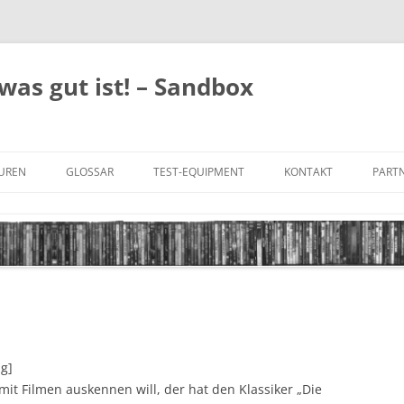
was gut ist! – Sandbox
GUREN
GLOSSAR
TEST-EQUIPMENT
KONTAKT
PARTN
FILM-GENRES
DATENSCHUTZ
AND
BILD & TON
IMPRESSUM
TONFORMATE
UNTERTITEL-TYPEN
ng]
mit Filmen auskennen will, der hat den Klassiker „Die