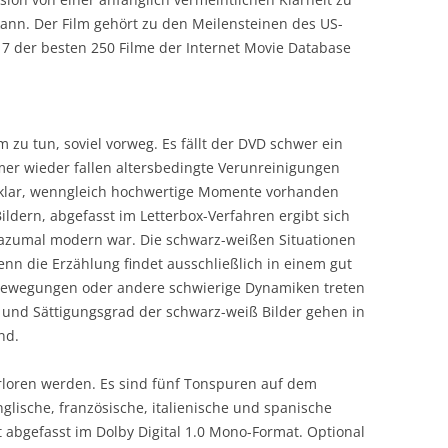
ann. Der Film gehört zu den Meilensteinen des US-
 7 der besten 250 Filme der Internet Movie Database
 zu tun, soviel vorweg. Es fällt der DVD schwer ein
mmer wieder fallen altersbedingte Verunreinigungen
r klar, wenngleich hochwertige Momente vorhanden
-Bildern, abgefasst im Letterbox-Verfahren ergibt sich
 dazumal modern war. Die schwarz-weißen Situationen
denn die Erzählung findet ausschließlich in einem gut
Bewegungen oder andere schwierige Dynamiken treten
ast und Sättigungsgrad der schwarz-weiß Bilder gehen in
nd.
rloren werden. Es sind fünf Tonspuren auf dem
glische, französische, italienische und spanische
 abgefasst im Dolby Digital 1.0 Mono-Format. Optional