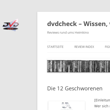
Zum
Inhalt
springen
dvdcheck – Wissen, 
Reviews rund ums Heimkino
STARTSEITE
REVIEW INDEX
FI
BLU-RAY DISC
4K BLU-RAY DISC
STREAMING
Die 12 Geschworenen
DOWNLOAD
4K DOWNLOAD
[Einleitu
Wer sich 
DVD (CODE 2)