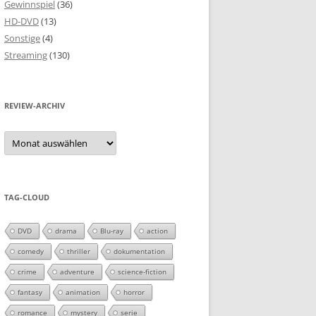
Gewinnspiel
(36)
HD-DVD
(13)
Sonstige
(4)
Streaming
(130)
REVIEW-ARCHIV
Review-
Archiv
TAG-CLOUD
DVD
drama
Blu-ray
action
comedy
thriller
dokumentation
crime
adventure
science-fiction
fantasy
animation
horror
romance
mystery
serie