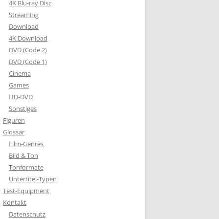
4K Blu-ray Disc
Streaming
Download
4K Download
DVD (Code 2)
DVD (Code 1)
Cinema
Games
HD-DVD
Sonstiges
Figuren
Glossar
Film-Genres
Bild & Ton
Tonformate
Untertitel-Typen
Test-Equipment
Kontakt
Datenschutz