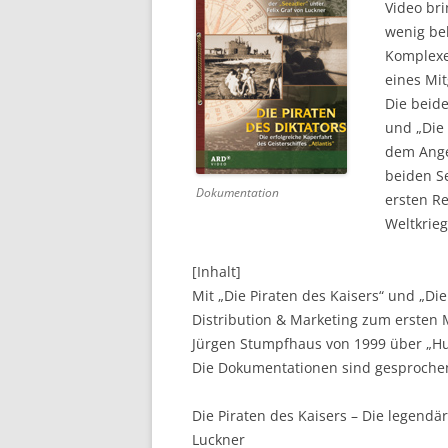
Video br
wenig be
DVD (CODE 1)
Komplexe
CINEMA
eines Mit
Die beid
GAMES
und „Die 
dem Ange
HD-DVD
beiden S
Dokumentation
SONSTIGES
ersten R
Weltkrieg
[Inhalt]
Mit „Die Piraten des Kaisers“ und „Die
Distribution & Marketing zum ersten
Jürgen Stumpfhaus von 1999 über „Hu
Die Dokumentationen sind gesprochen
Die Piraten des Kaisers – Die legendär
Luckner