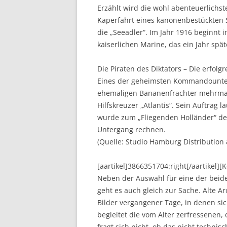
Erzählt wird die wohl abenteuerlichst
Kaperfahrt eines kanonenbestückten 
die „Seeadler“. Im Jahr 1916 beginn
kaiserlichen Marine, das ein Jahr spä
Die Piraten des Diktators – Die erfolgr
Eines der geheimsten Kommandounter
ehemaligen Bananenfrachter mehrma
Hilfskreuzer „Atlantis“. Sein Auftrag la
wurde zum „Fliegenden Holländer“ de
Untergang rechnen.
(Quelle: Studio Hamburg Distribution
[aartikel]3866351704:right[/aartikel]
Neben der Auswahl für eine der bei
geht es auch gleich zur Sache. Alte 
Bilder vergangener Tage, in denen sic
begleitet die vom Alter zerfressenen
fragt sich nicht, ob das nicht technis