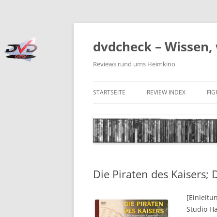
Zum
Inhalt
springen
dvdcheck – Wissen, 
Reviews rund ums Heimkino
STARTSEITE
REVIEW INDEX
FI
BLU-RAY DISC
4K BLU-RAY DISC
STREAMING
Die Piraten des Kaisers; 
DOWNLOAD
4K DOWNLOAD
[Einleitu
Studio H
DVD (CODE 2)