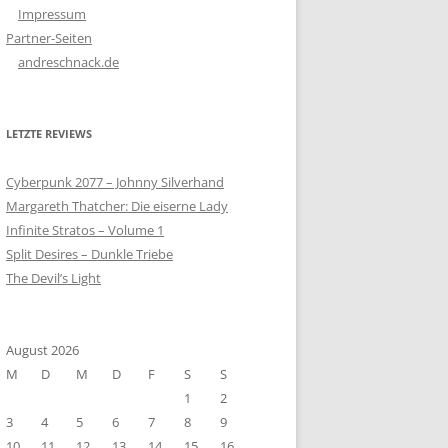
Impressum
Partner-Seiten
andreschnack.de
LETZTE REVIEWS
Cyberpunk 2077 – Johnny Silverhand
Margareth Thatcher: Die eiserne Lady
Infinite Stratos – Volume 1
Split Desires – Dunkle Triebe
The Devil’s Light
August 2026
M
D
M
D
F
S
S
1
2
3
4
5
6
7
8
9
10
11
12
13
14
15
16