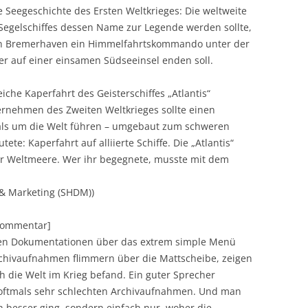
e Seegeschichte des Ersten Weltkrieges: Die weltweite
Segelschiffes dessen Name zur Legende werden sollte,
t in Bremerhaven ein Himmelfahrtskommando unter der
ter auf einer einsamen Südseeinsel enden soll.
eiche Kaperfahrt des Geisterschiffes „Atlantis“
nehmen des Zweiten Weltkrieges sollte einen
ls um die Welt führen – umgebaut zum schweren
utete: Kaperfahrt auf alliierte Schiffe. Die „Atlantis“
r Weltmeere. Wer ihr begegnete, musste mit dem
 & Marketing (SHDM))
[Kommentar]
den Dokumentationen über das extrem simple Menü
Archivaufnahmen flimmern über die Mattscheibe, zeigen
h die Welt im Krieg befand. Ein guter Sprecher
, oftmals sehr schlechten Archivaufnahmen. Und man
ch besser ging, sondern einfach nur, woher die