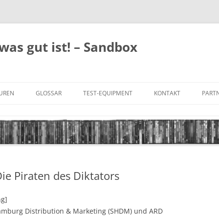
was gut ist! – Sandbox
GUREN
GLOSSAR
TEST-EQUIPMENT
KONTAKT
PARTN
FILM-GENRES
DATENSCHUTZ
AND
BILD & TON
IMPRESSUM
TONFORMATE
Die Piraten des Diktators
UNTERTITEL-TYPEN
ng]
amburg Distribution & Marketing (SHDM) und ARD