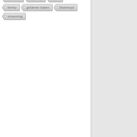
family
goldener haken
Download
streaming