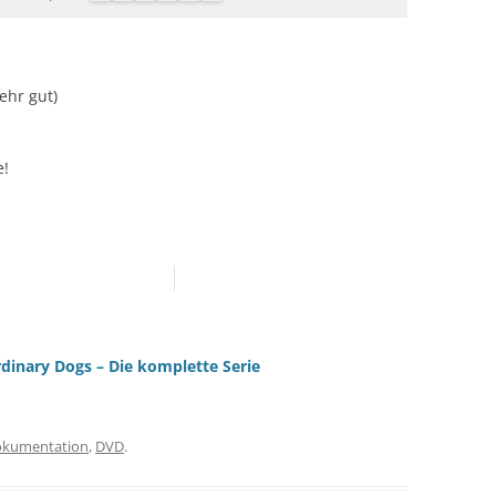
Sehr gut)
e!
rdinary Dogs – Die komplette Serie
okumentation
,
DVD
.