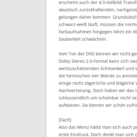
erscheint auch der 4:3-Vollbild-Transf
akustisch zurückhaltenden, nachgeste
gelungen daher kommen. Grundsätzlic
schwarz-weiß läuft, müssen die norm
Farbaufnahmen hingegen lohnt ein dir
Sauberkeit schwächeln.
Vom Ton der DVD können wir nicht ger
Dolby Stereo 2.0-Format kann sich zwar
wertzuschätzenden Schmankerl und v
die heimischen vier Wände zu animiere
einige recht zögerliche und kläglich
Nachvertonung. Doch haben wir das i
schlussendlich um scheinbar recht s
aufwiesen. Da können wir schön zufri
[Fazit]
Also das Menü hätte man sich auch pr
erste Eindruck. Doch denkt man sich d