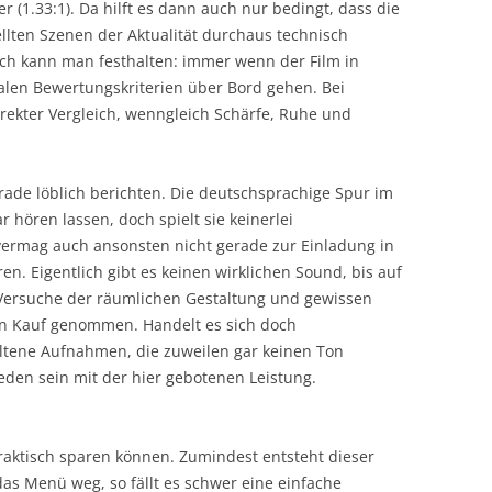
er (1.33:1). Da hilft es dann auch nur bedingt, dass die
llten Szenen der Aktualität durchaus technisch
h kann man festhalten: immer wenn der Film in
alen Bewertungskriterien über Bord gehen. Bei
ekter Vergleich, wenngleich Schärfe, Ruhe und
ade löblich berichten. Die deutschsprachige Spur im
 hören lassen, doch spielt sie keinerlei
ermag auch ansonsten nicht gerade zur Einladung in
n. Eigentlich gibt es keinen wirklichen Sound, bis auf
e Versuche der räumlichen Gestaltung und gewissen
n Kauf genommen. Handelt es sich doch
eltene Aufnahmen, die zuweilen gar keinen Ton
eden sein mit der hier gebotenen Leistung.
aktisch sparen können. Zumindest entsteht dieser
as Menü weg, so fällt es schwer eine einfache