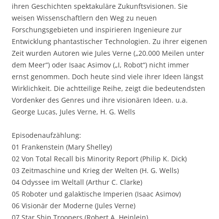
ihren Geschichten spektakuläre Zukunftsvisionen. Sie
weisen Wissenschaftlern den Weg zu neuen
Forschungsgebieten und inspirieren Ingenieure zur
Entwicklung phantastischer Technologien. Zu ihrer eigenen
Zeit wurden Autoren wie Jules Verne („20.000 Meilen unter
dem Meer“) oder Isaac Asimov („I, Robot“) nicht immer
ernst genommen. Doch heute sind viele ihrer Ideen längst
Wirklichkeit. Die achtteilige Reihe, zeigt die bedeutendsten
Vordenker des Genres und ihre visionären Ideen. u.a.
George Lucas, Jules Verne, H. G. Wells
Episodenaufzählung:
01 Frankenstein (Mary Shelley)
02 Von Total Recall bis Minority Report (Philip K. Dick)
03 Zeitmaschine und Krieg der Welten (H. G. Wells)
04 Odyssee im Weltall (Arthur C. Clarke)
05 Roboter und galaktische Imperien (Isaac Asimov)
06 Visionär der Moderne (Jules Verne)
07 Star Ship Troopers (Robert A. Heinlein)