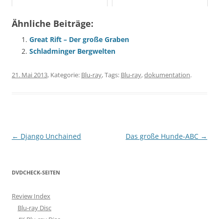
Ähnliche Beiträge:
Great Rift – Der große Graben
Schladminger Bergwelten
21. Mai 2013
, Kategorie:
Blu-ray
, Tags:
Blu-ray
,
dokumentation
.
Beitragsnavigation
←
Django Unchained
Das große Hunde-ABC
→
DVDCHECK-SEITEN
Review Index
Blu-ray Disc