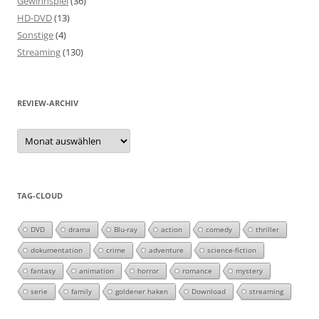
Gewinnspiel
(36)
HD-DVD
(13)
Sonstige
(4)
Streaming
(130)
REVIEW-ARCHIV
Review-
Archiv
TAG-CLOUD
DVD
drama
Blu-ray
action
comedy
thriller
dokumentation
crime
adventure
science-fiction
fantasy
animation
horror
romance
mystery
serie
family
goldener haken
Download
streaming