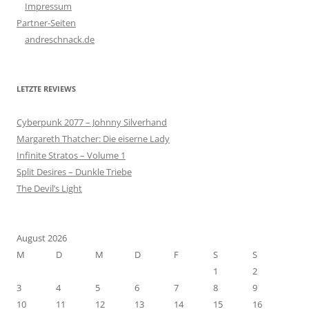
Impressum
Partner-Seiten
andreschnack.de
LETZTE REVIEWS
Cyberpunk 2077 – Johnny Silverhand
Margareth Thatcher: Die eiserne Lady
Infinite Stratos – Volume 1
Split Desires – Dunkle Triebe
The Devil’s Light
August 2026
M
D
M
D
F
S
S
1
2
3
4
5
6
7
8
9
10
11
12
13
14
15
16