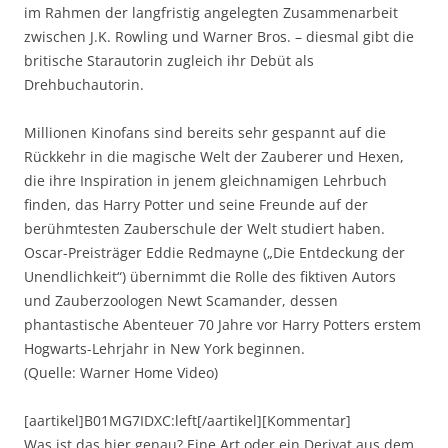
im Rahmen der langfristig angelegten Zusammenarbeit
zwischen J.K. Rowling und Warner Bros. – diesmal gibt die
britische Starautorin zugleich ihr Debüt als
Drehbuchautorin.
Millionen Kinofans sind bereits sehr gespannt auf die
Rückkehr in die magische Welt der Zauberer und Hexen,
die ihre Inspiration in jenem gleichnamigen Lehrbuch
finden, das Harry Potter und seine Freunde auf der
berühmtesten Zauberschule der Welt studiert haben.
Oscar-Preisträger Eddie Redmayne („Die Entdeckung der
Unendlichkeit“) übernimmt die Rolle des fiktiven Autors
und Zauberzoologen Newt Scamander, dessen
phantastische Abenteuer 70 Jahre vor Harry Potters erstem
Hogwarts-Lehrjahr in New York beginnen.
(Quelle: Warner Home Video)
[aartikel]B01MG7IDXC:left[/aartikel][Kommentar]
Was ist das hier genau? Eine Art oder ein Derivat aus dem