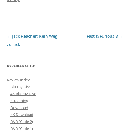
Beitragsnavigation
←
Jack Reacher: Kein Weg
Fast & Furious 8
→
zurück
DVDCHECK-SEITEN
Review Index
Blu-ray Disc
4K Blu-ray Disc
Streaming
Download
4K Download
DVD (Code 2)
DVD (Code 1)