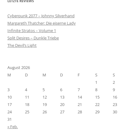
LETZTE REVIEWS
Cyberpunk 2077 – Johnny Silverhand
Margareth Thatcher: Die eiserne Lady
Infinite Stratos – Volume 1
Split Desires – Dunkle Triebe
The Devil’s Light
August 2026
M
D
M
D
F
S
S
1
2
3
4
5
6
7
8
9
10
11
12
13
14
15
16
17
18
19
20
21
22
23
24
25
26
27
28
29
30
31
« Feb.