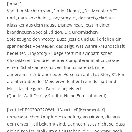
[Inhalt]
Von den Machern von „Findet Nemo“, „Die Monster AG“
und „Cars“ erscheint „Tory Story 2″, der preisgekrönte
Klassiker aus dem Hause Disney/Pixar, jetzt in einer
brandneuen Special Edition. Die urkomischen
Spielzeughelden Woody, Buzz, Jessie und Bull erleben ein
spannendes Abenteuer, das zeigt, was wahre Freundschaft
bedeutet. „Toy Story 2″ begeistert mit sympathischen
Charakteren, banbrechender Computeranimation, sowie
einem Schatz an exklusivem Bonusmaterial, unter
anderem einer brandneuen Vorschau auf „Toy Story 3″. Ein
atemberaubendes Meisterwerk über Freundschaft und
Mut, das die ganze Familie begeistert.
(Quelle: Walt Disney Studios Home Entertainment)
[aartikel]B0030Q32OW:left[/aartikel][Kommentar]
Im wesentlichen knüpft die Handlung an Dingen, die aus
dem ersten Teil bekannt sind. Dennoch ist es nicht so, dass
diejenigen im Publikum alt aussehen, die „Toy Story“ noch