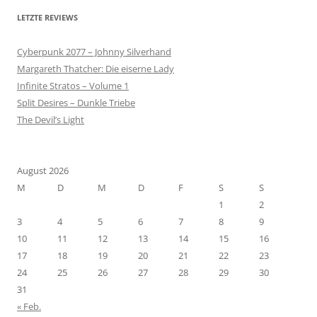
LETZTE REVIEWS
Cyberpunk 2077 – Johnny Silverhand
Margareth Thatcher: Die eiserne Lady
Infinite Stratos – Volume 1
Split Desires – Dunkle Triebe
The Devil’s Light
August 2026
M
D
M
D
F
S
S
1
2
3
4
5
6
7
8
9
10
11
12
13
14
15
16
17
18
19
20
21
22
23
24
25
26
27
28
29
30
31
« Feb.