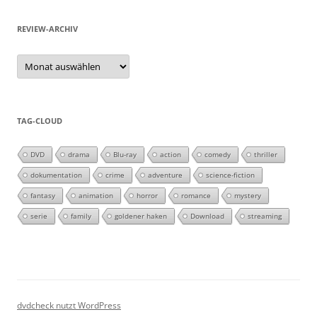
REVIEW-ARCHIV
Review-
Archiv
TAG-CLOUD
DVD
drama
Blu-ray
action
comedy
thriller
dokumentation
crime
adventure
science-fiction
fantasy
animation
horror
romance
mystery
serie
family
goldener haken
Download
streaming
dvdcheck nutzt WordPress