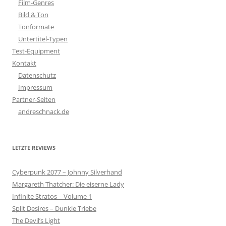
Film-Genres
Bild & Ton
Tonformate
Untertitel-Typen
Test-Equipment
Kontakt
Datenschutz
Impressum
Partner-Seiten
andreschnack.de
LETZTE REVIEWS
Cyberpunk 2077 – Johnny Silverhand
Margareth Thatcher: Die eiserne Lady
Infinite Stratos – Volume 1
Split Desires – Dunkle Triebe
The Devil’s Light