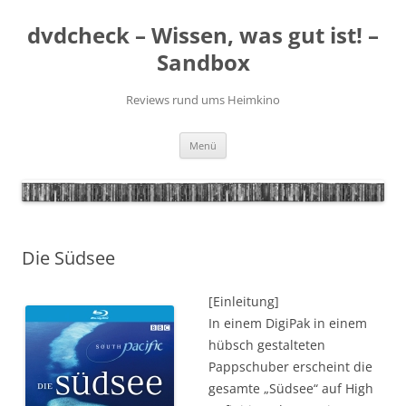
Zum
Inhalt
dvdcheck – Wissen, was gut ist! –
springen
Sandbox
Reviews rund ums Heimkino
Menü
Die Südsee
[Einleitung]
In einem DigiPak in einem
hübsch gestalteten
Pappschuber erscheint die
gesamte „Südsee“ auf High