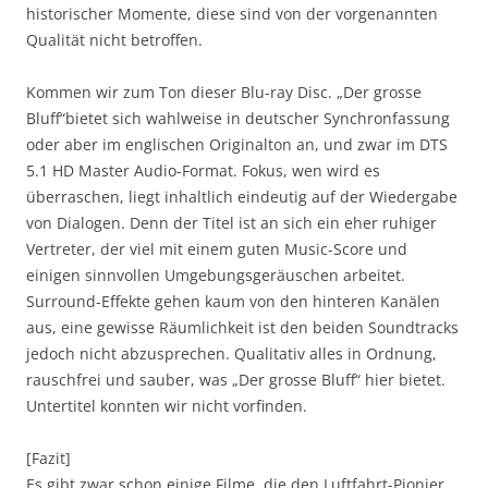
historischer Momente, diese sind von der vorgenannten
Qualität nicht betroffen.
Kommen wir zum Ton dieser Blu-ray Disc. „Der grosse
Bluff“bietet sich wahlweise in deutscher Synchronfassung
oder aber im englischen Originalton an, und zwar im DTS
5.1 HD Master Audio-Format. Fokus, wen wird es
überraschen, liegt inhaltlich eindeutig auf der Wiedergabe
von Dialogen. Denn der Titel ist an sich ein eher ruhiger
Vertreter, der viel mit einem guten Music-Score und
einigen sinnvollen Umgebungsgeräuschen arbeitet.
Surround-Effekte gehen kaum von den hinteren Kanälen
aus, eine gewisse Räumlichkeit ist den beiden Soundtracks
jedoch nicht abzusprechen. Qualitativ alles in Ordnung,
rauschfrei und sauber, was „Der grosse Bluff“ hier bietet.
Untertitel konnten wir nicht vorfinden.
[Fazit]
Es gibt zwar schon einige Filme, die den Luftfahrt-Pionier