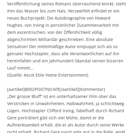
Veröffentlichung seines Romans überraschend knickt, steht
ihm das Wasser bis zum Hals. Verzweifelt erfindet er ein
neues Buchprojekt: Die Autobiographie von Howard
Hughes, von Irving in persönlicher Zusammenarbeit mit
dem exzentrischen, von der Öffentlichkeit völlig
abgeschirmten Milliardär geschrieben. Eine absolute
Sensation! Der mittelmäßige Autor entpuppt sich als so
genialer Hochstapler, dass alle Verantwortlichen auf ihn
hereinfallen und ein Jahrhundert-Skandal seinen bizarren
Lauf nimmt…
(Quelle: Ascot Elite Home Entertainment)
[aartikel]B002POO7N0:left[/aartikel][Kommentar]
„Der grosse Bluff“ ist ein unterhaltsamer Film über das
Verstricken in Unwahrheiten, Halbwahrheit, ja schlichtweg
Lügen. Hochstapler Clifford Irving, fabelhaft durch Richard
Gere porträtiert gibt sich viel Mühe, damit er die
Aufmerksamkeit erhält, die er als Autor durch seine Werke
nicht erhielt. Richard Gere passt sehr gut in die Rolle, wirkt