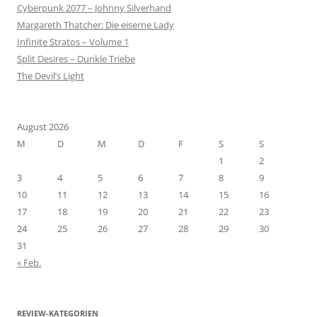
Cyberpunk 2077 – Johnny Silverhand
Margareth Thatcher: Die eiserne Lady
Infinite Stratos – Volume 1
Split Desires – Dunkle Triebe
The Devil’s Light
August 2026
M
D
M
D
F
S
S
1
2
3
4
5
6
7
8
9
10
11
12
13
14
15
16
17
18
19
20
21
22
23
24
25
26
27
28
29
30
31
« Feb.
REVIEW-KATEGORIEN