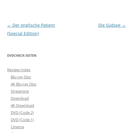
Beitragsnavigation
←
Der englische Patient
Die Südsee
→
(Special Edition)
DVDCHECK-SEITEN
Review Index
Blu-ray Disc
4K Blu-ray Disc
Streaming
Download
4K Download
DVD (Code 2)
DVD (Code 1)
Cinema