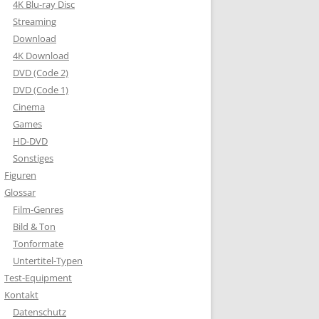
4K Blu-ray Disc
Streaming
Download
4K Download
DVD (Code 2)
DVD (Code 1)
Cinema
Games
HD-DVD
Sonstiges
Figuren
Glossar
Film-Genres
Bild & Ton
Tonformate
Untertitel-Typen
Test-Equipment
Kontakt
Datenschutz