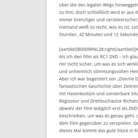
über die des legalen Wegs hinweggehe
zu ihm, doch schließlich wird er aus
immer brenzliger und zerstörerischer.
niemand weiß so recht, was es ist. Le
Stunden, 42 Minuten und 12 Sekunde
[aartikel]B0009RNL28:right[/aartikel
Als ich den Film als RC1 DVD – ich gl
mir nicht sicher, um was es sich wir
und unheimlich stimmungsvollen Hei
Aber ich war begeistert von „Donnie 
fantastischen Geschichte über Zeitre
mit Hasenkostüm und sonderbare Situ
Regisseur und Drehbuchautor Richard 
obwohl der Film lediglich erst als DVD
beschreiben, um was es genau geht, 
dem Film gegenüber zu verspielen. Ge
dieses Mal kommt das gute Stück in Fo