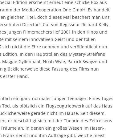
pecial Edition erscheint erneut eine schicke Box aus
ramm der Media Cooperation One GmbH. Es handelt
en gleichen Titel, doch dieses Mal beschert man uns
ersehnten Director’s Cut von Regisseur Richard Kelly.
des jungen Filmemachers lief 2001 in den Kinos und
te mit seinem innovativen Geist und der tollen
 sich nicht die Ehre nehmen und veröffentlicht nun
 Edition. In den Hauptrollen des Mystery-Streifens
, Maggie Gyllenhaal, Noah Wyle, Patrick Swayze und
n glücklicherweise diese Fassung des Films nun
s erster Hand.
gentlich ein ganz normaler junger Teenager. Eines Tages
Tod, als plötzlich ein Flugzeugtriebwerk auf das Haus
lücklicherweise gerade nicht im Hause. Seit diesem
en, er beschäftigt sich mit der Theorie des Zeitreisens
 Träume an, in denen ein großes Wesen im Hasen-
h Frank nennt und ihm Aufträge gibt, welche meist