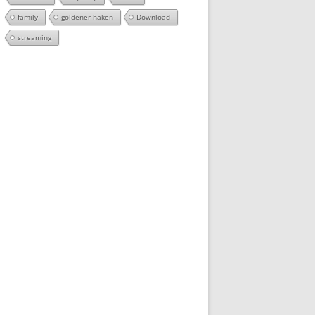
family
goldener haken
Download
streaming