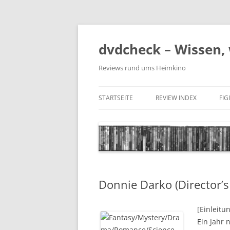
Zum
Inhalt
springen
dvdcheck – Wissen, 
Reviews rund ums Heimkino
STARTSEITE
REVIEW INDEX
FI
BLU-RAY DISC
4K BLU-RAY DISC
STREAMING
Donnie Darko (Director’s
DOWNLOAD
4K DOWNLOAD
[Einleitu
Ein Jahr 
DVD (CODE 2)