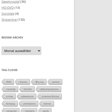
Gewinnspiel
(36)
HD-DVD
(13)
Sonstige
(4)
Streaming
(130)
REVIEW-ARCHIV
Review-
Archiv
TAG-CLOUD
DVD
drama
Blu-ray
action
comedy
thriller
dokumentation
crime
adventure
science-fiction
fantasy
animation
horror
romance
mystery
serie