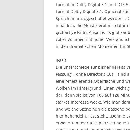
Formaten Dolby Digital 5.1 und DTS 5
Format Dolby Digital 5.1. Optional k
Sprachen hinzugeschaltet werden. „Do
inhaltlich, die Akustik eröffnet dafü
großartige Kritik-Ansätze. Es gibt s
voller Volumen mit hoher Verständlich
in den dramatischen Momenten für St
[Fazit]
Die Unterschiede zur bisher bereits ve
Fassung – ohne Director’s Cut – sind 
eine reflektierende Oberfläche und w
Wolken im Hintergrund. Einen wichtige
dar, denn sie ist von 108 auf 128 Mi
starkes Interesse weckt. Wie man dan
und welche Szene nun als passend od
hier behandeln. Fest steht, „Donnie D
erweiterten oder teils gänzlich neuen
Das 2 DVD-Set bietet per schickem M