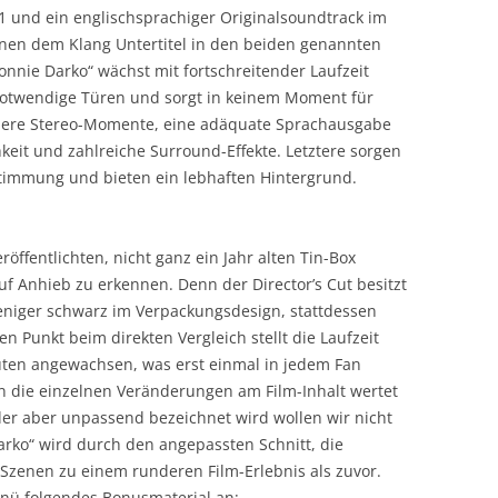
.1 und ein englischsprachiger Originalsoundtrack im
önnen dem Klang Untertitel in den beiden genannten
nnie Darko“ wächst mit fortschreitender Laufzeit
r notwendige Türen und sorgt in keinem Moment für
aubere Stereo-Momente, eine adäquate Sprachausgabe
keit und zahlreiche Surround-Effekte. Letztere sorgen
immung und bieten ein lebhaften Hintergrund.
röffentlichten, nicht ganz ein Jahr alten Tin-Box
auf Anhieb zu erkennen. Denn der Director’s Cut besitzt
eniger schwarz im Verpackungsdesign, stattdessen
n Punkt beim direkten Vergleich stellt die Laufzeit
nuten angewachsen, was erst einmal in jedem Fan
n die einzelnen Veränderungen am Film-Inhalt wertet
er aber unpassend bezeichnet wird wollen wir nicht
arko“ wird durch den angepassten Schnitt, die
 Szenen zu einem runderen Film-Erlebnis als zuvor.
enü folgendes Bonusmaterial an: