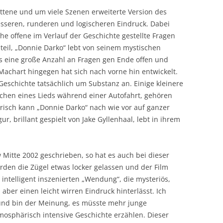
ttene und um viele Szenen erweiterte Version des
besseren, runderen und logischeren Eindruck. Dabei
he offene im Verlauf der Geschichte gestellte Fragen
eil, „Donnie Darko“ lebt von seinem mystischen
s eine große Anzahl an Fragen gen Ende offen und
achart hingegen hat sich nach vorne hin entwickelt.
Geschichte tatsächlich um Substanz an. Einige kleinere
uschen eines Lieds während einer Autofahrt, gehören
erisch kann „Donnie Darko“ nach wie vor auf ganzer
r, brillant gespielt von Jake Gyllenhaal, lebt in ihrem
 Mitte 2002 geschrieben, so hat es auch bei dieser
rden die Zügel etwas locker gelassen und der Film
n, intelligent inszenierten „Wendung“, die mysteriös,
 aber einen leicht wirren Eindruck hinterlässt. Ich
 und bin der Meinung, es müsste mehr junge
mosphärisch intensive Geschichte erzählen. Dieser