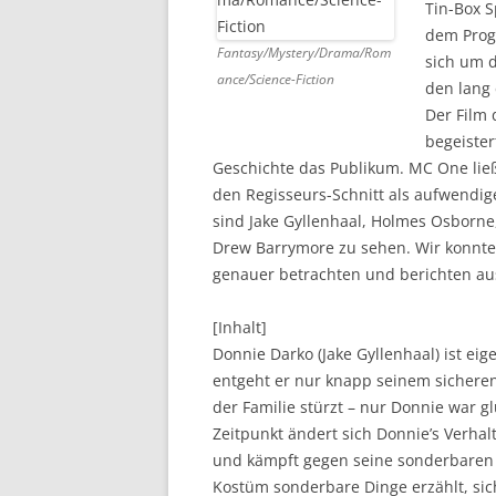
Tin-Box S
dem Prog
DVD (CODE 1)
Fantasy/Mystery/Drama/Rom
sich um d
ance/Science-Fiction
CINEMA
den lang 
Der Film 
GAMES
begeister
Geschichte das Publikum. MC One ließ
HD-DVD
den Regisseurs-Schnitt als aufwendige
SONSTIGES
sind Jake Gyllenhaal, Holmes Osborne
Drew Barrymore zu sehen. Wir konnte
genauer betrachten und berichten au
[Inhalt]
Donnie Darko (Jake Gyllenhaal) ist ei
entgeht er nur knapp seinem sicheren 
der Familie stürzt – nur Donnie war g
Zeitpunkt ändert sich Donnie’s Verhalt
und kämpft gegen seine sonderbaren
Kostüm sonderbare Dinge erzählt, sic