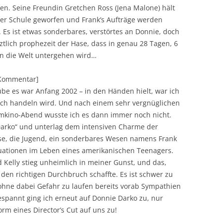
n. Seine Freundin Gretchen Ross (Jena Malone) hält
 der Schule geworfen und Frank’s Aufträge werden
 Es ist etwas sonderbares, verstörtes an Donnie, doch
tztlich prophezeit der Hase, dass in genau 28 Tagen, 6
n die Welt untergehen wird…
][Kommentar]
aube es war Anfang 2002 – in den Händen hielt, war ich
klich handeln wird. Und nach einem sehr vergnüglichen
mkino-Abend wusste ich es dann immer noch nicht.
Darko“ und unterlag dem intensiven Charme der
ise, die Jugend, ein sonderbares Wesen namens Frank
ationen im Leben eines amerikanischen Teenagers.
Kelly stieg unheimlich in meiner Gunst, und das,
 den richtigen Durchbruch schaffte. Es ist schwer zu
ohne dabei Gefahr zu laufen bereits vorab Sympathien
spannt ging ich erneut auf Donnie Darko zu, nur
rm eines Director’s Cut auf uns zu!