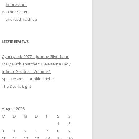
Impressum
Partner-Seiten
andreschnack.de
LETZTE REVIEWS
Cyberpunk 2077 – Johnny Silverhand
Margareth Thatcher: Die eiserne Lady
Infinite Stratos – Volume 1
Split Desires – Dunkle Triebe
The Devil’s Light
August 2026
M
D
M
D
F
S
S
1
2
3
4
5
6
7
8
9
10
11
12
13
14
15
16