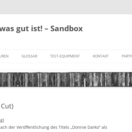
was gut ist! – Sandbox
GUREN
GLOSSAR
TEST-EQUIPMENT
KONTAKT
PARTN
FILM-GENRES
DATENSCHUTZ
AND
BILD & TON
IMPRESSUM
TONFORMATE
 Cut)
UNTERTITEL-TYPEN
ng]
nach der Veröffentlichung des Titels „Donnie Darko“ als