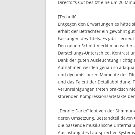
Director’s Cut besitzt eine um 20 Minu
[Technik]
Entgegen den Erwartungen es hätte si
erhält der Betrachter ein gewohnt gut
Fassungen des Titels. Es gibt – erneu
Den neuen Schnitt merkt man weder 
Darstellungs-Unterschied. Kontrast 
Dank der guten Ausleuchtung richtig a
Aufnahmen werden genau so adäquat a
und dynamischeren Momente des Films
und das Talent der Detailabbildung. 
Verunreinigungen treten praktisch ni
störenden Kompressionsartefakte be
„Donnie Darko“ lebt von der Stimmung
deren Umsetzung. Bestandteil davon un
die passende musikalische Untermalu
Auslastung des Lautsprecher-Systems