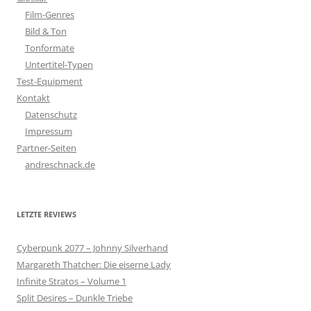
Film-Genres
Bild & Ton
Tonformate
Untertitel-Typen
Test-Equipment
Kontakt
Datenschutz
Impressum
Partner-Seiten
andreschnack.de
LETZTE REVIEWS
Cyberpunk 2077 – Johnny Silverhand
Margareth Thatcher: Die eiserne Lady
Infinite Stratos – Volume 1
Split Desires – Dunkle Triebe