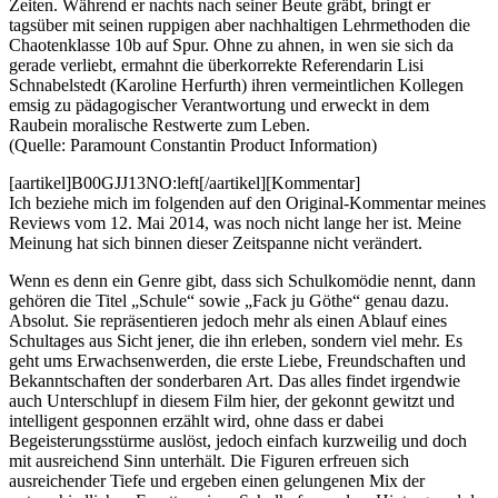
Zeiten. Während er nachts nach seiner Beute gräbt, bringt er
tagsüber mit seinen ruppigen aber nachhaltigen Lehrmethoden die
Chaotenklasse 10b auf Spur. Ohne zu ahnen, in wen sie sich da
gerade verliebt, ermahnt die überkorrekte Referendarin Lisi
Schnabelstedt (Karoline Herfurth) ihren vermeintlichen Kollegen
emsig zu pädagogischer Verantwortung und erweckt in dem
Raubein moralische Restwerte zum Leben.
(Quelle: Paramount Constantin Product Information)
[aartikel]B00GJJ13NO:left[/aartikel][Kommentar]
Ich beziehe mich im folgenden auf den Original-Kommentar meines
Reviews vom 12. Mai 2014, was noch nicht lange her ist. Meine
Meinung hat sich binnen dieser Zeitspanne nicht verändert.
Wenn es denn ein Genre gibt, dass sich Schulkomödie nennt, dann
gehören die Titel „Schule“ sowie „Fack ju Göthe“ genau dazu.
Absolut. Sie repräsentieren jedoch mehr als einen Ablauf eines
Schultages aus Sicht jener, die ihn erleben, sondern viel mehr. Es
geht ums Erwachsenwerden, die erste Liebe, Freundschaften und
Bekanntschaften der sonderbaren Art. Das alles findet irgendwie
auch Unterschlupf in diesem Film hier, der gekonnt gewitzt und
intelligent gesponnen erzählt wird, ohne dass er dabei
Begeisterungsstürme auslöst, jedoch einfach kurzweilig und doch
mit ausreichend Sinn unterhält. Die Figuren erfreuen sich
ausreichender Tiefe und ergeben einen gelungenen Mix der