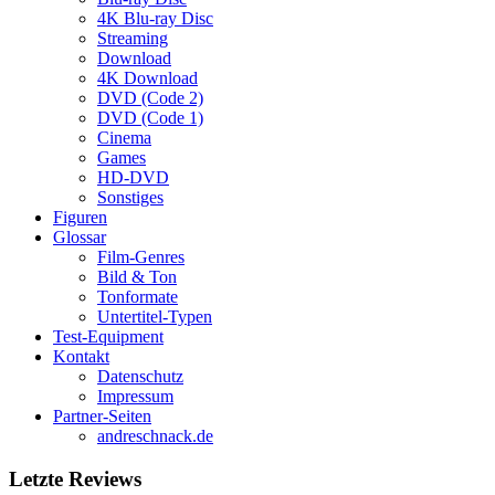
4K Blu-ray Disc
Streaming
Download
4K Download
DVD (Code 2)
DVD (Code 1)
Cinema
Games
HD-DVD
Sonstiges
Figuren
Glossar
Film-Genres
Bild & Ton
Tonformate
Untertitel-Typen
Test-Equipment
Kontakt
Datenschutz
Impressum
Partner-Seiten
andreschnack.de
Letzte Reviews