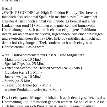
eher selten ein.
[Fazit]
„FACK JU GÖTHE“ als High Definition Blu-ray Disc bereitet
inhaltlich also schonmal Spaß. Mir machte dieser Film auch bei
erneuter Ansicht noch einmal viel Freude. Er bereitet auf einer
Laufzeit von rund 117 Minuten eine gute Zeit und humorvolle
Unterhaltung, die sich natürlich eher an ein jüngeres Publikum
richtet, als an den auf die vierzig zugehenden. Auf einer einseitigen
und zweischichtigen Blu-ray Disc (BD 50) entfaltet sich nicht nur
der technisch gelungene Titel, sondern auch noch einiges an
Bonusmaterial. Das da wäre:
– drei Audiokommentare mit Cast & Crew Mitgliedern
– Making of (ca. 10 Min.)
– Special Clips (ca. 25 Min.)
– Extended Scenes und Deleted Scenes (ca. 23 Min.)
– Outtakes (ca. 21,5 Min.)
– Interviews (ca. 16 Min.)
– Virals (ca. 5 Min.)
– Teaser und Trailer (ca. 7 Min.)
– weitere Produkthinweise (ca. 8 Min.)
Das ist eine ganze Menge und inhaltlich auch derart gestaltet, als das
Unterhaltung und Information geboten werden. So soll es sein. Also
auch hier gesellen sich Punkte zur Ausrichtung einer positiven