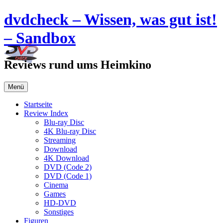
Zum
dvdcheck – Wissen, was gut ist!
Inhalt
springen
– Sandbox
Reviews rund ums Heimkino
Menü
Startseite
Review Index
Blu-ray Disc
4K Blu-ray Disc
Streaming
Download
4K Download
DVD (Code 2)
DVD (Code 1)
Cinema
Games
HD-DVD
Sonstiges
Figuren