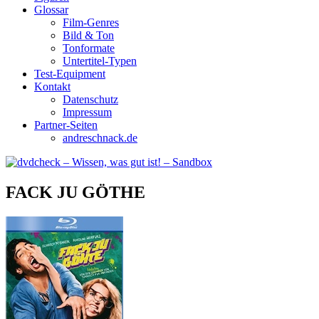
Glossar
Film-Genres
Bild & Ton
Tonformate
Untertitel-Typen
Test-Equipment
Kontakt
Datenschutz
Impressum
Partner-Seiten
andreschnack.de
FACK JU GÖTHE