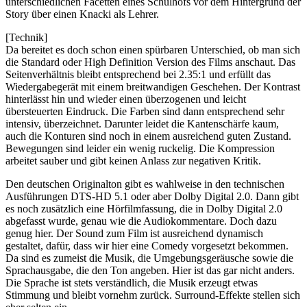
unterschiedlichen Facetten eines Schulhofs vor dem Hintergrund der
Story über einen Knacki als Lehrer.
[Technik]
Da bereitet es doch schon einen spürbaren Unterschied, ob man sich
die Standard oder High Definition Version des Films anschaut. Das
Seitenverhältnis bleibt entsprechend bei 2.35:1 und erfüllt das
Wiedergabegerät mit einem breitwandigen Geschehen. Der Kontrast
hinterlässt hin und wieder einen überzogenen und leicht
übersteuerten Eindruck. Die Farben sind dann entsprechend sehr
intensiv, überzeichnet. Darunter leidet die Kantenschärfe kaum,
auch die Konturen sind noch in einem ausreichend guten Zustand.
Bewegungen sind leider ein wenig ruckelig. Die Kompression
arbeitet sauber und gibt keinen Anlass zur negativen Kritik.
Den deutschen Originalton gibt es wahlweise in den technischen
Ausführungen DTS-HD 5.1 oder aber Dolby Digital 2.0. Dann gibt
es noch zusätzlich eine Hörfilmfassung, die in Dolby Digital 2.0
abgefasst wurde, genau wie die Audiokommentare. Doch dazu
genug hier. Der Sound zum Film ist ausreichend dynamisch
gestaltet, dafür, dass wir hier eine Comedy vorgesetzt bekommen.
Da sind es zumeist die Musik, die Umgebungsgeräusche sowie die
Sprachausgabe, die den Ton angeben. Hier ist das gar nicht anders.
Die Sprache ist stets verständlich, die Musik erzeugt etwas
Stimmung und bleibt vornehm zurück. Surround-Effekte stellen sich