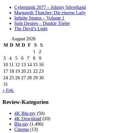
Cyberpunk 2077 – Johnny Silverhand
Margareth Thatcher: Die eiserne Lady
Infinite Stratos – Volume 1
Split Desires – Dunkle Triebe
The Devil’s Light
August 2026
M
D
M
D
F
S
S
1
2
3
4
5
6
7
8
9
10
11
12
13
14
15
16
17
18
19
20
21
22
23
24
25
26
27
28
29
30
31
« Feb.
Review-Kategorien
4K Blu-ray
(50)
4K Download
(10)
Blu-ray
(1.496)
Cinema
(13)