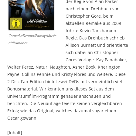
der Regie von Alan Parker
nach einem Drehbuch von
Christopher Gore, beim
aktuellen Remake aus 2009
führte Kevin Tancharoen
Comedy/Drama/Family/Music
Regie. Das Drehbuch schrieb
al/Romance
Allison Burnett und orientierte
sich dabei an Christopher
Gores Vorlage. Kay Panabaker,
Walter Perez, Naturi Naughton, Asher Book, Kherington
Payne, Collins Pennie und Kristy Flores und weitere. Diese
2-Disc Fan-Edition bietet zwei DVDs mit vermeintlich viel
Bonusmaterial. Wir konnten uns dieses Set aus dem
universumfilm-Programm genauer anschauen und
berichten. Die Neuauflage feierte keinen vergleichbaren
Erfolg wie das Original, welches dazumal sogar einen
Oscar gewann.
[Inhalt]