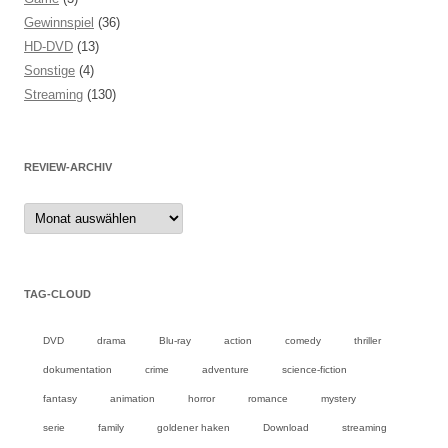
Gewinnspiel
(36)
HD-DVD
(13)
Sonstige
(4)
Streaming
(130)
REVIEW-ARCHIV
Review-
Archiv
TAG-CLOUD
DVD
drama
Blu-ray
action
comedy
thriller
dokumentation
crime
adventure
science-fiction
fantasy
animation
horror
romance
mystery
serie
family
goldener haken
Download
streaming