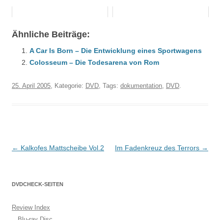
Ähnliche Beiträge:
A Car Is Born – Die Entwicklung eines Sportwagens
Colosseum – Die Todesarena von Rom
25. April 2005
, Kategorie:
DVD
, Tags:
dokumentation
,
DVD
.
Beitragsnavigation
←
Kalkofes Mattscheibe Vol.2
Im Fadenkreuz des Terrors
→
DVDCHECK-SEITEN
Review Index
Blu-ray Disc