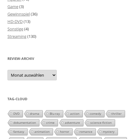
Game
(3)
Gewinnspiel
(36)
HD-DVD
(13)
Sonstige
(4)
Streaming
(130)
REVIEW-ARCHIV
Review-
Archiv
TAG-CLOUD
DVD
drama
Blu-ray
action
comedy
thriller
dokumentation
crime
adventure
science-fiction
fantasy
animation
horror
romance
mystery