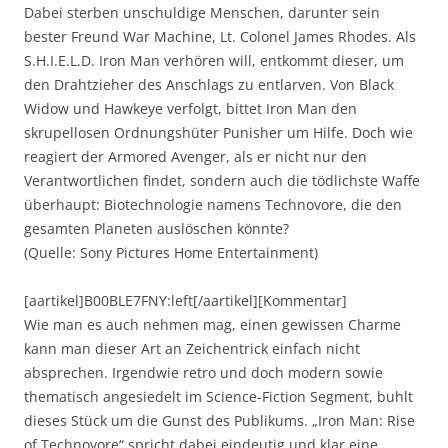
Dabei sterben unschuldige Menschen, darunter sein
bester Freund War Machine, Lt. Colonel James Rhodes. Als
S.H.I.E.L.D. Iron Man verhören will, entkommt dieser, um
den Drahtzieher des Anschlags zu entlarven. Von Black
Widow und Hawkeye verfolgt, bittet Iron Man den
skrupellosen Ordnungshüter Punisher um Hilfe. Doch wie
reagiert der Armored Avenger, als er nicht nur den
Verantwortlichen findet, sondern auch die tödlichste Waffe
überhaupt: Biotechnologie namens Technovore, die den
gesamten Planeten auslöschen könnte?
(Quelle: Sony Pictures Home Entertainment)
[aartikel]B00BLE7FNY:left[/aartikel][Kommentar]
Wie man es auch nehmen mag, einen gewissen Charme
kann man dieser Art an Zeichentrick einfach nicht
absprechen. Irgendwie retro und doch modern sowie
thematisch angesiedelt im Science-Fiction Segment, buhlt
dieses Stück um die Gunst des Publikums. „Iron Man: Rise
of Technovore“ spricht dabei eindeutig und klar eine