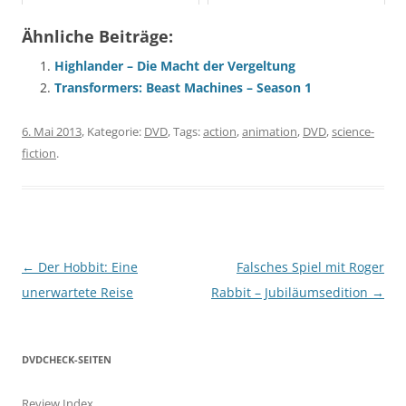
Ähnliche Beiträge:
Highlander – Die Macht der Vergeltung
Transformers: Beast Machines – Season 1
6. Mai 2013
, Kategorie:
DVD
, Tags:
action
,
animation
,
DVD
,
science-
fiction
.
Beitragsnavigation
←
Der Hobbit: Eine
Falsches Spiel mit Roger
unerwartete Reise
Rabbit – Jubiläumsedition
→
DVDCHECK-SEITEN
Review Index