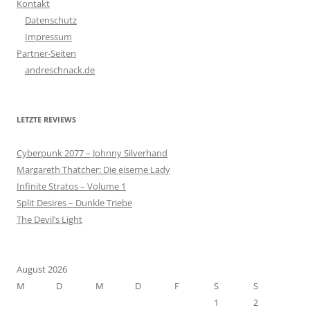
Kontakt
Datenschutz
Impressum
Partner-Seiten
andreschnack.de
LETZTE REVIEWS
Cyberpunk 2077 – Johnny Silverhand
Margareth Thatcher: Die eiserne Lady
Infinite Stratos – Volume 1
Split Desires – Dunkle Triebe
The Devil’s Light
August 2026
M
D
M
D
F
S
S
1
2