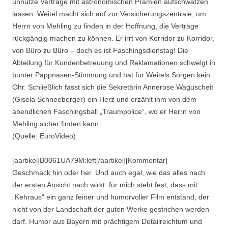
unnütze Verträge mit astronomischen Prämien aufschwatzen
lassen. Weitel macht sich auf zur Versicherungszentrale, um
Herrn von Mehling zu finden in der Hoffnung, die Verträge
rückgängig machen zu können. Er irrt von Korridor zu Korridor,
von Büro zu Büro – doch es ist Faschingsdienstag! Die
Abteilung für Kundenbetreuung und Reklamationen schwelgt in
bunter Pappnasen-Stimmung und hat für Weitels Sorgen kein
Ohr. Schließlich fasst sich die Sekretärin Annerose Waguscheit
(Gisela Schneeberger) ein Herz und erzählt ihm von dem
abendlichen Faschingsball „Traumpolice“, wo er Herrn von
Mehling sicher finden kann.
(Quelle: EuroVideo)
[aartikel]B0061UA79M:left[/aartikel][Kommentar]
Geschmack hin oder her. Und auch egal, wie das alles nach
der ersten Ansicht nach wirkt: für mich steht fest, dass mit
„Kehraus“ ein ganz feiner und humorvoller Film entstand, der
nicht von der Landschaft der guten Werke gestrichen werden
darf. Humor aus Bayern mit prächtigem Detailreichtum und