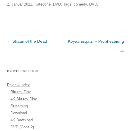
2. Januar 2012
, Kategorie:
DVD
, Tags:
comedy
,
DVD
.
Beitragsnavigation
←
Shaun of the Dead
Koyaanisqatsi – Prophezeiung
→
DVDCHECK-SEITEN
Review Index
Blu-ray Disc
4K Blu-ray Disc
Streaming
Download
4K Download
DVD (Code 2)