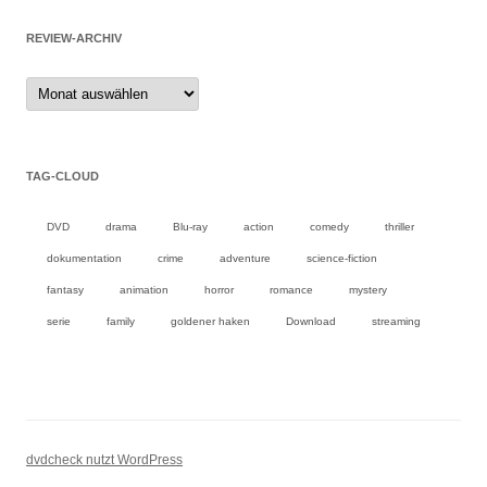
REVIEW-ARCHIV
Review-
Archiv
TAG-CLOUD
DVD
drama
Blu-ray
action
comedy
thriller
dokumentation
crime
adventure
science-fiction
fantasy
animation
horror
romance
mystery
serie
family
goldener haken
Download
streaming
dvdcheck nutzt WordPress