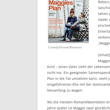
Rebecca
Geschic
DVD (CODE 1)
sehen w
CINEMA
Hader u
ersche
GAMES
Entert
verkon
HD-DVD
„Maggie
Comedy/Drama/Romance
SONSTIGES
[Inhalt]
Maggie 
Kind – einen Vater sieht der Lebense
nicht vor. Ein geeigneter Samenspend
Plan in die Tat umsetzen kann, steht 
eingefahrenen Ehe mit der dominanten
Neuanfang zu wagen.
Wo die meisten Romantikkomödien ende
Jahre später ist Maggie zwar glücklic