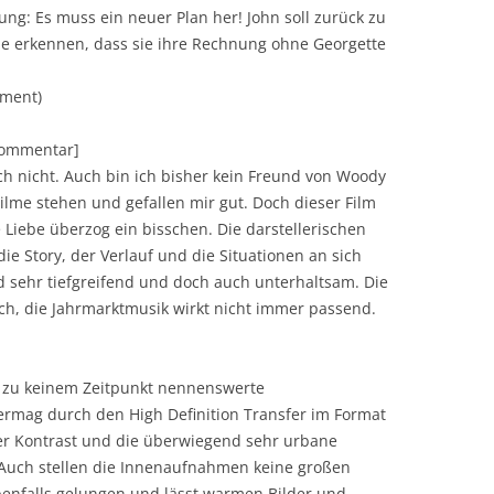
ung: Es muss ein neuer Plan her! John soll zurück zu
ie erkennen, dass sie ihre Rechnung ohne Georgette
nment)
[Kommentar]
ch nicht. Auch bin ich bisher kein Freund von Woody
ilme stehen und gefallen mir gut. Doch dieser Film
Liebe überzog ein bisschen. Die darstellerischen
ie Story, der Verlauf und die Situationen an sich
ind sehr tiefgreifend und doch auch unterhaltsam. Die
ch, die Jahrmarktmusik wirkt nicht immer passend.
n zu keinem Zeitpunkt nennenswerte
ermag durch den High Definition Transfer im Format
er Kontrast und die überwiegend sehr urbane
uch stellen die Innenaufnahmen keine großen
benfalls gelungen und lässt warmen Bilder und