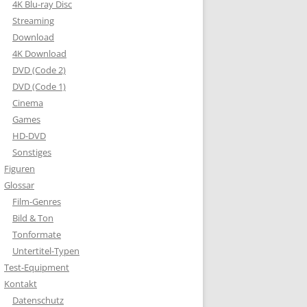
4K Blu-ray Disc
Streaming
Download
4K Download
DVD (Code 2)
DVD (Code 1)
Cinema
Games
HD-DVD
Sonstiges
Figuren
Glossar
Film-Genres
Bild & Ton
Tonformate
Untertitel-Typen
Test-Equipment
Kontakt
Datenschutz