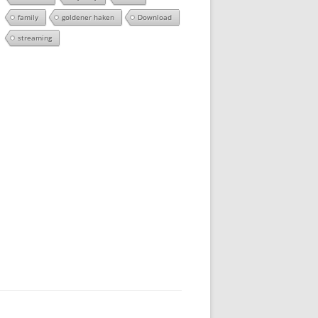
family
goldener haken
Download
streaming