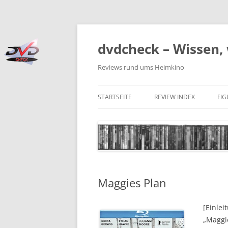
Zum
Inhalt
springen
dvdcheck – Wissen, 
Reviews rund ums Heimkino
STARTSEITE
REVIEW INDEX
FI
BLU-RAY DISC
4K BLU-RAY DISC
STREAMING
Maggies Plan
DOWNLOAD
4K DOWNLOAD
[Einlei
„Maggi
DVD (CODE 2)