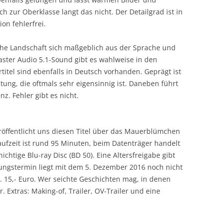
h zur Oberklasse langt das nicht. Der Detailgrad ist in
on fehlerfrei.
sche Landschaft sich maßgeblich aus der Sprache und
ter Audio 5.1-Sound gibt es wahlweise in den
itel sind ebenfalls in Deutsch vorhanden. Geprägt ist
tung, die oftmals sehr eigensinnig ist. Daneben führt
nz. Fehler gibt es nicht.
öffentlicht uns diesen Titel über das Mauerblümchen
aufzeit ist rund 95 Minuten, beim Datenträger handelt
ichtige Blu-ray Disc (BD 50). Eine Altersfreigabe gibt
ungstermin liegt mit dem 5. Dezember 2016 noch nicht
a. 15,- Euro. Wer seichte Geschichten mag, in denen
. Extras: Making-of, Trailer, OV-Trailer und eine