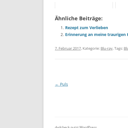
Ähnliche Beiträge:
Rezept zum Verlieben
Erinnerung an meine traurigen
7. Februar 2017
, Kategorie:
Blu-ray
, Tags:
Bl
Beitragsnavigation
←
Puls
dvdcheck nutzt WordPress