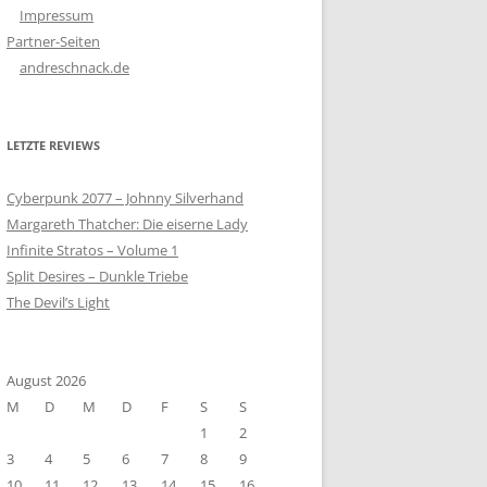
Impressum
Partner-Seiten
andreschnack.de
LETZTE REVIEWS
Cyberpunk 2077 – Johnny Silverhand
Margareth Thatcher: Die eiserne Lady
Infinite Stratos – Volume 1
Split Desires – Dunkle Triebe
The Devil’s Light
August 2026
M
D
M
D
F
S
S
1
2
3
4
5
6
7
8
9
10
11
12
13
14
15
16