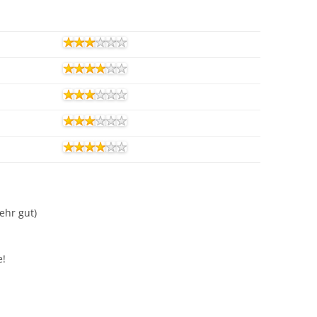
Sehr gut)
e!