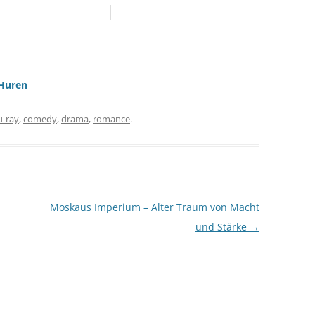
 Huren
u-ray
,
comedy
,
drama
,
romance
.
Moskaus Imperium – Alter Traum von Macht
und Stärke
→