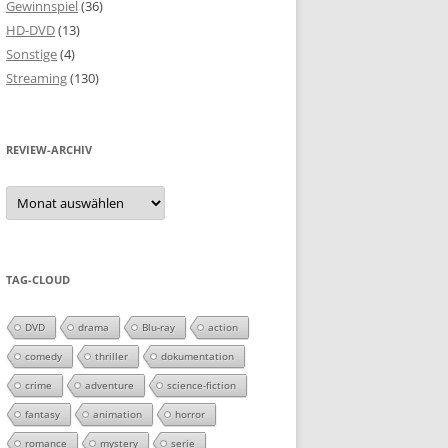
Gewinnspiel
(36)
HD-DVD
(13)
Sonstige
(4)
Streaming
(130)
REVIEW-ARCHIV
Review-
Archiv
TAG-CLOUD
DVD
drama
Blu-ray
action
comedy
thriller
dokumentation
crime
adventure
science-fiction
fantasy
animation
horror
romance
mystery
serie