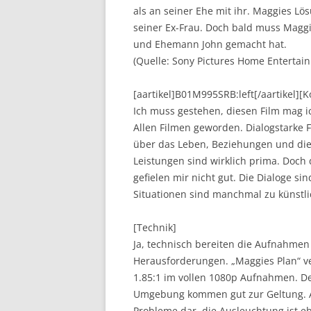
als an seiner Ehe mit ihr. Maggies Lös
seiner Ex-Frau. Doch bald muss Magg
und Ehemann John gemacht hat.
(Quelle: Sony Pictures Home Entertai
[aartikel]B01M995SRB:left[/aartikel]
Ich muss gestehen, diesen Film mag i
Allen Filmen geworden. Dialogstarke F
über das Leben, Beziehungen und die 
Leistungen sind wirklich prima. Doch d
gefielen mir nicht gut. Die Dialoge s
Situationen sind manchmal zu künstli
[Technik]
Ja, technisch bereiten die Aufnahme
Herausforderungen. „Maggies Plan“ v
1.85:1 im vollen 1080p Aufnahmen. D
Umgebung kommen gut zur Geltung. A
Probleme dar, die Ausleuchtung ist e