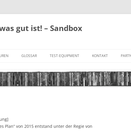
was gut ist! – Sandbox
GUREN
GLOSSAR
TEST-EQUIPMENT
KONTAKT
PARTN
FILM-GENRES
DATENSCHUTZ
AND
BILD & TON
IMPRESSUM
TONFORMATE
UNTERTITEL-TYPEN
tung]
es Plan“ von 2015 entstand unter der Regie von