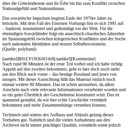
über die Geheimdienste und ihr Erbe bis hin zum Konflikt zwischen
Nationalgefühl und Nationalismus.
Das sowjetische Imperium beginnt Ende der 1970er Jahre zu
bröckeln. Mit dem Fall des Eisernen Vorhangs löst es sich 1991 auf
– bankrott, traumatisiert und gedemütigt vor der Welt. Für die
ehemaligen Sowjetländer folgt ein anarchisch-chaotisches Jahrzehnt
im Spannungsfeld zwischen kriegerischen Konflikten und der Suche
nach nationalen Identitäten und neuem Selbstbewusstsein.
(Quelle: polyband)
[aartikel]B01LYOEK6O:left[/aartikel][Kommentar]
Nach rund 90 Minuten ist der erste Teil vorbei und ich habe richtig
Appetit auf den zweiten bekommen, geht es hier doch noch mehr
um den Blick nach vorne – das heutige Russland und jenes von
morgen. Mit dieser Ausrichtung füllt das Material einfach noch
einmal weitere 90 Minuten. Das ist schön anzusehen, da allem
Anschein nach viele relevante Informationen verarbeitet wurden und
so ein guter Überblick der Geschehnisse konstruiert wird. Das ist
spannend gestaltet, da wir hier echte Geschichte vermittelt
bekommen und mehr Zusammenhänge verstehen können.
Technisch und seitens des Aufbaus und Ablaufs gelang dieses
Vorhaben gut. Natürlich sind die vielen Aufnahmen aus den
Archiven nicht immer prächtiger Qualität, vermitteln somit jedoch