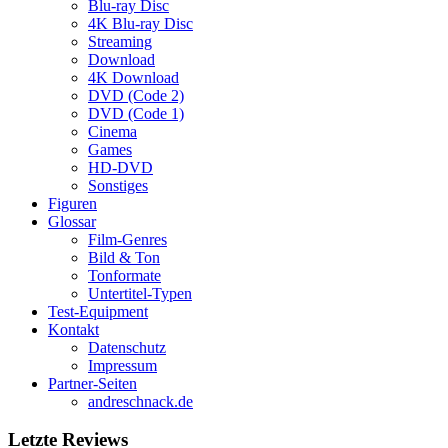
Blu-ray Disc
4K Blu-ray Disc
Streaming
Download
4K Download
DVD (Code 2)
DVD (Code 1)
Cinema
Games
HD-DVD
Sonstiges
Figuren
Glossar
Film-Genres
Bild & Ton
Tonformate
Untertitel-Typen
Test-Equipment
Kontakt
Datenschutz
Impressum
Partner-Seiten
andreschnack.de
Letzte Reviews