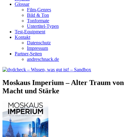
Glossar
Film-Genres
Bild & Ton
Tonformate
Untertitel-Typen
Test-Equipment
Kontakt
Datenschutz
Impressum
Partner-Seiten
andreschnack.de
Moskaus Imperium – Alter Traum von
Macht und Stärke