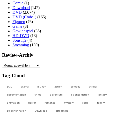
Comic
(1)
Download
(142)
DVD
(2.674)
DVD (Code1)
(165)
Figuren
(76)
Game
(3)
Gewinnspiel
(36)
HD-DVD
(13)
Sonstige
(4)
Streaming
(130)
Review-Archiv
Review-
Archiv
Tag-Cloud
DVD
drama
Blu-ray
action
comedy
thriller
dokumentation
crime
adventure
science-fiction
fantasy
animation
horror
romance
mystery
serie
family
goldener haken
Download
streaming