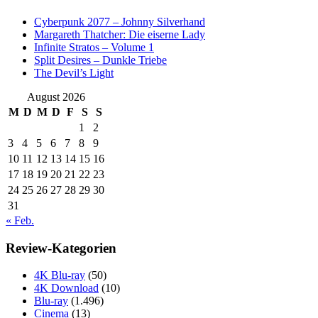
Cyberpunk 2077 – Johnny Silverhand
Margareth Thatcher: Die eiserne Lady
Infinite Stratos – Volume 1
Split Desires – Dunkle Triebe
The Devil’s Light
August 2026
M
D
M
D
F
S
S
1
2
3
4
5
6
7
8
9
10
11
12
13
14
15
16
17
18
19
20
21
22
23
24
25
26
27
28
29
30
31
« Feb.
Review-Kategorien
4K Blu-ray
(50)
4K Download
(10)
Blu-ray
(1.496)
Cinema
(13)