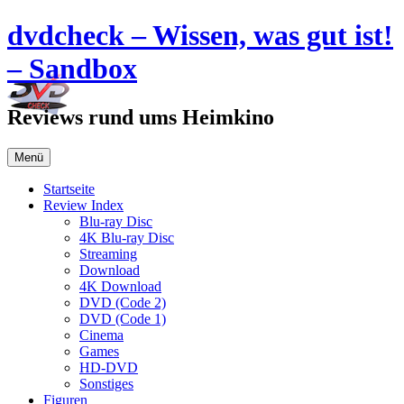
Zum
dvdcheck – Wissen, was gut ist!
Inhalt
springen
– Sandbox
Reviews rund ums Heimkino
Menü
Startseite
Review Index
Blu-ray Disc
4K Blu-ray Disc
Streaming
Download
4K Download
DVD (Code 2)
DVD (Code 1)
Cinema
Games
HD-DVD
Sonstiges
Figuren