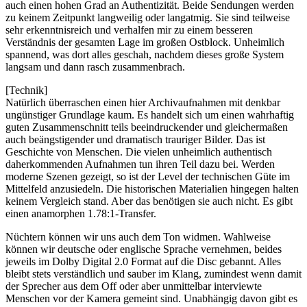
auch einen hohen Grad an Authentizität. Beide Sendungen werden
zu keinem Zeitpunkt langweilig oder langatmig. Sie sind teilweise
sehr erkenntnisreich und verhalfen mir zu einem besseren
Verständnis der gesamten Lage im großen Ostblock. Unheimlich
spannend, was dort alles geschah, nachdem dieses große System
langsam und dann rasch zusammenbrach.
[Technik]
Natürlich überraschen einen hier Archivaufnahmen mit denkbar
ungünstiger Grundlage kaum. Es handelt sich um einen wahrhaftig
guten Zusammenschnitt teils beeindruckender und gleichermaßen
auch beängstigender und dramatisch trauriger Bilder. Das ist
Geschichte von Menschen. Die vielen unheimlich authentisch
daherkommenden Aufnahmen tun ihren Teil dazu bei. Werden
moderne Szenen gezeigt, so ist der Level der technischen Güte im
Mittelfeld anzusiedeln. Die historischen Materialien hingegen halten
keinem Vergleich stand. Aber das benötigen sie auch nicht. Es gibt
einen anamorphen 1.78:1-Transfer.
Nüchtern können wir uns auch dem Ton widmen. Wahlweise
können wir deutsche oder englische Sprache vernehmen, beides
jeweils im Dolby Digital 2.0 Format auf die Disc gebannt. Alles
bleibt stets verständlich und sauber im Klang, zumindest wenn damit
der Sprecher aus dem Off oder aber unmittelbar interviewte
Menschen vor der Kamera gemeint sind. Unabhängig davon gibt es