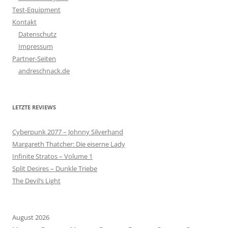
Test-Equipment
Kontakt
Datenschutz
Impressum
Partner-Seiten
andreschnack.de
LETZTE REVIEWS
Cyberpunk 2077 – Johnny Silverhand
Margareth Thatcher: Die eiserne Lady
Infinite Stratos – Volume 1
Split Desires – Dunkle Triebe
The Devil’s Light
August 2026