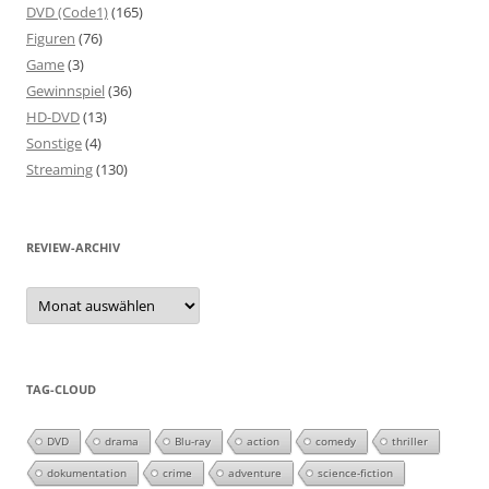
DVD (Code1)
(165)
Figuren
(76)
Game
(3)
Gewinnspiel
(36)
HD-DVD
(13)
Sonstige
(4)
Streaming
(130)
REVIEW-ARCHIV
Review-
Archiv
TAG-CLOUD
DVD
drama
Blu-ray
action
comedy
thriller
dokumentation
crime
adventure
science-fiction