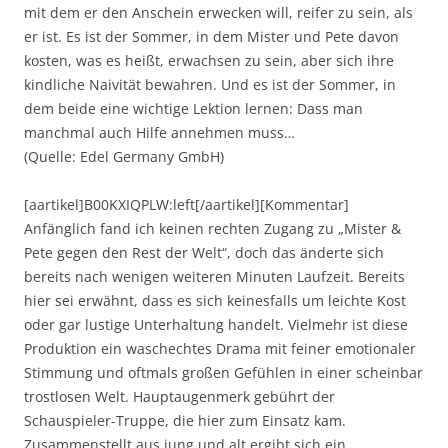
mit dem er den Anschein erwecken will, reifer zu sein, als
er ist. Es ist der Sommer, in dem Mister und Pete davon
kosten, was es heißt, erwachsen zu sein, aber sich ihre
kindliche Naivität bewahren. Und es ist der Sommer, in
dem beide eine wichtige Lektion lernen: Dass man
manchmal auch Hilfe annehmen muss…
(Quelle: Edel Germany GmbH)
[aartikel]B00KXIQPLW:left[/aartikel][Kommentar]
Anfänglich fand ich keinen rechten Zugang zu „Mister &
Pete gegen den Rest der Welt“, doch das änderte sich
bereits nach wenigen weiteren Minuten Laufzeit. Bereits
hier sei erwähnt, dass es sich keinesfalls um leichte Kost
oder gar lustige Unterhaltung handelt. Vielmehr ist diese
Produktion ein waschechtes Drama mit feiner emotionaler
Stimmung und oftmals großen Gefühlen in einer scheinbar
trostlosen Welt. Hauptaugenmerk gebührt der
Schauspieler-Truppe, die hier zum Einsatz kam.
Zusammenstellt aus jung und alt ergibt sich ein