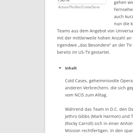
gehen wir
Action/Thriller/Crime/Serie
Fernsehen
DVD (CODE 1)
auch kurz
CINEMA
nun die k
Teams aus dem Angebot von Universal
GAMES
mit der mittlerweile hohen Anzahl an 
irgendwie „das Besondere“ an der TV-Se
HD-DVD
bereits im US-TV gestartet.
SONSTIGES
Inhalt
Cold Cases, geheimnisvolle Opera
anderen Verbrechern, die sich ge
vom NCIS zum Alltag.
Während das Team in D.C. den Ds
Jethro Gibbs (Mark Harmon) und 
(Rocky Carroll) sich in einer Anh
Mission rechtfertigen. In den sp