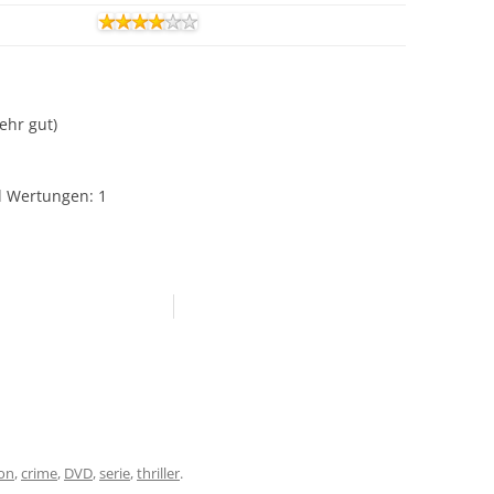
Sehr gut)
hl Wertungen:
1
ion
,
crime
,
DVD
,
serie
,
thriller
.