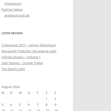
Impressum
Partner-Seiten
andreschnack.de
LETZTE REVIEWS
Cyberpunk 2077 – Johnny Silverhand
Margareth Thatcher: Die eiserne Lady
Infinite Stratos – Volume 1
Split Desires – Dunkle Triebe
The Devil’s Light
August 2026
M
D
M
D
F
S
S
1
2
3
4
5
6
7
8
9
10
11
12
13
14
15
16