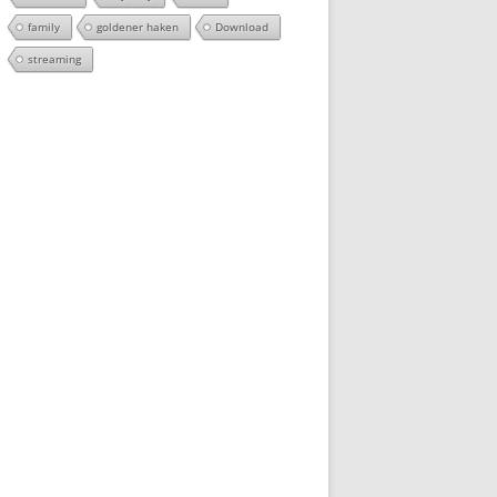
family
goldener haken
Download
streaming