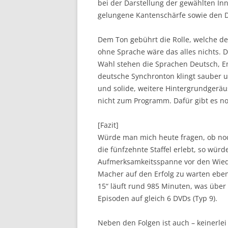
bei der Darstellung der gewählten I
gelungene Kantenschärfe sowie den D
Dem Ton gebührt die Rolle, welche d
ohne Sprache wäre das alles nichts. Di
Wahl stehen die Sprachen Deutsch, Eng
deutsche Synchronton klingt sauber u
und solide, weitere Hintergrundgerä
nicht zum Programm. Dafür gibt es no
[Fazit]
Würde man mich heute fragen, ob noch
die fünfzehnte Staffel erlebt, so wür
Aufmerksamkeitsspanne vor den Wiede
Macher auf den Erfolg zu warten ebenfa
15“ läuft rund 985 Minuten, was über 
Episoden auf gleich 6 DVDs (Typ 9).
Neben den Folgen ist auch – keinerlei 