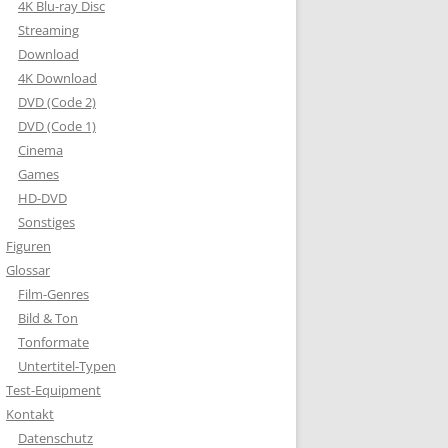
4K Blu-ray Disc
Streaming
Download
4K Download
DVD (Code 2)
DVD (Code 1)
Cinema
Games
HD-DVD
Sonstiges
Figuren
Glossar
Film-Genres
Bild & Ton
Tonformate
Untertitel-Typen
Test-Equipment
Kontakt
Datenschutz