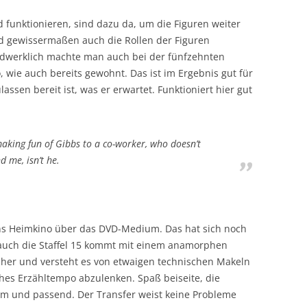
funktionieren, sind dazu da, um die Figuren weiter
 gewissermaßen auch die Rollen der Figuren
ndwerklich machte man auch bei der fünfzehnten
, wie auch bereits gewohnt. Das ist im Ergebnis gut für
lassen bereit ist, was er erwartet. Funktioniert hier gut
aking fun of Gibbs to a co-worker, who doesn’t
d me, isn’t he.
ins Heimkino über das DVD-Medium. Das hat sich noch
, auch die Staffel 15 kommt mit einem anamorphen
daher und versteht es von etwaigen technischen Makeln
es Erzähltempo abzulenken. Spaß beiseite, die
m und passend. Der Transfer weist keine Probleme