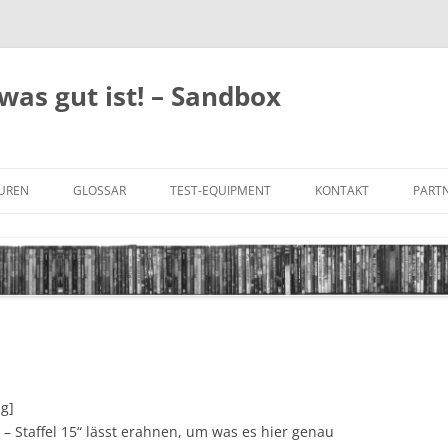
was gut ist! – Sandbox
GUREN
GLOSSAR
TEST-EQUIPMENT
KONTAKT
PARTN
FILM-GENRES
DATENSCHUTZ
AND
BILD & TON
IMPRESSUM
TONFORMATE
UNTERTITEL-TYPEN
ng]
 – Staffel 15“ lässt erahnen, um was es hier genau