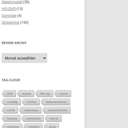
Gewinnspiel
(36)
HD-DVD
(13)
Sonstige
(4)
Streaming
(130)
REVIEW-ARCHIV
Review-
Archiv
TAG-CLOUD
DVD
drama
Blu-ray
action
comedy
thriller
dokumentation
crime
adventure
science-fiction
fantasy
animation
horror
romance
mystery
serie