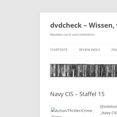
Zum
Inhalt
springen
dvdcheck – Wissen, 
Reviews rund ums Heimkino
STARTSEITE
REVIEW INDEX
FI
BLU-RAY DISC
4K BLU-RAY DISC
STREAMING
Navy CIS – Staffel 15
DOWNLOAD
4K DOWNLOAD
[Einleitu
„Navy CIS
DVD (CODE 2)