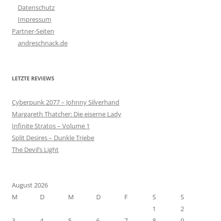
Datenschutz
Impressum
Partner-Seiten
andreschnack.de
LETZTE REVIEWS
Cyberpunk 2077 – Johnny Silverhand
Margareth Thatcher: Die eiserne Lady
Infinite Stratos – Volume 1
Split Desires – Dunkle Triebe
The Devil’s Light
August 2026
M
D
M
D
F
S
S
1
2
3
4
5
6
7
8
9