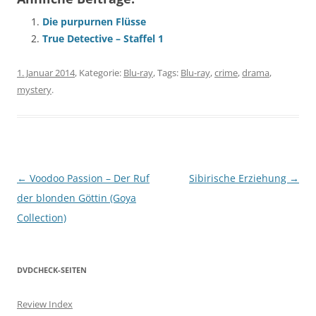
Die purpurnen Flüsse
True Detective – Staffel 1
1. Januar 2014
, Kategorie:
Blu-ray
, Tags:
Blu-ray
,
crime
,
drama
,
mystery
.
Beitragsnavigation
←
Voodoo Passion – Der Ruf
Sibirische Erziehung
→
der blonden Göttin (Goya
Collection)
DVDCHECK-SEITEN
Review Index