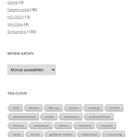
Game
(3)
Gewinnspiel
(36)
HD-DVD
(13)
Sonstige
(4)
Streaming
(130)
REVIEW-ARCHIV
Review-
Archiv
TAG-CLOUD
DVD
drama
Blu-ray
action
comedy
thriller
dokumentation
crime
adventure
science-fiction
fantasy
animation
horror
romance
mystery
serie
family
goldener haken
Download
streaming