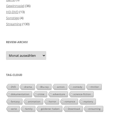
Gewinnspiel
(36)
HD-DVD
(13)
Sonstige
(4)
Streaming
(130)
REVIEW-ARCHIV
Review-
Archiv
TAG-CLOUD
DVD
drama
Blu-ray
action
comedy
thriller
dokumentation
crime
adventure
science-fiction
fantasy
animation
horror
romance
mystery
serie
family
goldener haken
Download
streaming