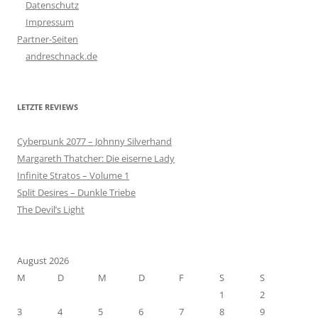
Datenschutz
Impressum
Partner-Seiten
andreschnack.de
LETZTE REVIEWS
Cyberpunk 2077 – Johnny Silverhand
Margareth Thatcher: Die eiserne Lady
Infinite Stratos – Volume 1
Split Desires – Dunkle Triebe
The Devil’s Light
August 2026
M
D
M
D
F
S
S
1
2
3
4
5
6
7
8
9