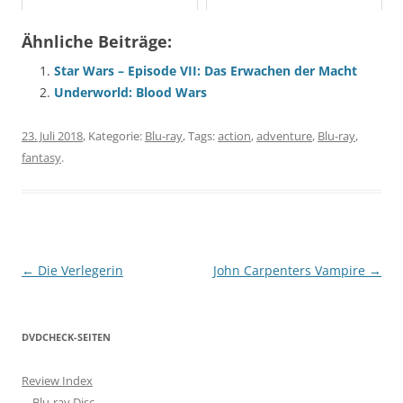
Ähnliche Beiträge:
Star Wars – Episode VII: Das Erwachen der Macht
Underworld: Blood Wars
23. Juli 2018
, Kategorie:
Blu-ray
, Tags:
action
,
adventure
,
Blu-ray
,
fantasy
.
Beitragsnavigation
←
Die Verlegerin
John Carpenters Vampire
→
DVDCHECK-SEITEN
Review Index
Blu-ray Disc