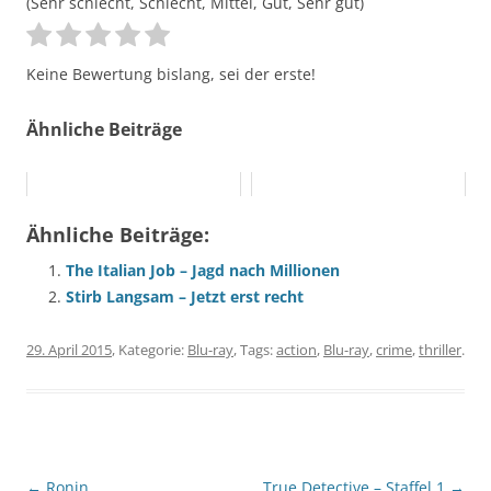
(Sehr schlecht, Schlecht, Mittel, Gut, Sehr gut)
Keine Bewertung bislang, sei der erste!
Ähnliche Beiträge
Ähnliche Beiträge:
The Italian Job – Jagd nach Millionen
Stirb Langsam – Jetzt erst recht
29. April 2015
, Kategorie:
Blu-ray
, Tags:
action
,
Blu-ray
,
crime
,
thriller
.
Beitragsnavigation
←
Ronin
True Detective – Staffel 1
→