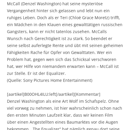
McCall (Denzel Washington) hat seine mysteriöse
Vergangenheit hinter sich gelassen und lebt nun ein
ruhiges Leben. Doch als er Teri (Chloë Grace Moretz) trifft,
ein Mädchen in den Klauen eines gewalttätigen russischen
Gangsters, kann er nicht tatenlos zusehen. McCalls
Wunsch nach Gerechtigkeit ist zu stark. So beendet er
seine selbst auferlegte Rente und übt mit seinen geheimen
Fähigkeiten Rache für Opfer von Gewalttaten. Wer ein
Problem hat, gegen wen sich das Schicksal verschworen
hat, wer Hilfe von niemandem erwarten kann – McCall ist
zur Stelle. Er ist der Equalizer.
(Quelle: Sony Pictures Home Entertainment)
[aartikel]B00OHL4ILU:left[/aartikel][Kommentar]
Denzel Washington als eine Art Wolf im Schafspelz. Ohne
viel vorweg zu nehmen, ist hier wahrscheinlich schon nach
den ersten Minuten Laufzeit klar, dass wir keinen Film
über einen Angestellten eines Baumarktes vor die Augen
bekommen. „The Equalizer“ hat nämlich genau dort seine