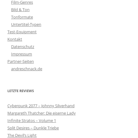
Film-Genres
Bild & Ton
Tonformate
Untertitel-Typen
Test-Equipment
Kontakt
Datenschutz
Impressum
Partner-Seiten
andreschnack.de
LETZTE REVIEWS
Cyberpunk 2077 – Johnny Silverhand
Margareth Thatcher: Die eiserne Lady
Infinite Stratos – Volume 1
Split Desires – Dunkle Triebe
The Devil’s Light