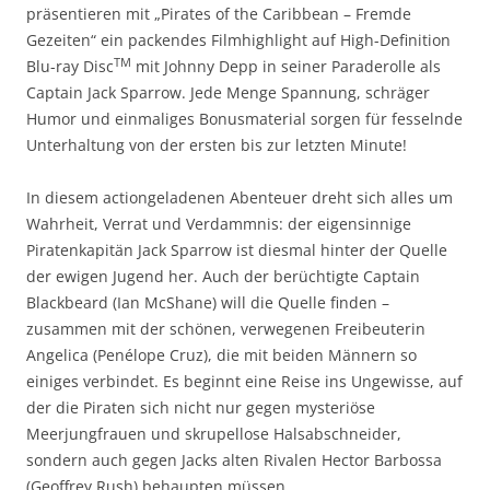
präsentieren mit „Pirates of the Caribbean – Fremde
Gezeiten“ ein packendes Filmhighlight auf High-Definition
TM
Blu-ray Disc
mit Johnny Depp in seiner Paraderolle als
Captain Jack Sparrow. Jede Menge Spannung, schräger
Humor und einmaliges Bonusmaterial sorgen für fesselnde
Unterhaltung von der ersten bis zur letzten Minute!
In diesem actiongeladenen Abenteuer dreht sich alles um
Wahrheit, Verrat und Verdammnis: der eigensinnige
Piratenkapitän Jack Sparrow ist diesmal hinter der Quelle
der ewigen Jugend her. Auch der berüchtigte Captain
Blackbeard (Ian McShane) will die Quelle finden –
zusammen mit der schönen, verwegenen Freibeuterin
Angelica (Penélope Cruz), die mit beiden Männern so
einiges verbindet. Es beginnt eine Reise ins Ungewisse, auf
der die Piraten sich nicht nur gegen mysteriöse
Meerjungfrauen und skrupellose Halsabschneider,
sondern auch gegen Jacks alten Rivalen Hector Barbossa
(Geoffrey Rush) behaupten müssen.