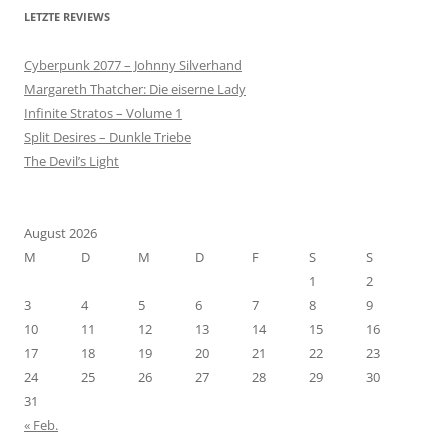
LETZTE REVIEWS
Cyberpunk 2077 – Johnny Silverhand
Margareth Thatcher: Die eiserne Lady
Infinite Stratos – Volume 1
Split Desires – Dunkle Triebe
The Devil’s Light
August 2026
M
D
M
D
F
S
S
1
2
3
4
5
6
7
8
9
10
11
12
13
14
15
16
17
18
19
20
21
22
23
24
25
26
27
28
29
30
31
« Feb.