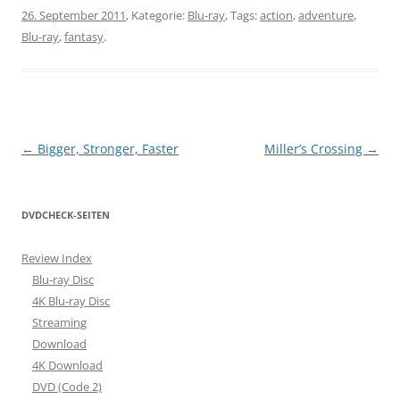
26. September 2011
, Kategorie:
Blu-ray
, Tags:
action
,
adventure
,
Blu-ray
,
fantasy
.
Beitragsnavigation
←
Bigger, Stronger, Faster
Miller’s Crossing
→
DVDCHECK-SEITEN
Review Index
Blu-ray Disc
4K Blu-ray Disc
Streaming
Download
4K Download
DVD (Code 2)