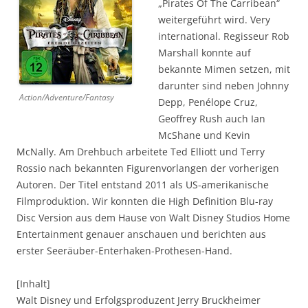
„Pirates Of The Carribean“
weitergeführt wird. Very
international. Regisseur Rob
Marshall konnte auf
bekannte Mimen setzen, mit
darunter sind neben Johnny
Action/Adventure/Fantasy
Depp, Penélope Cruz,
Geoffrey Rush auch Ian
McShane und Kevin
McNally. Am Drehbuch arbeitete Ted Elliott und Terry
Rossio nach bekannten Figurenvorlangen der vorherigen
Autoren. Der Titel entstand 2011 als US-amerikanische
Filmproduktion. Wir konnten die High Definition Blu-ray
Disc Version aus dem Hause von Walt Disney Studios Home
Entertainment genauer anschauen und berichten aus
erster Seeräuber-Enterhaken-Prothesen-Hand.
[Inhalt]
Walt Disney und Erfolgsproduzent Jerry Bruckheimer