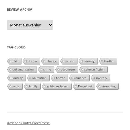
REVIEW-ARCHIV
Review-
Archiv
TAG-CLOUD
DVD
drama
Blu-ray
action
comedy
thriller
dokumentation
crime
adventure
science-fiction
fantasy
animation
horror
romance
mystery
serie
family
goldener haken
Download
streaming
dvdcheck nutzt WordPress