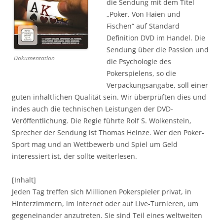
die Sendung mit dem Titel
„Poker. Von Haien und
Fischen“ auf Standard
Definition DVD im Handel. Die
Sendung über die Passion und
Dokumentation
die Psychologie des
Pokerspielens, so die
Verpackungsangabe, soll einer
guten inhaltlichen Qualität sein. Wir überprüften dies und
indes auch die technischen Leistungen der DVD-
Veröffentlichung. Die Regie führte Rolf S. Wolkenstein,
Sprecher der Sendung ist Thomas Heinze. Wer den Poker-
Sport mag und an Wettbewerb und Spiel um Geld
interessiert ist, der sollte weiterlesen.
[Inhalt]
Jeden Tag treffen sich Millionen Pokerspieler privat, in
Hinterzimmern, im Internet oder auf Live-Turnieren, um
gegeneinander anzutreten. Sie sind Teil eines weltweiten