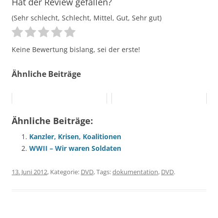
Hat der Review gefallen?
(Sehr schlecht, Schlecht, Mittel, Gut, Sehr gut)
Keine Bewertung bislang, sei der erste!
Ähnliche Beiträge
Ähnliche Beiträge:
Kanzler, Krisen, Koalitionen
WWII – Wir waren Soldaten
13. Juni 2012
, Kategorie:
DVD
, Tags:
dokumentation
,
DVD
.