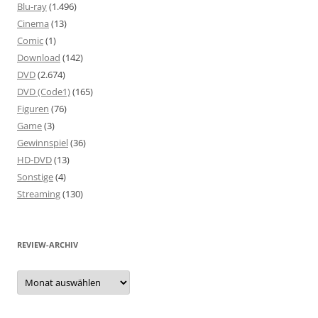
Blu-ray
(1.496)
Cinema
(13)
Comic
(1)
Download
(142)
DVD
(2.674)
DVD (Code1)
(165)
Figuren
(76)
Game
(3)
Gewinnspiel
(36)
HD-DVD
(13)
Sonstige
(4)
Streaming
(130)
REVIEW-ARCHIV
Review-
Archiv