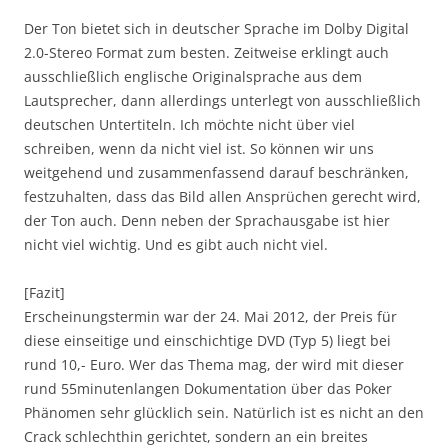
Der Ton bietet sich in deutscher Sprache im Dolby Digital
2.0-Stereo Format zum besten. Zeitweise erklingt auch
ausschließlich englische Originalsprache aus dem
Lautsprecher, dann allerdings unterlegt von ausschließlich
deutschen Untertiteln. Ich möchte nicht über viel
schreiben, wenn da nicht viel ist. So können wir uns
weitgehend und zusammenfassend darauf beschränken,
festzuhalten, dass das Bild allen Ansprüchen gerecht wird,
der Ton auch. Denn neben der Sprachausgabe ist hier
nicht viel wichtig. Und es gibt auch nicht viel.
[Fazit]
Erscheinungstermin war der 24. Mai 2012, der Preis für
diese einseitige und einschichtige DVD (Typ 5) liegt bei
rund 10,- Euro. Wer das Thema mag, der wird mit dieser
rund 55minutenlangen Dokumentation über das Poker
Phänomen sehr glücklich sein. Natürlich ist es nicht an den
Crack schlechthin gerichtet, sondern an ein breites