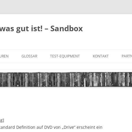
was gut ist! – Sandbox
GUREN
GLOSSAR
TEST-EQUIPMENT
KONTAKT
PARTN
FILM-GENRES
DATENSCHUTZ
AND
BILD & TON
IMPRESSUM
TONFORMATE
UNTERTITEL-TYPEN
ng]
tandard Definition auf DVD von „Drive“ erscheint ein