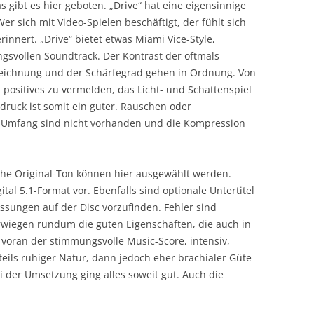
 gibt es hier geboten. „Drive“ hat eine eigensinnige
r sich mit Video-Spielen beschäftigt, der fühlt sich
innert. „Drive“ bietet etwas Miami Vice-Style,
gsvollen Soundtrack. Der Kontrast der oftmals
zeichnung und der Schärfegrad gehen in Ordnung. Von
h positives zu vermelden, das Licht- und Schattenspiel
druck ist somit ein guter. Rauschen oder
Umfang sind nicht vorhanden und die Kompression
che Original-Ton können hier ausgewählt werden.
tal 5.1-Format vor. Ebenfalls sind optionale Untertitel
sungen auf der Disc vorzufinden. Fehler sind
rwiegen rundum die guten Eigenschaften, die auch in
 voran der stimmungsvolle Music-Score, intensiv,
teils ruhiger Natur, dann jedoch eher brachialer Güte
i der Umsetzung ging alles soweit gut. Auch die