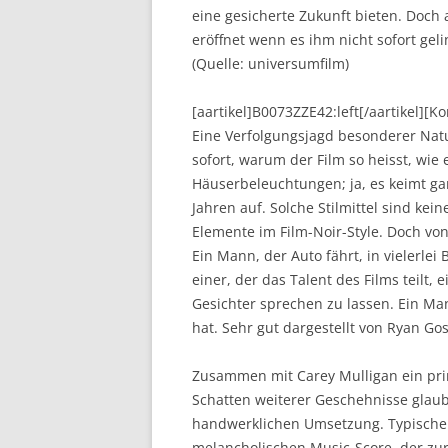
eine gesicherte Zukunft bieten. Doch a
eröffnet wenn es ihm nicht sofort ge
(Quelle: universumfilm)
[aartikel]B0073ZZE42:left[/aartikel][
Eine Verfolgungsjagd besonderer Natu
sofort, warum der Film so heisst, wie 
Häuserbeleuchtungen; ja, es keimt ga
Jahren auf. Solche Stilmittel sind kein
Elemente im Film-Noir-Style. Doch vo
Ein Mann, der Auto fährt, in vielerle
einer, der das Talent des Films teilt
Gesichter sprechen zu lassen. Ein M
hat. Sehr gut dargestellt von Ryan Gos
Zusammen mit Carey Mulligan ein pri
Schatten weiterer Geschehnisse glau
handwerklichen Umsetzung. Typische
melancholischen Music-Score, der z