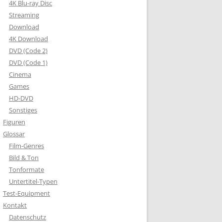
4K Blu-ray Disc
Streaming
Download
4K Download
DVD (Code 2)
DVD (Code 1)
Cinema
Games
HD-DVD
Sonstiges
Figuren
Glossar
Film-Genres
Bild & Ton
Tonformate
Untertitel-Typen
Test-Equipment
Kontakt
Datenschutz