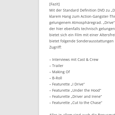
[Fazit]
Mit der Standard Definition DVD zu „Dr
klarem Hang zum Action-Gangster-Th
gelungenem Atmosphäregrad. „Drive“ 
der hier ebenfalls technisch gelungen
bietet sich ein Film mit einer Alters
bietet folgende Sonderausstattungen
Zugriff:
– Interviews mit Cast & Crew
– Trailer
– Making Of
– B-Roll
– Featurette „I Drive“
– Featurette „Under the Hood“
– Featurette „Driver and Irene“
– Featurette „Cut to the Chase“
Alles in allem sind auch die Bonusmat