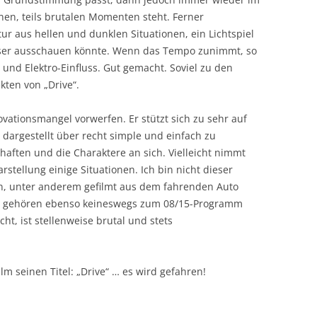
nen, teils brutalen Momenten steht. Ferner
r aus hellen und dunklen Situationen, ein Lichtspiel
sser ausschauen könnte. Wenn das Tempo zunimmt, so
und Elektro-Einfluss. Gut gemacht. Soviel zu den
kten von „Drive“.
ovationsmangel vorwerfen. Er stützt sich zu sehr auf
r dargestellt über recht simple und einfach zu
haften und die Charaktere an sich. Vielleicht nimmt
Darstellung einige Situationen. Ich bin nicht dieser
n, unter anderem gefilmt aus dem fahrenden Auto
nd gehören ebenso keineswegs zum 08/15-Programm
cht, ist stellenweise brutal und stets
ilm seinen Titel: „Drive“ … es wird gefahren!