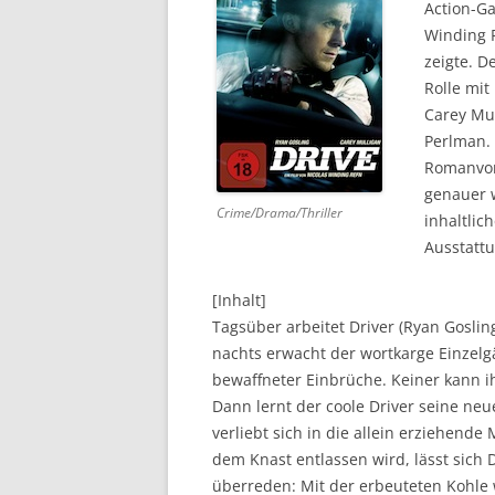
Action-Ga
Winding R
DVD (CODE 1)
zeigte. D
CINEMA
Rolle mit
Carey Mul
GAMES
Perlman.
Romanvorl
HD-DVD
genauer 
Crime/Drama/Thriller
SONSTIGES
inhaltlic
Ausstattu
[Inhalt]
Tagsüber arbeitet Driver (Ryan Goslin
nachts erwacht der wortkarge Einzelg
bewaffneter Einbrüche. Keiner kann 
Dann lernt der coole Driver seine ne
verliebt sich in die allein erziehend
dem Knast entlassen wird, lässt sich 
überreden: Mit der erbeuteten Kohle 