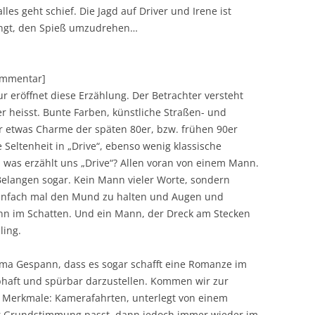
lles geht schief. Die Jagd auf Driver und Irene ist
lingt, den Spieß umzudrehen…
Kommentar]
r eröffnet diese Erzählung. Der Betrachter versteht
er heisst. Bunte Farben, künstliche Straßen- und
r etwas Charme der späten 80er, bzw. frühen 90er
e Seltenheit in „Drive“, ebenso wenig klassische
n was erzählt uns „Drive“? Allen voran von einem Mann.
i Belangen sogar. Kein Mann vieler Worte, sondern
, einfach mal den Mund zu halten und Augen und
ann im Schatten. Und ein Mann, der Dreck am Stecken
ling.
ma Gespann, dass es sogar schafft eine Romanze im
bhaft und spürbar darzustellen. Kommen wir zur
 Merkmale: Kamerafahrten, unterlegt von einem
ur Grundstimmung passt, dann jedoch immer wieder im