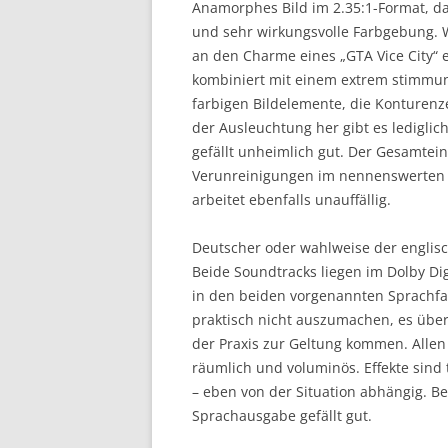
Anamorphes Bild im 2.35:1-Format, das
und sehr wirkungsvolle Farbgebung. We
an den Charme eines „GTA Vice City“ er
kombiniert mit einem extrem stimmun
farbigen Bildelemente, die Konturen
der Ausleuchtung her gibt es lediglic
gefällt unheimlich gut. Der Gesamtein
Verunreinigungen im nennenswerten 
arbeitet ebenfalls unauffällig.
Deutscher oder wahlweise der englis
Beide Soundtracks liegen im Dolby Digi
in den beiden vorgenannten Sprachfas
praktisch nicht auszumachen, es übe
der Praxis zur Geltung kommen. Allen
räumlich und voluminös. Effekte sind 
– eben von der Situation abhängig. Be
Sprachausgabe gefällt gut.