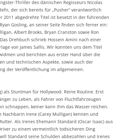
ngster-Thriller des dänischen Regisseurs Nicolas
efn, der sich bereits für „Pusher“ verantwortlich
er 2011 abgedrehte Titel ist besetzt in der führenden
 Ryan Gosling, an seiner Seite finden sich ferner ein:
ligan, Albert Brooks, Bryan Cranston sowie Ron
 Das Drehbuch schrieb Hossein Amini nach einer
age von James Sallis. Wir konnten uns dem Titel
widmen und berichten aus erster Hand über die
hen und technischen Aspekte, sowie auch der
ng der Veröffentlichung im allgemeinen.
g) als Stuntman für Hollywood. Reine Routine. Erst
änger zu Leben, als Fahrer von Fluchtfahrzeugen
ihn schnappen, keiner kann ihm das Wasser reichen.
ue Nachbarin Irene (Carey Mulligan) kennen und
e Mutter. Als Irenes Ehemann Standard (Oscar Isaac) aus
Driver zu einem vermeintlich todsicheren Ding
will Standard seine Schulden abbezahlen und Irenes