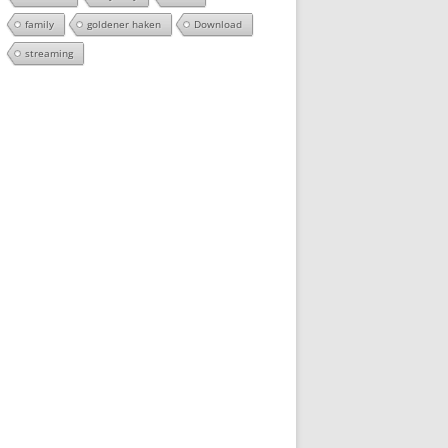
family
goldener haken
Download
streaming