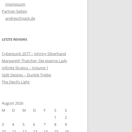
Impressum
Partner-Seiten
andreschnack.de
LETZTE REVIEWS
Cyberpunk 2077 – Johnny Silverhand
Margareth Thatcher: Die eiserne Lady
Infinite Stratos – Volume 1
Split Desires – Dunkle Triebe
The Devil’s Light
August 2026
M
D
M
D
F
S
S
1
2
3
4
5
6
7
8
9
10
11
12
13
14
15
16