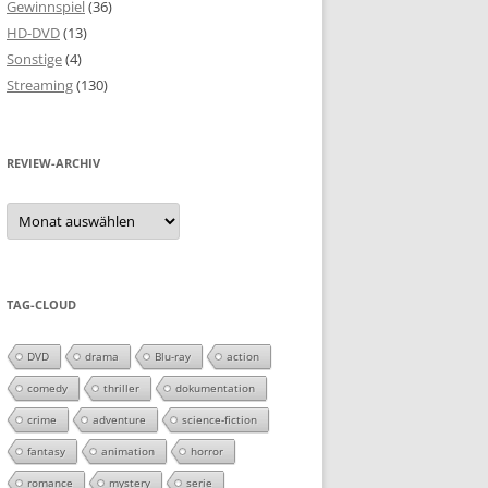
Gewinnspiel
(36)
HD-DVD
(13)
Sonstige
(4)
Streaming
(130)
REVIEW-ARCHIV
Review-
Archiv
TAG-CLOUD
DVD
drama
Blu-ray
action
comedy
thriller
dokumentation
crime
adventure
science-fiction
fantasy
animation
horror
romance
mystery
serie