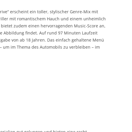
ive“ erscheint ein toller, stylischer Genre-Mix mit
riller mit romantischem Hauch und einem unheimlich
bietet zudem einen hervorragenden Music-Score an,
e Abbildung findet. Auf rund 97 Minuten Laufzeit
freigabe von ab 18 Jahren. Das einfach gehaltene Menü
 – um im Thema des Automobils zu verbleiben – im
erialien gut gelungen und bieten eine recht